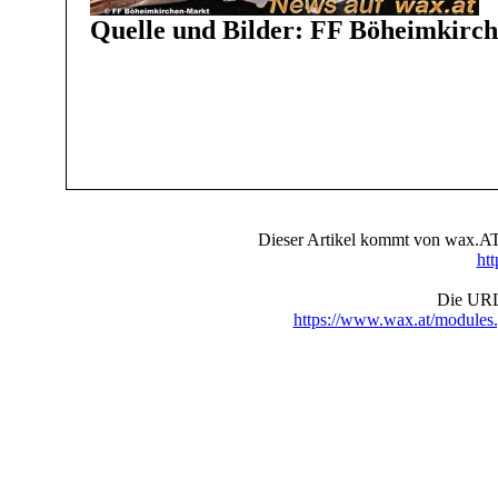
Quelle und Bilder: FF Böheimkirc
Dieser Artikel kommt von wax.AT 
ht
Die URL 
https://www.wax.at/module