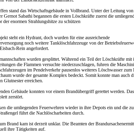
ffen stand das Wirtschaftsgebäude in Vollbrand. Unter der Leitung von
r Gernot Sabathi begannen die ersten Löschkräfte zuerst die umliegen
 der enormen Strahlungshitze zu schützen
ekt steht ein Hydrant, doch wurden für eine ausreichende
rversorgung noch weitere Tanklöschfahrzeuge von der Betriebsfeuerw
Eisbach-Rein angefordert.
mannschaften wurden gesplittet. Während ein Teil der Löschkräfte mit
eitungen die Flammen versuchte niederzuschlagen, fuhren die Maschini
chfahrzeugen im Pendelverkehr pausenlos weiteres Löschwasser zum E
chaum wurde der gesamte Komplex bedeckt. Somit konnte man auch d
n Glutnester erreichen.
enden Gebäude konnten vor einem Brandübergriff gerettet werden. Da
ett zerstört.
ken die umliegenden Feuerwehren wieder in ihre Depots ein und die z
traßengel führt die Nachlöscharbeiten durch.
m Brand kam ist derzeit unklar. Die Beamten der Brandursachenermit
ell ihre Tätigkeiten auf.