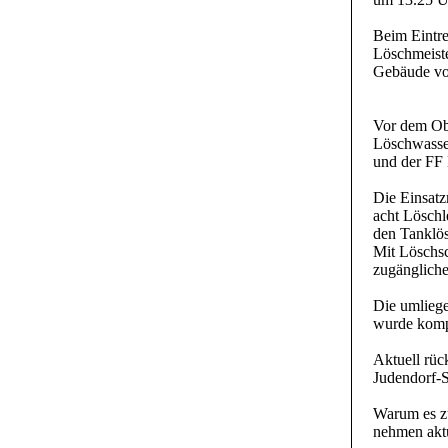
Beim Eintre
Löschmeiste
Gebäude vor
Vor dem Obj
Löschwasse
und der FF 
Die Einsatz
acht Löschl
den Tanklös
Mit Löschs
zugängliche
Die umlieg
wurde kompl
Aktuell rüc
Judendorf-S
Warum es zu
nehmen aktu