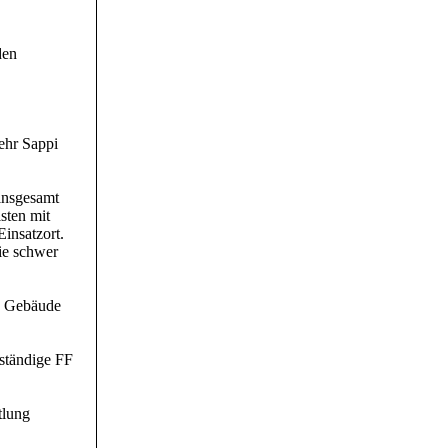
den
ehr Sappi
 insgesamt
sten mit
insatzort.
ie schwer
s Gebäude
uständige FF
tlung