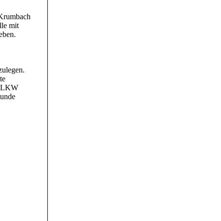
 Krumbach
le mit
eben.
zulegen.
te
er LKW
tunde