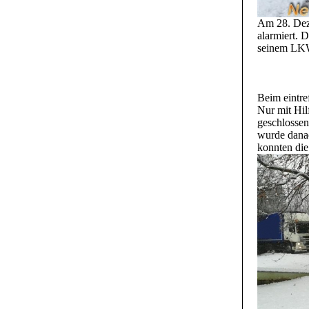
Am 28. Dez
alarmiert. 
seinem LKW
Beim eintre
Nur mit Hil
geschlosse
wurde danac
konnten die