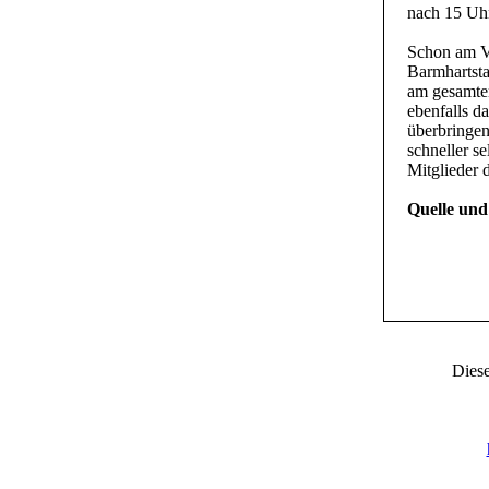
nach 15 Uhr
Schon am Vo
Barmhartsta
am gesamten
ebenfalls d
überbringen
schneller s
Mitglieder 
Quelle und
Diese