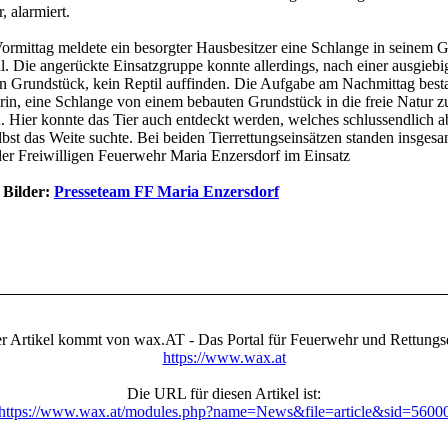
, alarmiert.
rmittag meldete ein besorgter Hausbesitzer eine Schlange in seinem G
l. Die angerückte Einsatzgruppe konnte allerdings, nach einer ausgieb
 Grundstück, kein Reptil auffinden. Die Aufgabe am Nachmittag best
arin, eine Schlange von einem bebauten Grundstück in die freie Natur z
. Hier konnte das Tier auch entdeckt werden, welches schlussendlich a
elbst das Weite suchte. Bei beiden Tierrettungseinsätzen standen insges
der Freiwilligen Feuerwehr Maria Enzersdorf im Einsatz
 Bilder:
Presseteam FF Maria Enzersdorf
r Artikel kommt von wax.AT - Das Portal für Feuerwehr und Rettungs
https://www.wax.at
Die URL für diesen Artikel ist:
https://www.wax.at/modules.php?name=News&file=article&sid=5600