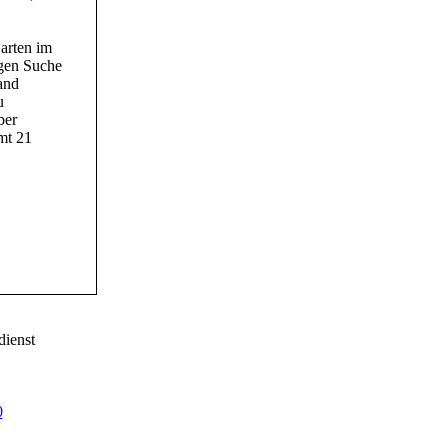
arten im
igen Suche
and
u
ber
amt 21
dienst
0