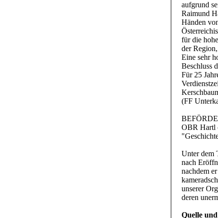
aufgrund se
Raimund Hag
Händen von
Österreichi
für die hoh
der Region,
Eine sehr h
Beschluss d
Für 25 Jahr
Verdienstz
Kerschbaume
(FF Unterka
BEFÖRD
OBR Hartl 
"Geschicht
Unter dem T
nach Eröff
nachdem er 
kameradsch
unserer Org
deren unerm
Quelle und