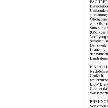
FACHREF
Bereichskom
Uniformieru
ausstattung
Ölschadensf
eine Ölsper
Stützpunkt 
(GSF) des B
Verfügung s
östlichen Be
Der zweite 
ist auch La
der Wunsch,
Landesfeue
EINSATZ
Nachdem es 
Großschaden
weiterzukom
LKW-Brand a
Gassner dab
Wasserbezu
EHRUNG
Seit vielen