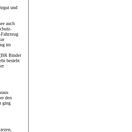
hrgut und
see auch
schutz-
e-Fahrzeug
zur
ung im
e (BR Binder
ehr besteht
er
araus
er den
n ging
iezen,