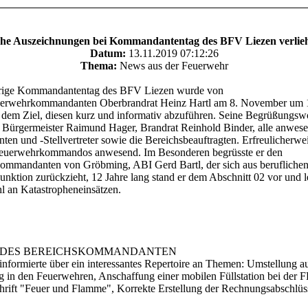
he Auszeichnungen bei Kommandantentag des BFV Liezen verlie
Datum:
13.11.2019 07:12:26
Thema:
News aus der Feuerwehr
hrige Kommandantentag des BFV Liezen wurde von
uerwehrkommandanten Oberbrandrat Heinz Hartl am 8. November um 
t dem Ziel, diesen kurz und informativ abzuführen. Seine Begrüßungsw
 Bürgermeister Raimund Hager, Brandrat Reinhold Binder, alle anwes
n und -Stellvertreter sowie die Bereichsbeauftragten. Erfreulicherwe
Feuerwehrkommandos anwesend. Im Besonderen begrüsste er den
kommandanten von Gröbming, ABI Gerd Bartl, der sich aus berufliche
Funktion zurückzieht, 12 Jahre lang stand er dem Abschnitt 02 vor und le
hl an Katastropheneinsätzen.
 DES BEREICHSKOMMANDANTEN
nformierte über ein interessantes Repertoire an Themen: Umstellung a
 in den Feuerwehren, Anschaffung einer mobilen Füllstation bei der F
rift "Feuer und Flamme", Korrekte Erstellung der Rechnungsabschlüss