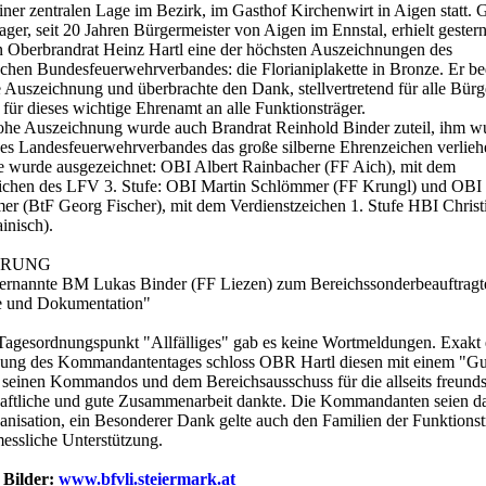
iner zentralen Lage im Bezirk, im Gasthof Kirchenwirt in Aigen statt. 
er, seit 20 Jahren Bürgermeister von Aigen im Ennstal, erhielt gester
 Oberbrandrat Heinz Hartl eine der höchsten Auszeichnungen des
schen Bundesfeuerwehrverbandes: die Florianiplakette in Bronze. Er be
e Auszeichnung und überbrachte den Dank, stellvertretend für alle Bürg
 für dieses wichtige Ehrenamt an alle Funktionsträger.
ohe Auszeichnung wurde auch Brandrat Reinhold Binder zuteil, ihm w
es Landesfeuerwehrverbandes das große silberne Ehrenzeichen verlieh
e wurde ausgezeichnet: OBI Albert Rainbacher (FF Aich), mit dem
eichen des LFV 3. Stufe: OBI Martin Schlömmer (FF Krungl) und OBI
r (BtF Georg Fischer), mit dem Verdienstzeichen 1. Stufe HBI Chris
inisch).
ERUNG
ernannte BM Lukas Binder (FF Liezen) zum Bereichssonderbeauftragt
e und Dokumentation"
agesordnungspunkt "Allfälliges" gab es keine Wortmeldungen. Exakt 
nung des Kommandantentages schloss OBR Hartl diesen mit einem "Gut
seinen Kommandos und dem Bereichsausschuss für die allseits freundsc
aftliche und gute Zusammenarbeit dankte. Die Kommandanten seien d
anisation, ein Besonderer Dank gelte auch den Familien der Funktionst
essliche Unterstützung.
 Bilder:
www.bfvli.steiermark.at