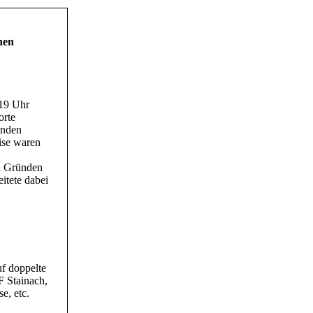
hen
19 Uhr
orte
enden
ise waren
n Gründen
itete dabei
uf doppelte
F Stainach,
e, etc.