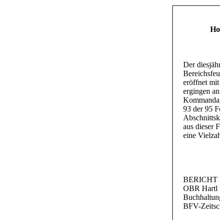
Ho
Der diesjä
Bereichsfe
eröffnet mi
ergingen an
Kommandante
93 der 95 
Abschnitts
aus dieser 
eine Vielza
BERICHT
OBR Hartl i
Buchhaltung
BFV-Zeitsch