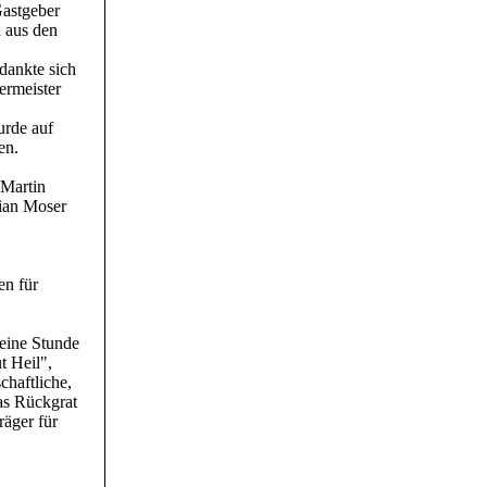
Gastgeber
n aus den
dankte sich
ermeister
urde auf
en.
 Martin
tian Moser
en für
eine Stunde
 Heil",
haftliche,
as Rückgrat
räger für