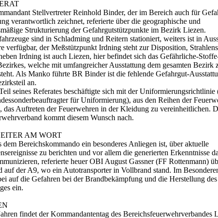
ERAT
mandant Stellvertreter Reinhold Binder, der im Bereich auch für Gefa
ng verantwortlich zeichnet, referierte über die geographische und
smäßige Strukturierung der Gefahrgutstützpunkte im Bezirk Liezen.
ahrzeuge sind in Schladming und Reitern stationiert, weiters ist in Aus
re verfügbar, der Meßstützpunkt Irdning steht zur Disposition, Strahlen
neben Irdning ist auch Liezen, hier befindet sich das Gefährliche-Stoff
ezirkes, welche mit umfangreicher Ausstattung dem gesamten Bezirk 
teht. Als Manko führte BR Binder ist die fehlende Gefahrgut-Ausstatt
zirksteil an.
Teil seines Referates beschäftigte sich mit der Uniformierungsrichtlini
ndessonderbeauftragter für Uniformierung), aus den Reihen der Feuerw
 das Auftreten der Feuerwehren in der Kleidung zu vereinheitlichen. D
rwehrverband kommt diesem Wunsch nach.
LEITER AM WORT
dem Bereichskommando ein besonderes Anliegen ist, über aktuelle
sereignisse zu berichten und vor allem die generierten Erkenntnisse d
munizieren, referierte heuer OBI August Gassner (FF Rottenmann) üb
uf der A9, wo ein Autotransporter in Vollbrand stand. Im Besondere
ei auf die Gefahren bei der Brandbekämpfung und die Herstellung des
ges ein.
EN
 Jahren findet der Kommandantentag des Bereichsfeuerwehrverbandes L