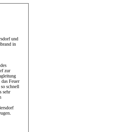
rsdorf und
dbrand in
 des
rf zur
ngleitung
 das Feuer
so schnell
s sehr
m
dersdorf
eugen.