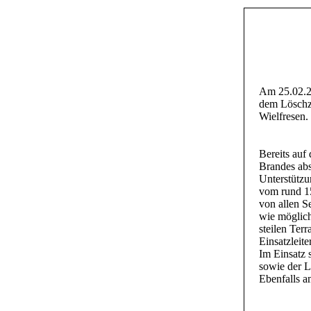
Am 25.02.20
dem Löschzu
Wielfresen.
Bereits auf
Brandes abs
Unterstützu
vom rund 15
von allen S
wie möglich
steilen Terr
Einsatzleit
Im Einsatz 
sowie der L
Ebenfalls a