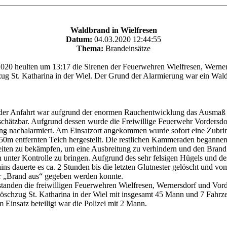
Waldbrand in Wielfresen
Datum:
04.03.2020 12:44:55
Thema:
Brandeinsätze
20 heulten um 13:17 die Sirenen der Feuerwehren Wielfresen, Werne
g St. Katharina in der Wiel. Der Grund der Alarmierung war ein Wal
 der Anfahrt war aufgrund der enormen Rauchentwicklung das Ausmaß
chätzbar. Aufgrund dessen wurde die Freiwillige Feuerwehr Vordersdo
ng nachalarmiert. Am Einsatzort angekommen wurde sofort eine Zubri
0m entfernten Teich hergestellt. Die restlichen Kammeraden begannen
eiten zu bekämpfen, um eine Ausbreitung zu verhindern und den Brand 
 unter Kontrolle zu bringen. Aufgrund des sehr felsigen Hügels und de
ains dauerte es ca. 2 Stunden bis die letzten Glutnester gelöscht und vo
er „Brand aus“ gegeben werden konnte.
standen die freiwilligen Feuerwehren Wielfresen, Wernersdorf und Vor
öschzug St. Katharina in der Wiel mit insgesamt 45 Mann und 7 Fahrz
m Einsatz beteiligt war die Polizei mit 2 Mann.