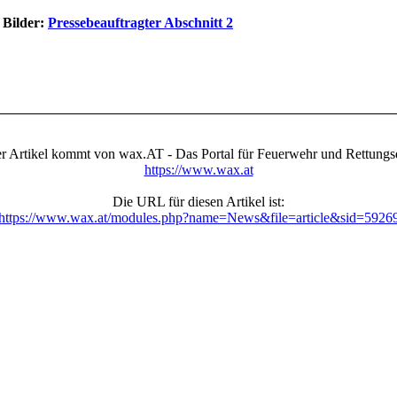
 Bilder:
Pressebeauftragter Abschnitt 2
r Artikel kommt von wax.AT - Das Portal für Feuerwehr und Rettungs
https://www.wax.at
Die URL für diesen Artikel ist:
https://www.wax.at/modules.php?name=News&file=article&sid=5926