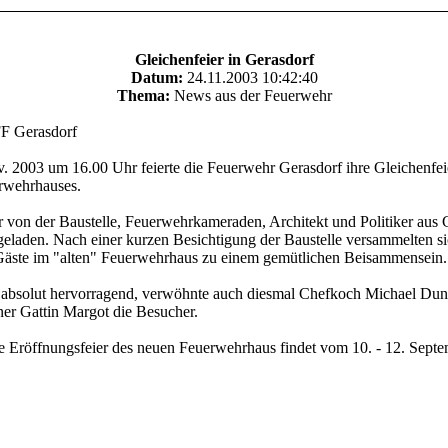
Gleichenfeier in Gerasdorf
Datum:
24.11.2003 10:42:40
Thema:
News aus der Feuerwehr
 2003 um 16.00 Uhr feierte die Feuerwehr Gerasdorf ihre Gleichenfei
rwehrhauses.
r von der Baustelle, Feuerwehrkameraden, Architekt und Politiker aus 
eladen. Nach einer kurzen Besichtigung der Baustelle versammelten si
Gäste im "alten" Feuerwehrhaus zu einem gemütlichen Beisammensein.
absolut hervorragend, verwöhnte auch diesmal Chefkoch Michael Dung
iner Gattin Margot die Besucher.
e Eröffnungsfeier des neuen Feuerwehrhaus findet vom 10. - 12. Sept