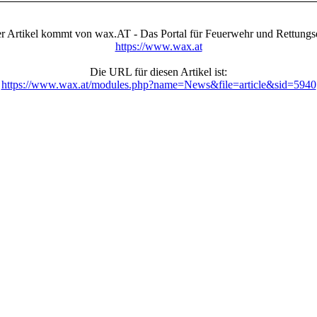
r Artikel kommt von wax.AT - Das Portal für Feuerwehr und Rettungs
https://www.wax.at
Die URL für diesen Artikel ist:
https://www.wax.at/modules.php?name=News&file=article&sid=5940