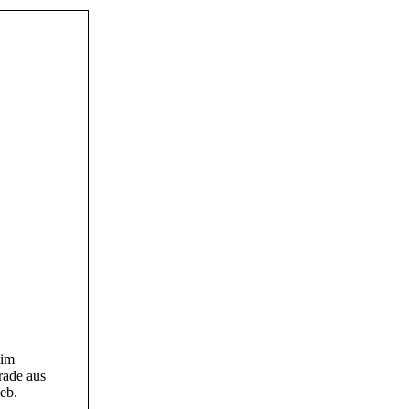
 im
rade aus
eb.