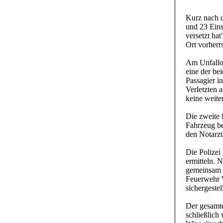
Kurz nach d
und 23 Eins
versetzt ha
Ort vorherr
Am Unfallor
eine der bei
Passagier i
Verletzten 
keine weite
Die zweite 
Fahrzeug be
den Notarzt
Die Polizei
ermitteln. 
gemeinsam m
Feuerwehr W
sichergestell
Der gesamte
schließlich