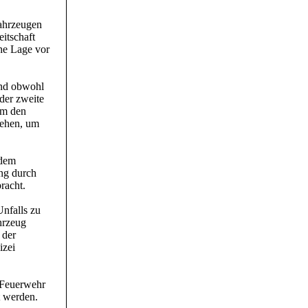
Fahrzeugen
itschaft
che Lage vor
und obwohl
 der zweite
um den
gehen, um
 dem
ung durch
racht.
nfalls zu
hrzeug
 der
izei
 Feuerwehr
t werden.