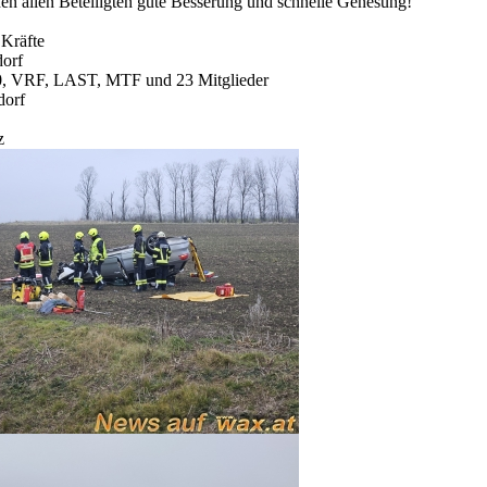
n allen Beteiligten gute Besserung und schnelle Genesung!
 Kräfte
dorf
 VRF, LAST, MTF und 23 Mitglieder
dorf
z