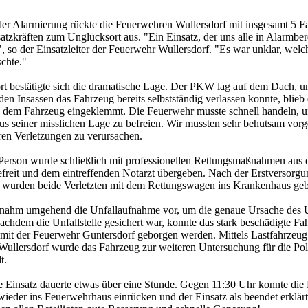
er Alarmierung rückte die Feuerwehren Wullersdorf mit insgesamt 5 
atzkräften zum Unglücksort aus. "Ein Einsatz, der uns alle in Alarmbere
t", so der Einsatzleiter der Feuerwehr Wullersdorf. "Es war unklar, wel
schte."
t bestätigte sich die dramatische Lage. Der PKW lag auf dem Dach, 
den Insassen das Fahrzeug bereits selbstständig verlassen konnte, blieb
n dem Fahrzeug eingeklemmt. Die Feuerwehr musste schnell handeln, 
aus seiner misslichen Lage zu befreien. Wir mussten sehr behutsam vor
ren Verletzungen zu verursachen.
Person wurde schließlich mit professionellen Rettungsmaßnahmen aus
freit und dem eintreffenden Notarzt übergeben. Nach der Erstversorg
 wurden beide Verletzten mit dem Rettungswagen ins Krankenhaus geb
 nahm umgehend die Unfallaufnahme vor, um die genaue Ursache des U
Nachdem die Unfallstelle gesichert war, konnte das stark beschädigte Fa
it der Feuerwehr Guntersdorf geborgen werden. Mittels Lastfahrzeug
ullersdorf wurde das Fahrzeug zur weiteren Untersuchung für die Pol
t.
 Einsatz dauerte etwas über eine Stunde. Gegen 11:30 Uhr konnte die
 wieder ins Feuerwehrhaus einrücken und der Einsatz als beendet erklär