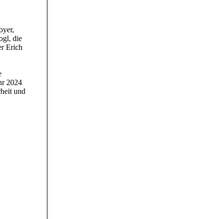
oyer,
gl, die
r Erich
e
hr 2024
rheit und