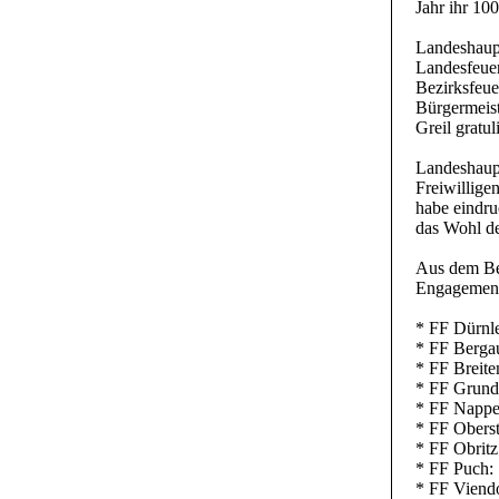
Jahr ihr 10
Landeshaupt
Landesfeuer
Bezirksfeu
Bürgermeist
Greil gratu
Landeshaupt
Freiwillige
habe eindru
das Wohl de
Aus dem Be
Engagement 
* FF Dürnle
* FF Bergau
* FF Breite
* FF Grund:
* FF Napper
* FF Oberst
* FF Obritz
* FF Puch: 
* FF Viendo