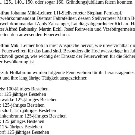
0., 125., 140., 150. oder sogar 160. Gründungsjubiläum feiern konnten.
frau Johanna Mikl-Leitner, LH-Stellvertreter Stephan Pernkopf,
wehrkommandant Dietmar Fahrafellner, dessen Stellvertreter Martin B
erwehrkommandant Alois Zaussinger, Landtagsabgeordneter Richard Ho
er Alfred Babinsky, Martin Eckl, Josef Reinwein und Vizebürgermeiste
lierten den anwesenden Feuerwehren.
frau Mikl-Leitner hob in ihrer Ansprache hervor, wie unverzichtbar di
n Feuerwehren für das Land sind. Besonders die Hochwasserlage im Ja
cksvoll gezeigt, wie wichtig der Einsatz der Feuerwehren für die Siche
r Bevölkerung ist.
zirk Hollabrunn wurden folgende Feuerwehren für ihr herausragendes
und ihre langjährige Tätigkeit ausgezeichnet:
is: 100-jähriges Bestehen
: 125-jähriges Bestehen
nwaida: 125-jähriges Bestehen
 125-jähriges Bestehen
sdorf: 125-jähriges Bestehen
inkenbrunn: 125-jähriges Bestehen
: 125-jähriges Bestehen
125-jähriges Bestehen
rf: 125-jähriges Bestehen