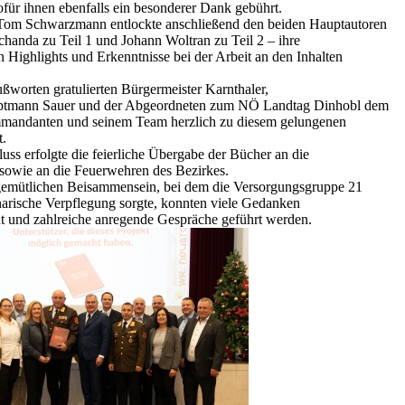
für ihnen ebenfalls ein besonderer Dank gebührt.
Tom Schwarzmann entlockte anschließend den beiden Hauptautoren
chanda zu Teil 1 und Johann Woltran zu Teil 2 – ihre
n Highlights und Erkenntnisse bei der Arbeit an den Inhalten
.
ußworten gratulierten Bürgermeister Karnthaler,
ptmann Sauer und der Abgeordneten zum NÖ Landtag Dinhobl dem
mandanten und seinem Team herzlich zu diesem gelungenen
t.
ss erfolgte die feierliche Übergabe der Bücher an die
sowie an die Feuerwehren des Bezirkes.
gemütlichen Beisammensein, bei dem die Versorgungsgruppe 21
inarische Verpflegung sorgte, konnten viele Gedanken
t und zahlreiche anregende Gespräche geführt werden.