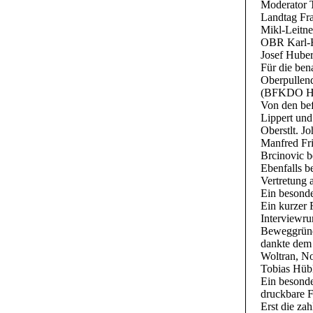
Moderator 
Landtag Fra
Mikl-Leitne
OBR Karl-H
Josef Huber
Für die be
Oberpullen
(BFKDO Har
Von den be
Lippert und
Oberstlt. J
Manfred Fr
Brcinovic b
Ebenfalls 
Vertretung 
Ein besonde
Ein kurzer 
Interviewru
Beweggründe
dankte dem
Woltran, No
Tobias Hübl
Ein besonde
druckbare F
Erst die za