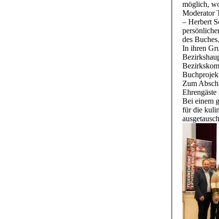
möglich, wo
Moderator 
– Herbert S
persönliche
des Buches
In ihren Gr
Bezirkshau
Bezirkskom
Buchprojek
Zum Abschlu
Ehrengäste 
Bei einem 
für die kul
ausgetausch