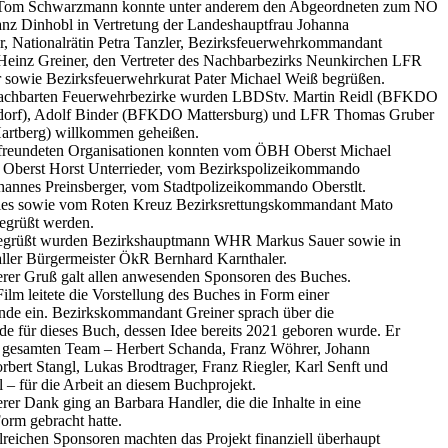
Tom Schwarzmann konnte unter anderem den Abgeordneten zum NÖ
nz Dinhobl in Vertretung der Landeshauptfrau Johanna
r, Nationalrätin Petra Tanzler, Bezirksfeuerwehrkommandant
einz Greiner, den Vertreter des Nachbarbezirks Neunkirchen LFR
 sowie Bezirksfeuerwehrkurat Pater Michael Weiß begrüßen.
nachbarten Feuerwehrbezirke wurden LBDStv. Martin Reidl (BFKDO
dorf), Adolf Binder (BFKDO Mattersburg) und LFR Thomas Gruber
tberg) willkommen geheißen.
freundeten Organisationen konnten vom ÖBH Oberst Michael
 Oberst Horst Unterrieder, vom Bezirkspolizeikommando
ohannes Preinsberger, vom Stadtpolizeikommando Oberstlt.
ies sowie vom Roten Kreuz Bezirksrettungskommandant Mato
egrüßt werden.
begrüßt wurden Bezirkshauptmann WHR Markus Sauer sowie in
aller Bürgermeister ÖkR Bernhard Karnthaler.
rer Gruß galt allen anwesenden Sponsoren des Buches.
Film leitete die Vorstellung des Buches in Form einer
nde ein. Bezirkskommandant Greiner sprach über die
 für dieses Buch, dessen Idee bereits 2021 geboren wurde. Er
 gesamten Team – Herbert Schanda, Franz Wöhrer, Johann
rbert Stangl, Lukas Brodtrager, Franz Riegler, Karl Senft und
 – für die Arbeit an diesem Buchprojekt.
rer Dank ging an Barbara Handler, die die Inhalte in eine
orm gebracht hatte.
hlreichen Sponsoren machten das Projekt finanziell überhaupt