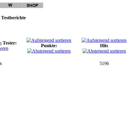
 Testberichte
Tester:
Punkte:
Hits
x
5196