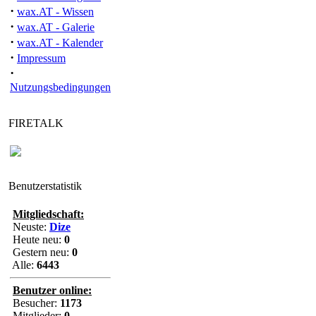
·
wax.AT - Wissen
·
wax.AT - Galerie
·
wax.AT - Kalender
·
Impressum
·
Nutzungsbedingungen
FIRETALK
Benutzerstatistik
Mitgliedschaft:
Neuste:
Dize
Heute neu:
0
Gestern neu:
0
Alle:
6443
Benutzer online:
Besucher:
1173
Mitglieder:
0