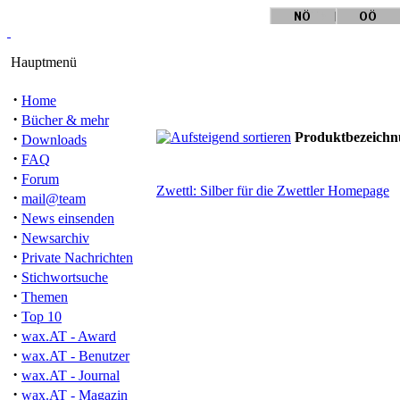
Hauptmenü
·
Home
·
Bücher & mehr
·
Produktbezeich
Downloads
·
FAQ
·
Forum
Zwettl: Silber für die Zwettler Homepage
·
mail@team
·
News einsenden
·
Newsarchiv
·
Private Nachrichten
·
Stichwortsuche
·
Themen
·
Top 10
·
wax.AT - Award
·
wax.AT - Benutzer
·
wax.AT - Journal
·
wax.AT - Magazin