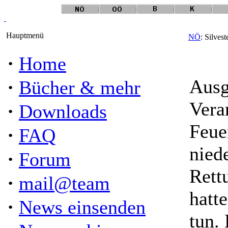
Hauptmenü
NÖ
: Silves
·
Home
·
Ausg
Bücher & mehr
Vera
·
Downloads
Feue
·
FAQ
nied
·
Forum
Rett
·
mail@team
hatt
·
News einsenden
tun.