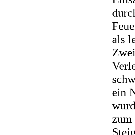
durc
Feue
als l
Zwei
Verl
schw
ein 
wurd
zum 
Stei