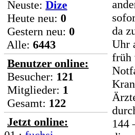
ande
Neuste:
Dize
sofo
Heute neu:
0
da z
Gestern neu:
0
Uhr 
Alle:
6443
früh
Benutzer online:
Notf
Besucher:
121
Kran
Mitglieder:
1
Ärzt
Gesamt:
122
durc
Jetzt online:
144