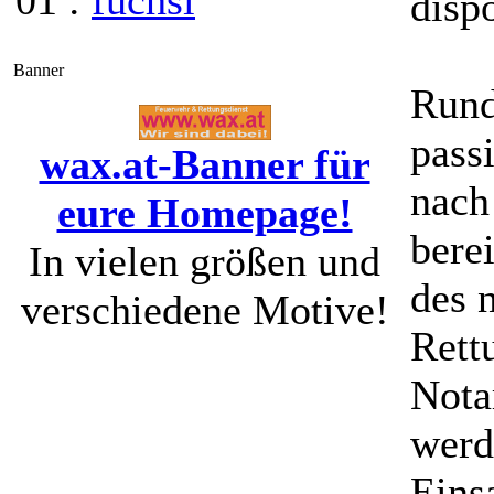
01 :
fuchsi
dispo
Banner
Rund
pass
wax.at-Banner für
nach
eure Homepage!
berei
In vielen größen und
des 
verschiedene Motive!
Rett
Nota
werd
Eins