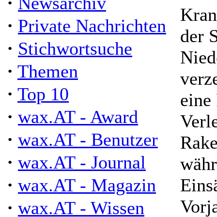
·
Newsarchiv
Kran
·
Private Nachrichten
der S
·
Stichwortsuche
Nied
·
Themen
verz
·
Top 10
eine
·
wax.AT - Award
Verl
·
wax.AT - Benutzer
Rake
·
wax.AT - Journal
währ
·
wax.AT - Magazin
Eins
Vorj
·
wax.AT - Wissen