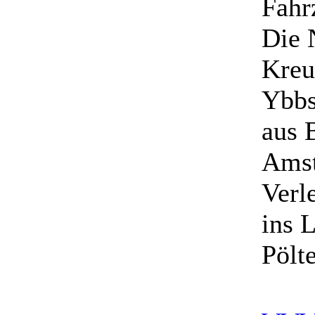
Fahr
Die 
Kreu
Ybbs
aus 
Amst
Verle
ins 
Pölt