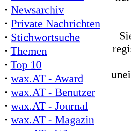
·
Newsarchiv
·
Private Nachrichten
Si
·
Stichwortsuche
regi
·
Themen
·
Top 10
unei
·
wax.AT - Award
·
wax.AT - Benutzer
·
wax.AT - Journal
·
wax.AT - Magazin