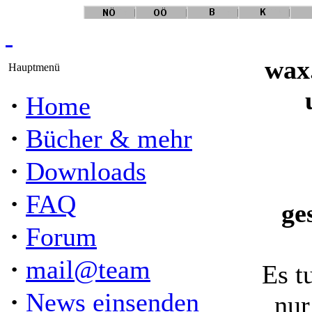
wax
Hauptmenü
·
Home
·
Bücher & mehr
·
Downloads
·
FAQ
ge
·
Forum
·
mail@team
Es t
·
News einsenden
nur