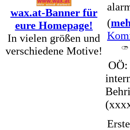
alarm
wax.at-Banner für
(
mehr
eure Homepage!
Komm
In vielen größen und
verschiedene Motive!
OÖ: 
inter
Behri
(xxx
Erst