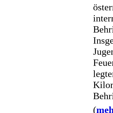
öster
inter
Behri
Insg
Juge
Feue
legte
Kilo
Behr
(
mehr