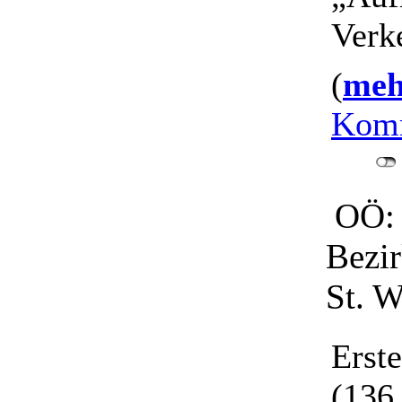
Verke
(
mehr
Komm
OÖ: 
Bezir
St. W
Erst
(136