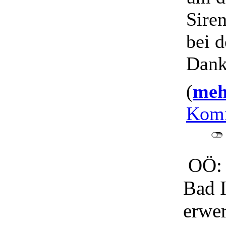
Siren
bei d
Dank
(
mehr
Komm
OÖ: 
Bad 
erwe