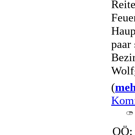
Reit
Feue
Haup
paar
Bezir
Wolf
(
mehr
Komm
OÖ: 