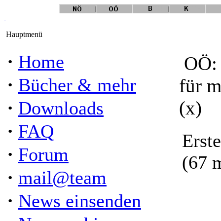
Hauptmenü
·
Home
OÖ: 
·
Bücher & mehr
für m
·
(x)
Downloads
·
FAQ
Erst
·
Forum
(67 
·
mail@team
·
News einsenden