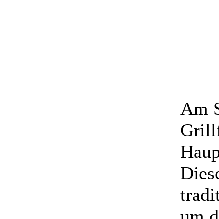
Am S
Grill
Haup
Dies
trad
um d