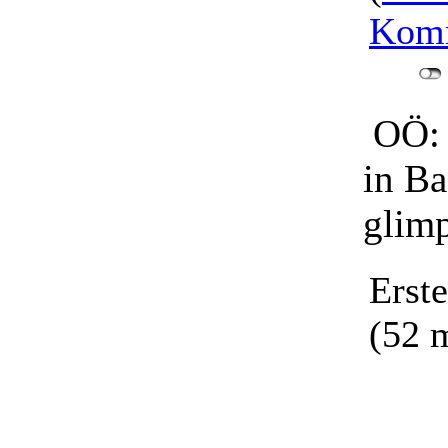
Komm
OÖ: 
in Ba
glimp
Erst
(52 