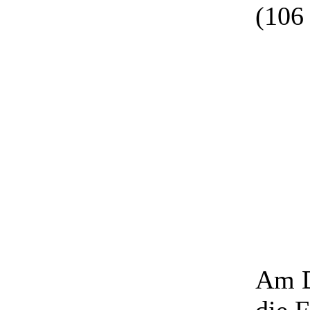
(106
Am D