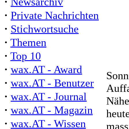
·
Newsarchiv
·
Private Nachrichten
·
Stichwortsuche
·
Themen
·
Top 10
·
wax.AT - Award
Sonn
·
wax.AT - Benutzer
Auffa
·
wax.AT - Journal
Nähe
·
wax.AT - Magazin
heut
·
wax.AT - Wissen
mass