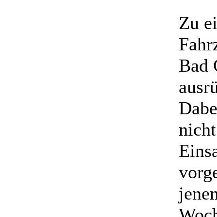
Zu e
Fahr
Bad 
ausr
Dabei
nicht
Einsa
vorg
jene
Woch