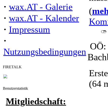
·
wax.AT - Galerie
(
mehr
·
wax.AT - Kalender
Komm
·
Impressum
·
OÖ: 
Nutzungsbedingungen
Bachb
FIRETALK
Erst
(64 
Benutzerstatistik
Mitgliedschaft: