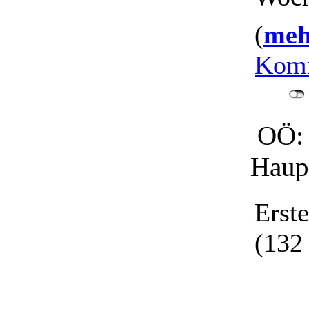
(
mehr
Komm
OÖ: G
Haupt
Erst
(132