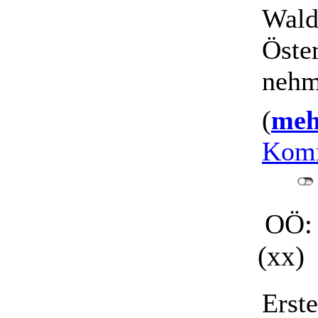
Wald
Öste
nehm
(
mehr
Komm
OÖ: T
(xx)
Erst