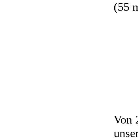
(55 
Von 
unse