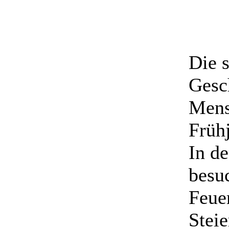
Die 
Gesch
Mens
Früh
In d
besu
Feue
Stei