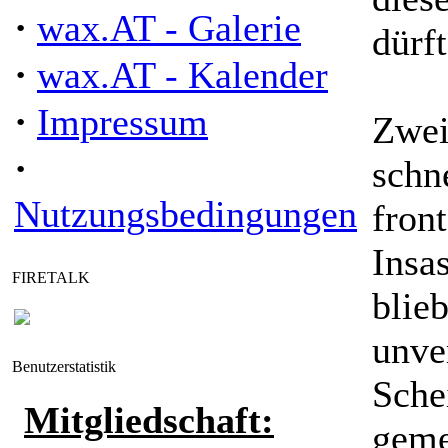
·
wax.AT - Galerie
dürft
·
wax.AT - Kalender
·
Impressum
Zwei
·
schn
Nutzungsbedingungen
front
Insa
FIRETALK
blie
unver
Benutzerstatistik
Sche
Mitgliedschaft:
geme