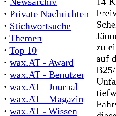
·
Newsarchiv
14 K
Frei
·
Private Nachrichten
Sche
·
Stichwortsuche
Jänn
·
Themen
zu e
·
Top 10
auf 
·
wax.AT - Award
B25/
·
wax.AT - Benutzer
Unfa
·
wax.AT - Journal
tiefw
·
wax.AT - Magazin
Fahr
·
wax.AT - Wissen
dies