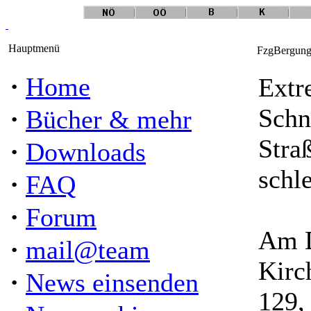
Hauptmenü
FzgBergung 
·
Home
Extr
·
Schn
Bücher & mehr
Stra
·
Downloads
schle
·
FAQ
·
Forum
Am D
·
mail@team
Kirc
·
News einsenden
129,