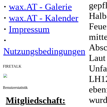
gepf
·
wax.AT - Galerie
Halb
·
wax.AT - Kalender
Feue
·
Impressum
mitt
·
Absc
Nutzungsbedingungen
Laut
Unfal
FIRETALK
LH12
eben
Benutzerstatistik
wurd
Mitgliedschaft: