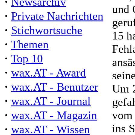
·
Newsarchiv
und 
·
Private Nachrichten
geru
·
Stichwortsuche
15 h
·
Themen
Fehl
·
Top 10
ansä
·
wax.AT - Award
sein
·
wax.AT - Benutzer
Um 2
·
wax.AT - Journal
gefa
·
wax.AT - Magazin
vom 
ins 
·
wax.AT - Wissen