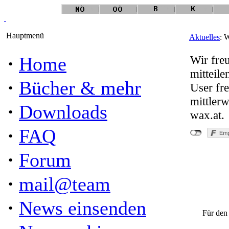
Hauptmenü
Aktuelles
: 
·
Home
Wir fre
mitteil
·
Bücher & mehr
User fre
mittlerw
·
Downloads
wax.at.
·
FAQ
·
Forum
·
mail@team
"Willk
·
News einsenden
Für den 