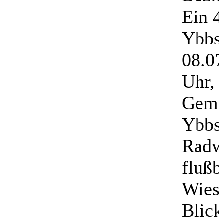
Ein 
Ybbs
08.0
Uhr,
Geme
Ybbs
Radw
fluß
Wies
Blic