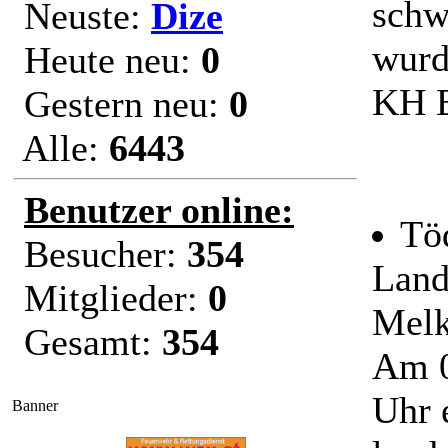
schw
Neuste:
Dize
wurd
Heute neu:
0
KH B
Gestern neu:
0
Alle:
6443
Benutzer online:
Töd
Besucher:
354
Land
Mitglieder:
0
Mel
Gesamt:
354
Am 0
Uhr 
Banner