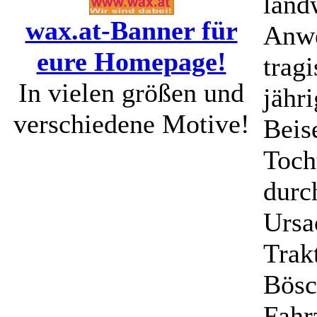
land
wax.at-Banner für
Anwe
eure Homepage!
trag
In vielen größen und
jähr
verschiedene Motive!
Beis
Toch
durc
Ursa
Trak
Bösc
Fahr