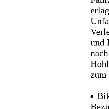
erla
Unfal
Verl
und 
nach
Hohl
zum 
Bik
Bezi