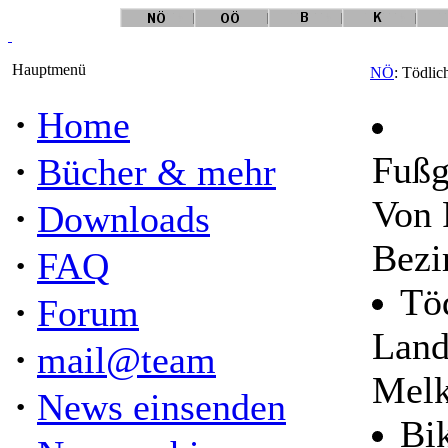
Hauptmenü
NÖ
: Tödlic
·
Home
·
Fußg
Bücher & mehr
Von 
·
Downloads
Bezi
·
FAQ
Töd
·
Forum
Land
·
mail@team
Mel
·
News einsenden
Bik