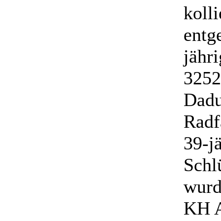
kolli
entg
jähr
3252
Dadu
Radf
39-jä
Schl
wurd
KH A