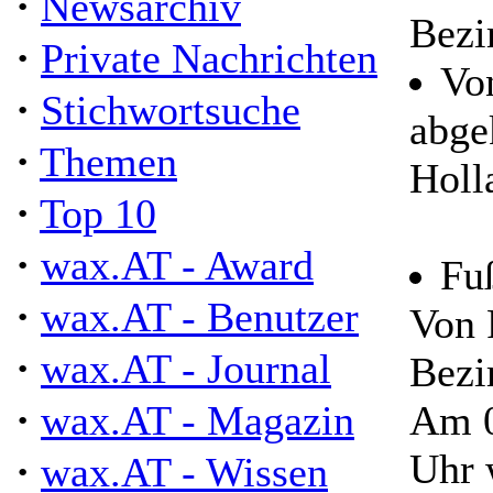
·
Newsarchiv
Bezi
·
Private Nachrichten
Vo
·
Stichwortsuche
abge
·
Themen
Holl
·
Top 10
·
wax.AT - Award
Fuß
·
wax.AT - Benutzer
Von 
·
wax.AT - Journal
Bezi
·
wax.AT - Magazin
Am 0
Uhr 
·
wax.AT - Wissen