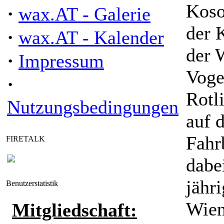
Koso
·
wax.AT - Galerie
der 
·
wax.AT - Kalender
der 
·
Impressum
Voge
·
Rotl
Nutzungsbedingungen
auf 
Fahr
FIRETALK
dabe
jähr
Benutzerstatistik
Wien
Mitgliedschaft: