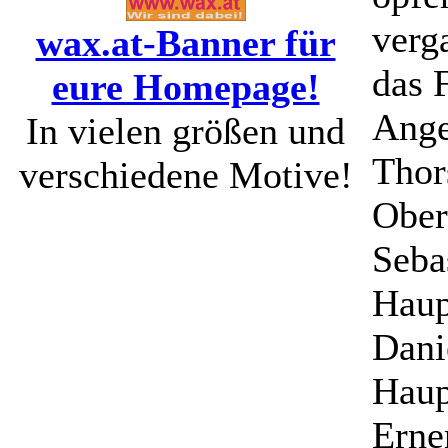
verg
wax.at-Banner für
das 
eure Homepage!
Ange
In vielen größen und
Thor
verschiedene Motive!
Ober
Seba
Haup
Dani
Haup
Erne