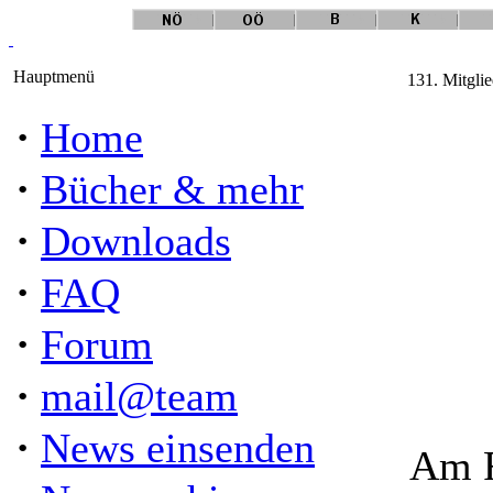
Hauptmenü
131. Mitgli
·
Home
·
Bücher & mehr
·
Downloads
·
FAQ
·
Forum
·
mail@team
·
News einsenden
Am F