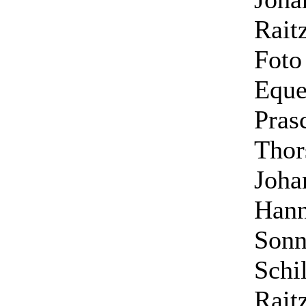
Raitz
Foto
Eque
Pras
Thor
Joha
Hann
Sonn
Schil
Raitz