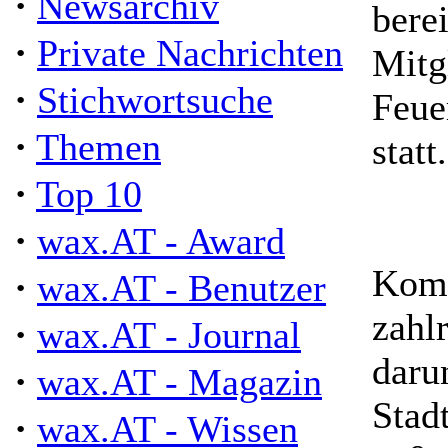
·
Newsarchiv
berei
·
Private Nachrichten
Mitg
·
Stichwortsuche
Feue
·
Themen
statt.
·
Top 10
·
wax.AT - Award
Komm
·
wax.AT - Benutzer
zahl
·
wax.AT - Journal
daru
·
wax.AT - Magazin
Stad
·
wax.AT - Wissen