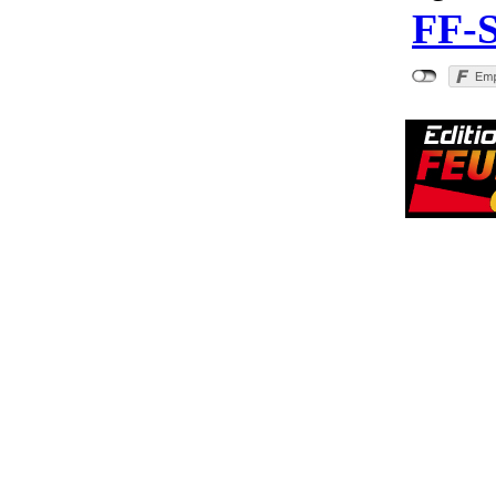
FF-S
"131. Mit