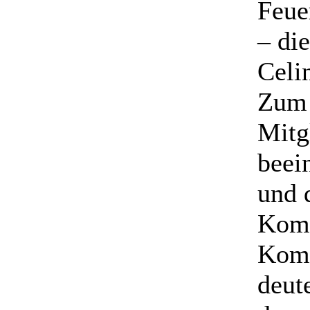
Feue
– di
Celi
Zum 
Mitg
beei
und 
Komm
Komm
deute