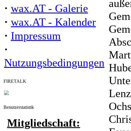
auße
·
wax.AT - Galerie
Geme
·
wax.AT - Kalender
Geme
·
Impressum
Absc
·
Mart
Nutzungsbedingungen
Hube
Unte
FIRETALK
Lenz
Ochs
Benutzerstatistik
Chri
Mitgliedschaft: