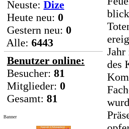
Feue
Neuste:
Dize
blic
Heute neu:
0
Tote
Gestern neu:
0
erei
Alle:
6443
Jahr
Benutzer online:
des 
Besucher:
81
Komm
Mitglieder:
0
Fach
Gesamt:
81
wurd
Präse
Banner
opfe