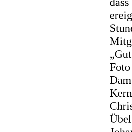
dass
erei
Stun
Mitg
„Gut
Foto
Damb
Kern
Chri
Übel
Joha