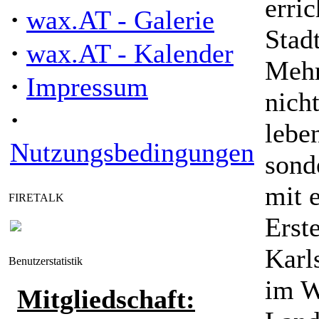
erri
·
wax.AT - Galerie
Stad
·
wax.AT - Kalender
Mehr
·
Impressum
nich
·
leben
Nutzungsbedingungen
sond
mit 
FIRETALK
Erst
Karl
Benutzerstatistik
im W
Mitgliedschaft: