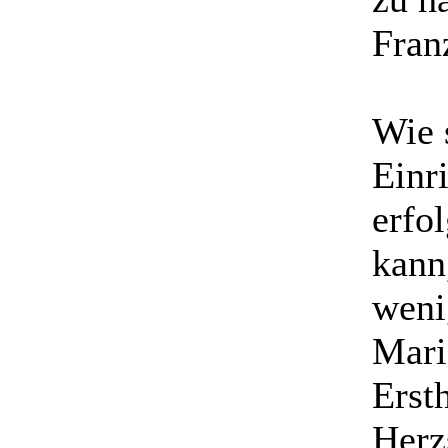
Fran
Wie 
Einr
erfol
kann,
weni
Mari
Erst
Herzs