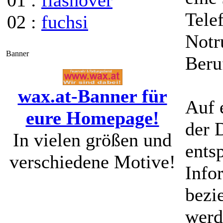
01 :
flashover
Tele
02 :
fuchsi
Notr
Banner
Beruf
wax.at-Banner für
Auf 
eure Homepage!
der 
In vielen größen und
ents
verschiedene Motive!
Info
bezi
werd