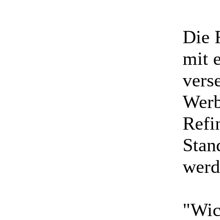
Die R
mit 
vers
Werb
Refi
Stand
werd
"Wic