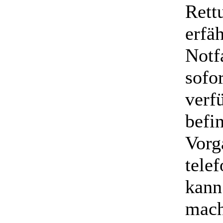
Rett
erfä
Notf
sofo
verf
befi
Vorg
tele
kann 
mach