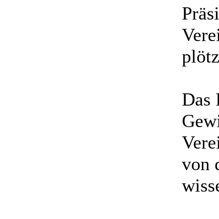
Präs
Vere
plöt
Das 
Gewi
Vere
von 
wisse