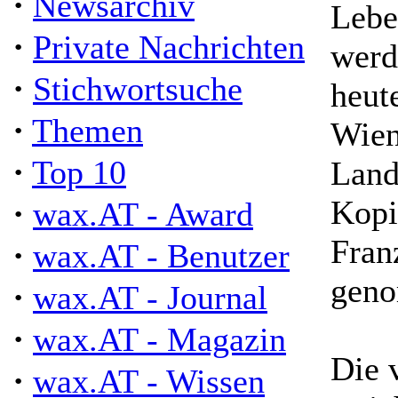
·
Newsarchiv
Lebe
·
Private Nachrichten
werd
·
Stichwortsuche
heut
·
Themen
Wien
·
Top 10
Land
·
Kopi
wax.AT - Award
Fran
·
wax.AT - Benutzer
gen
·
wax.AT - Journal
·
wax.AT - Magazin
Die 
·
wax.AT - Wissen