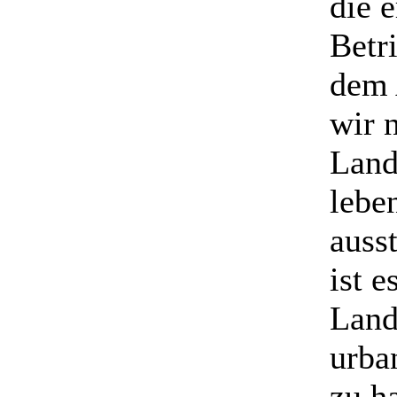
die 
Betr
dem 
wir 
Land
lebe
auss
ist e
Land
urba
zu h