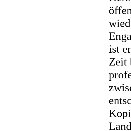
öffe
wied
Enga
ist 
Zeit
prof
zwis
ents
Kopi
Land