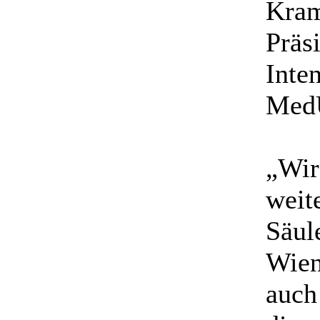
Kram
Präs
Inte
MedU
„Wir
weit
Säul
Wien
auch