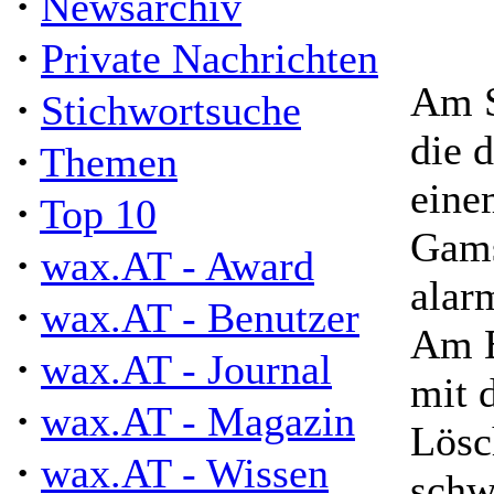
·
Newsarchiv
·
Private Nachrichten
Am S
·
Stichwortsuche
die 
·
Themen
eine
·
Top 10
Gams
·
wax.AT - Award
alarm
·
wax.AT - Benutzer
Am E
·
wax.AT - Journal
mit 
·
wax.AT - Magazin
Lösc
·
wax.AT - Wissen
schw