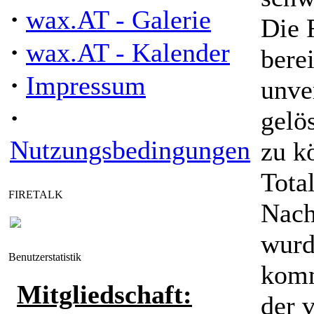
·
wax.AT - Galerie
Die 
·
wax.AT - Kalender
berei
·
Impressum
unve
·
gelö
Nutzungsbedingungen
zu k
Tota
FIRETALK
Nach
wurd
Benutzerstatistik
komm
Mitgliedschaft:
der 