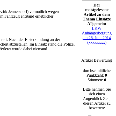
Der
meistgelesene
zirk Jennersdorf) vermutlich wegen
Artikel zu dem
am Fahrzeug entstand erheblicher
Thema Einsätze
Allgemein:
LKW
Anhängerbergung
am 26. Juni 2014
iert. Nach der Ersterkundung an der
(xxxxxxxx)
hert abzustellen. Im Einsatz stand die Polizei
erletzt wurde dabei niemand.
Artikel Bewertung
durchschnittliche
Punktzahl:
0
Stimmen:
0
Bitte nehmen Sie
sich einen
Augenblick Zeit,
diesen Artikel zu
bewerten: