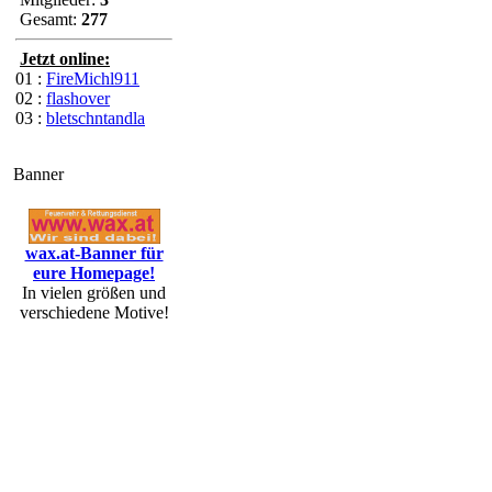
Gesamt:
277
Jetzt online:
01 :
FireMichl911
02 :
flashover
03 :
bletschntandla
Banner
wax.at-Banner für
eure Homepage!
In vielen größen und
verschiedene Motive!