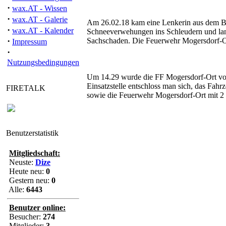
·
wax.AT - Wissen
·
wax.AT - Galerie
Am 26.02.18 kam eine Lenkerin aus dem Bez
·
wax.AT - Kalender
Schneeverwehungen ins Schleudern und land
·
Sachschaden. Die Feuerwehr Mogersdorf-Or
Impressum
·
Nutzungsbedingungen
Um 14.29 wurde die FF Mogersdorf-Ort von
Einsatzstelle entschloss man sich, das Fahr
FIRETALK
sowie die Feuerwehr Mogersdorf-Ort mit 2 
Benutzerstatistik
Mitgliedschaft:
Neuste:
Dize
Heute neu:
0
Gestern neu:
0
Alle:
6443
Benutzer online:
Besucher:
274
Mitglieder:
3