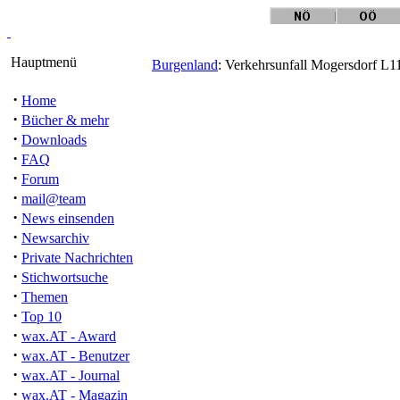
Hauptmenü
Burgenland
: Verkehrsunfall Mogersdorf L1
·
Home
·
Bücher & mehr
·
Downloads
·
FAQ
·
Forum
·
mail@team
·
News einsenden
·
Newsarchiv
·
Private Nachrichten
·
Stichwortsuche
·
Themen
·
Top 10
·
wax.AT - Award
·
wax.AT - Benutzer
·
wax.AT - Journal
·
wax.AT - Magazin