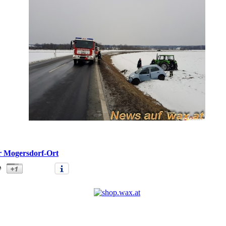
r Mogersdorf-Ort
nfall Mogersdorf L116 26.02.18 (xxxx)" |
Anmelden/Neuanmeldung
|