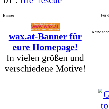
01 :
fire_rescue
"Funk
Für d
Banner
Keine anon
wax.at-Banner für
eure Homepage!
In vielen größen und
verschiedene Motive!