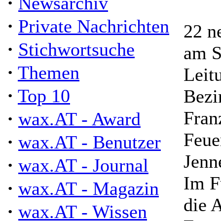
·
Newsarchiv
·
Private Nachrichten
22 n
·
Stichwortsuche
am S
·
Themen
Leit
·
Top 10
Bezi
·
Fran
wax.AT - Award
Feue
·
wax.AT - Benutzer
Jenn
·
wax.AT - Journal
Im F
·
wax.AT - Magazin
die 
·
wax.AT - Wissen