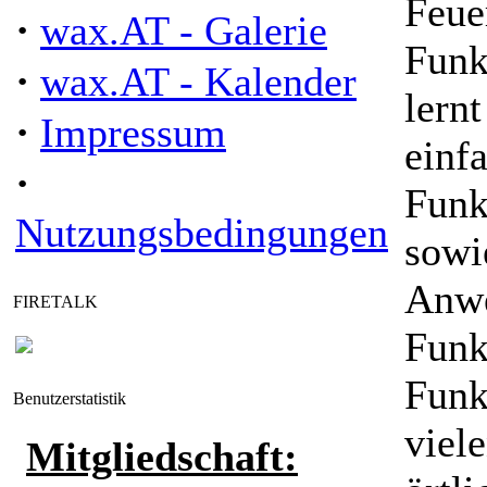
Feue
·
wax.AT - Galerie
Funk
·
wax.AT - Kalender
lernt
·
Impressum
einf
·
Funk
Nutzungsbedingungen
sowi
Anwe
FIRETALK
Funk
Funk
Benutzerstatistik
viel
Mitgliedschaft: