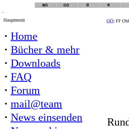
Hauptmenü
OÖ
: FF Ohl
·
Home
·
Bücher & mehr
·
Downloads
·
FAQ
·
Forum
·
mail@team
·
News einsenden
Rund