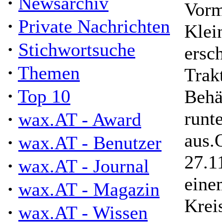
·
Newsarchiv
Vorm
·
Private Nachrichten
Klei
·
Stichwortsuche
ersc
·
Themen
Trak
·
Top 10
Behä
·
runte
wax.AT - Award
aus.
·
wax.AT - Benutzer
27.1
·
wax.AT - Journal
eine
·
wax.AT - Magazin
Krei
·
wax.AT - Wissen