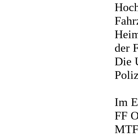
Hoch
Fahr
Heim
der 
Die 
Poliz
Im E
FF O
MTF