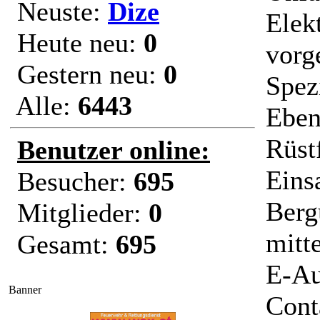
Neuste:
Dize
Elek
Heute neu:
0
vorg
Gestern neu:
0
Spez
Alle:
6443
Eben
Rüst
Benutzer online:
Eins
Besucher:
695
Berg
Mitglieder:
0
mitt
Gesamt:
695
E-Au
Banner
Cont