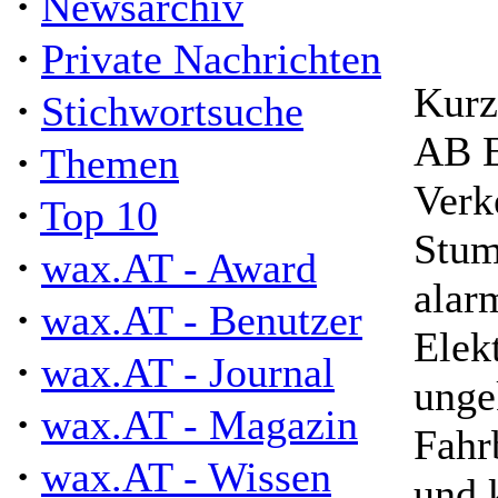
·
Newsarchiv
·
Private Nachrichten
Kurz
·
Stichwortsuche
AB E
·
Themen
Verk
·
Top 10
Stum
·
wax.AT - Award
alar
·
wax.AT - Benutzer
Elek
·
wax.AT - Journal
unge
·
wax.AT - Magazin
Fahr
·
wax.AT - Wissen
und 