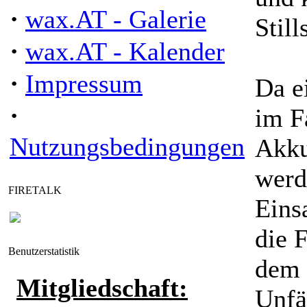
·
wax.AT - Galerie
Still
·
wax.AT - Kalender
·
Impressum
Da e
·
im F
Nutzungsbedingungen
Akku
werd
FIRETALK
Eins
die 
Benutzerstatistik
dem 
Mitgliedschaft:
Unfä