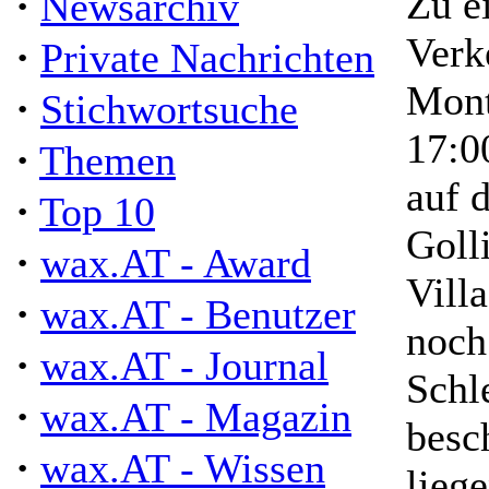
·
Zu e
Newsarchiv
Verk
·
Private Nachrichten
Mont
·
Stichwortsuche
17:0
·
Themen
auf 
·
Top 10
Goll
·
wax.AT - Award
Vill
·
wax.AT - Benutzer
noch
·
wax.AT - Journal
Schl
·
wax.AT - Magazin
besc
·
wax.AT - Wissen
lieg