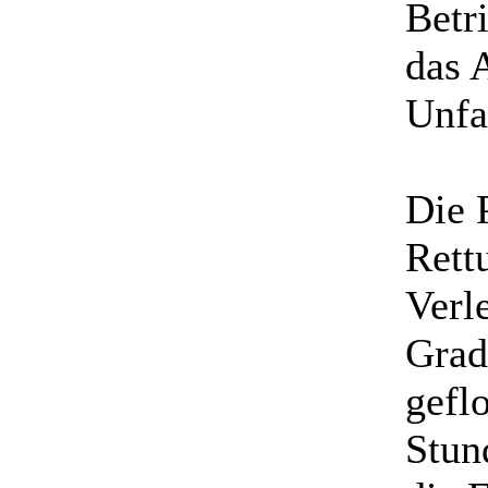
Betr
das 
Unfa
Die 
Rett
Verl
Grad
gefl
Stun