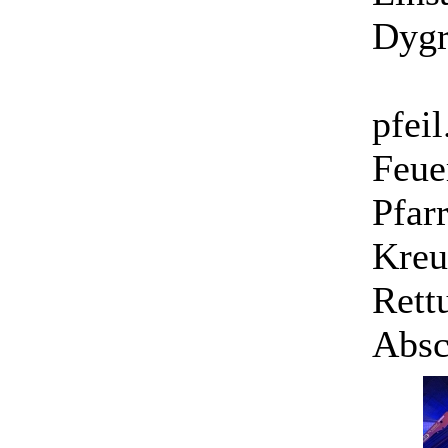
Dygr
pfeil
Feue
Pfar
Kreu
Rett
Absc