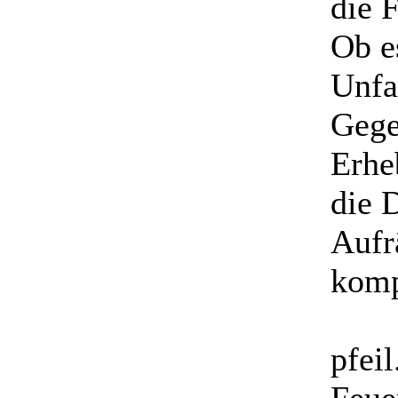
die 
Ob e
Unfal
Gege
Erhe
die 
Aufr
komp
pfeil