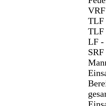
Feue
VRF 
TLF 
TLF 
LF -
SRF 
Mann
Eins
Bere
gesa
Eins