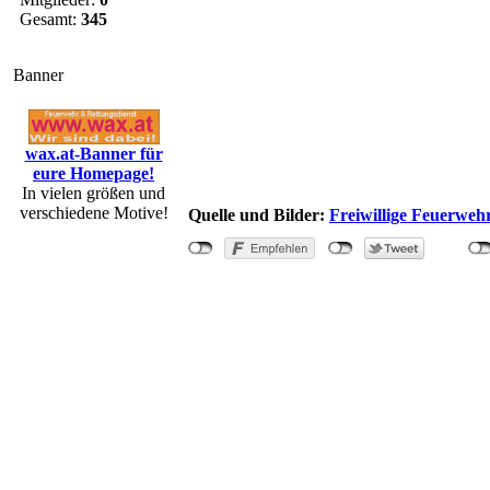
Gesamt:
345
Banner
wax.at-Banner für
eure Homepage!
In vielen größen und
verschiedene Motive!
Quelle und Bilder:
Freiwillige Feuerwe
"Starke Rau