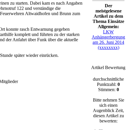
 einen zu starten. Dabei kam es nach Angaben
Der
hrnotruf 122 und verständige die
meistgelesene
ie Feuerwehren Altwaidhofen und Brunn zum
Artikel zu dem
Thema Einsätze
Allgemein:
r Ort konnte rasch Entwarnung gegeben
LKW
rthilfe komplett und führten zu der starken
Anhängerbergung
 der Anfahrt über Funk über die aktuelle
am 26. Juni 2014
(xxxxxxxx)
Stunde später wieder einrücken.
Artikel Bewertung
durchschnittliche
Mitglieder
Punktzahl:
0
Stimmen:
0
Bitte nehmen Sie
sich einen
Augenblick Zeit,
diesen Artikel zu
bewerten: