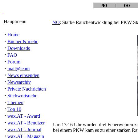
Hauptmenü
NÖ
: Starke Rauchentwicklung bei PKW-Star
·
Home
·
Bücher & mehr
·
Downloads
·
FAQ
·
Forum
·
mail@team
·
News einsenden
·
Newsarchiv
·
Private Nachrichten
·
Stichwortsuche
·
Themen
·
Top 10
·
wax.AT - Award
·
wax.AT - Benutzer
Um 13:16 Uhr wurden drei Feuerwehren zu e
·
wax.AT - Journal
bei einem PKW kam es zu einer starken Ra
·
wax.AT - Magazin