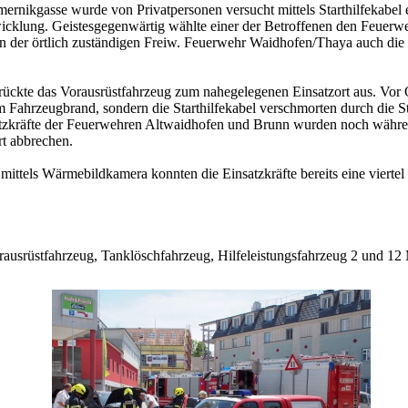
mernikgasse wurde von Privatpersonen versucht mittels Starthilfekabel
icklung. Geistesgegenwärtig wählte einer der Betroffenen den Feuerwe
en der örtlich zuständigen Freiw. Feuerwehr Waidhofen/Thaya auch d
 rückte das Vorausrüstfahrzeug zum nahegelegenen Einsatzort aus. Vo
Fahrzeugbrand, sondern die Starthilfekabel verschmorten durch die Sta
zkräfte der Feuerwehren Altwaidhofen und Brunn wurden noch während
rt abbrechen.
ttels Wärmebildkamera konnten die Einsatzkräfte bereits eine viertel 
usrüstfahrzeug, Tanklöschfahrzeug, Hilfeleistungsfahrzeug 2 und 12 