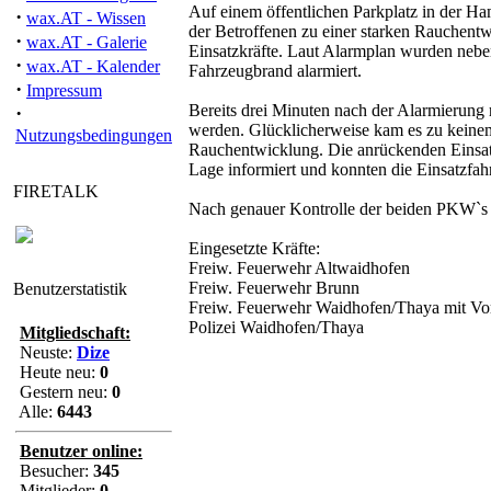
Auf einem öffentlichen Parkplatz in der Ha
·
wax.AT - Wissen
der Betroffenen zu einer starken Rauchentw
·
wax.AT - Galerie
Einsatzkräfte. Laut Alarmplan wurden neb
·
wax.AT - Kalender
Fahrzeugbrand alarmiert.
·
Impressum
Bereits drei Minuten nach der Alarmierung
·
werden. Glücklicherweise kam es zu keinem 
Nutzungsbedingungen
Rauchentwicklung. Die anrückenden Einsat
Lage informiert und konnten die Einsatzfah
FIRETALK
Nach genauer Kontrolle der beiden PKW`s mi
Eingesetzte Kräfte:
Freiw. Feuerwehr Altwaidhofen
Freiw. Feuerwehr Brunn
Benutzerstatistik
Freiw. Feuerwehr Waidhofen/Thaya mit Vora
Polizei Waidhofen/Thaya
Mitgliedschaft:
Neuste:
Dize
Heute neu:
0
Gestern neu:
0
Alle:
6443
Benutzer online:
Besucher:
345
Mitglieder:
0