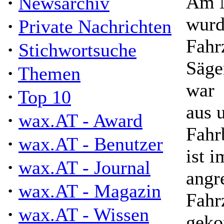
·
Am N
Newsarchiv
wurd
·
Private Nachrichten
Fahr
·
Stichwortsuche
Säge
·
Themen
war
·
Top 10
aus 
·
wax.AT - Award
Fahr
·
wax.AT - Benutzer
ist i
·
wax.AT - Journal
angr
·
wax.AT - Magazin
Fahr
·
wax.AT - Wissen
gek