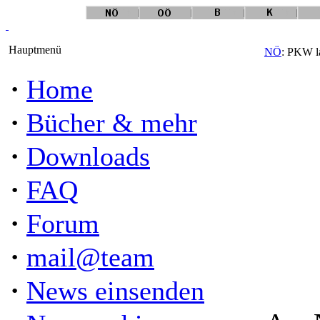
Hauptmenü
NÖ
: PKW l
·
Home
·
Bücher & mehr
·
Downloads
·
FAQ
·
Forum
·
mail@team
·
News einsenden