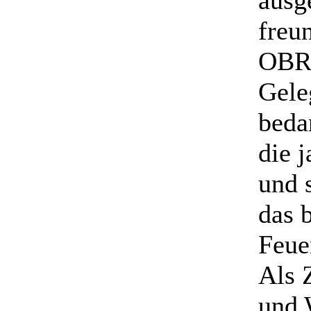
ausg
freu
OBR 
Gele
beda
die 
und s
das 
Feue
Als 
und 