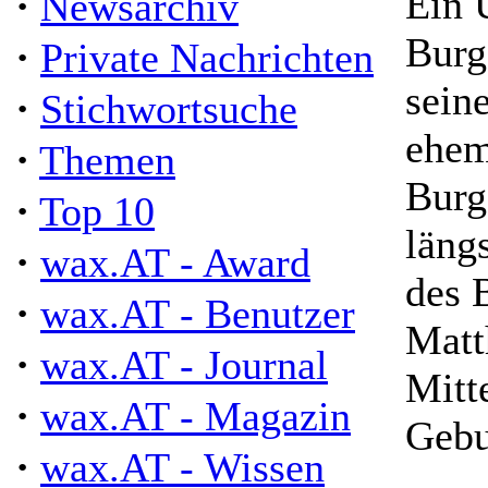
·
Ein 
Newsarchiv
Burg
·
Private Nachrichten
sein
·
Stichwortsuche
ehem
·
Themen
Burg
·
Top 10
läng
·
wax.AT - Award
des 
·
wax.AT - Benutzer
Matt
·
wax.AT - Journal
Mitt
·
wax.AT - Magazin
Gebu
·
wax.AT - Wissen