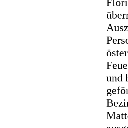
Flor
über
Ausz
Pers
öste
Feue
und 
gefö
Bezi
Matt