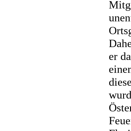
Mitg
unen
Orts
Dahe
er d
eine
dies
wurd
Öste
Feue