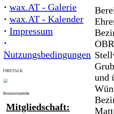
·
wax.AT - Galerie
Bere
·
wax.AT - Kalender
Ehre
·
Impressum
Bezi
·
OBR 
Nutzungsbedingungen
Stel
Grub
FIRETALK
und 
Wüns
Benutzerstatistik
Bezi
Mitgliedschaft:
Matt