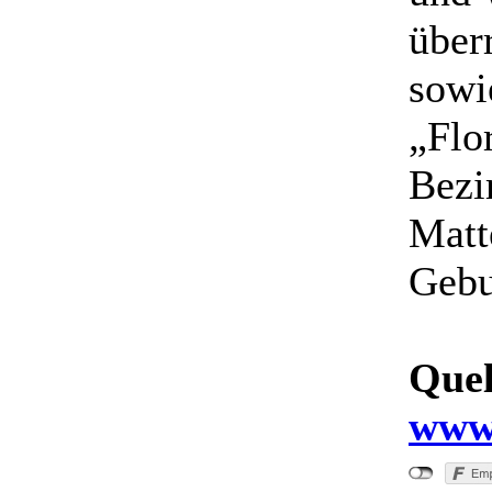
über
sowi
„Flo
Bezi
Matt
Gebu
Quel
www