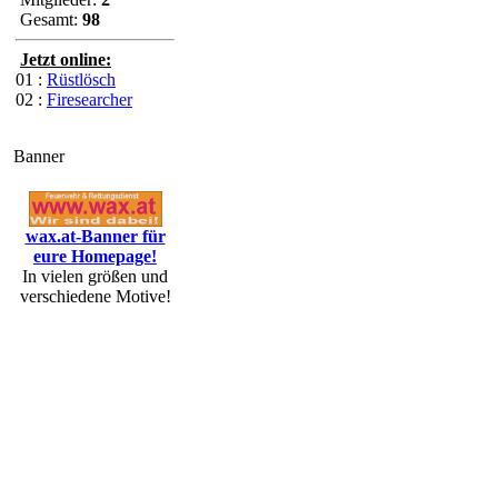
Gesamt:
98
Jetzt online:
01 :
Rüstlösch
02 :
Firesearcher
Banner
wax.at-Banner für
eure Homepage!
In vielen größen und
verschiedene Motive!