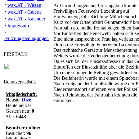
·
wax.AT - Wissen
Auf Grund ungenauer Ortsangaben konnte an 
·
Freiwilligen Feuerwehr Laxenburg auf.
wax.AT - Galerie
Ein Fahrzeug fuhr Richtung Münchendorf un
·
wax.AT - Kalender
Kurz vor der Ortseinfahrt Guntramsdorf kon
·
Impressum
Fahrbahn ab, prallte frontal gegen einen B
·
Vor Eintreffen der Feuerwehr hatten sich zw
Nutzungsbedingungen
Eine nicht ansprechbare Frau lag verletzt
Durch die Freiwillige Feuerwehr Laxenburg
Das technische Gerät zur Menschenrettung 
FIRETALK
Weiters wurde die Verletztenbetreuung durch
Da es sich bei der Einsatzadresse um das
Eintreffen der Einsatzkräfte über die Bezir
Um eine schonende Rettung gewährleisten 
Die Beifahrerin wurde mit einem Spineboa
Benutzerstatistik
Nach Freigabe der Unfallstelle wurde der 
Biedermannsdorf auf einen von der Polizei 
Mitgliedschaft:
Nach Reinigung der Fahrbahn konnten die 
Neuste:
Dize
einrücken.
Heute neu:
0
Gestern neu:
0
Alle:
6443
Benutzer online:
Besucher:
96
Mitglieder:
2