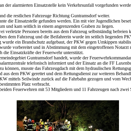
der alarmierten Einsatzstelle kein Verkehrsunfall vorgefunden werden, 
d die restlichen Fahrzeuge Richtung Guntramsdorf weiter.
nte die Einsatzstelle gefunden werden. Ein mit vier Jugendlichen bes
aum und kam seitlich in einem angrenzenden Graben zu liegen.
ei verletzte Personen bereits aus dem Fahrzeug selbstständig befreien 
 neben dem Fahrzeug und die Beifahrerin wurde im seitlich liegenden 
 wurde ein Brandschutz aufgebaut, der PKW gegen Umkippen stabilisier
wurde vorbereitet und in Abstimmung mit dem eingetroffenen Notarzt 
 die Einsatzkräfte der Feuerwehr unterstützt.
 Gemeindegebiet Guntramsdorf handelt, wurde der Feuerwehrkommandan
ksalarmzentrale telefonisch informiert und der Einsatz an die FF Laxen
zu können, musste das Fahrzeugdach mit dem hydraulischen Rettungsge
rd aus dem PKW gerettet und dem Rettungsdienst zur weiteren Behand
PKW mittels Seilwinde zurück auf die Fahrbahn gezogen und vom Wech
bestimmten Platz verbracht.
beiden Feuerwehren mit 53 Mitgliedern und 11 Fahrzeugen nach zwei 