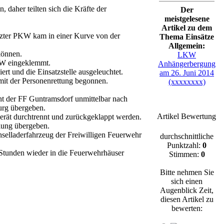
daher teilten sich die Kräfte der
Der
meistgelesene
Artikel zu dem
etzter PKW kam in einer Kurve von der
Thema Einsätze
Allgemein:
können.
LKW
PKW eingeklemmt.
Anhängerbergung
t und die Einsatzstelle ausgeleuchtet.
am 26. Juni 2014
mit der Personenrettung begonnen.
(xxxxxxxx)
t der FF Guntramsdorf unmittelbar nach
burg übergeben.
Artikel Bewertung
rät durchtrennt und zurückgeklappt werden.
lung übergeben.
selladerfahrzeug der Freiwilligen Feuerwehr
durchschnittliche
Punktzahl:
0
Stunden wieder in die Feuerwehrhäuser
Stimmen:
0
Bitte nehmen Sie
sich einen
Augenblick Zeit,
diesen Artikel zu
bewerten: