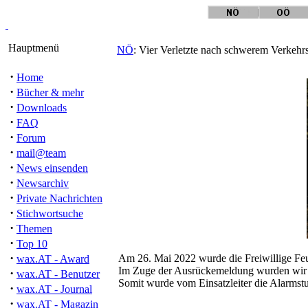
Hauptmenü
NÖ
: Vier Verletzte nach schwerem Verkehr
·
Home
·
Bücher & mehr
·
Downloads
·
FAQ
·
Forum
·
mail@team
·
News einsenden
·
Newsarchiv
·
Private Nachrichten
·
Stichwortsuche
·
Themen
·
Top 10
·
Am 26. Mai 2022 wurde die Freiwillige Fe
wax.AT - Award
Im Zuge der Ausrückemeldung wurden wir vo
·
wax.AT - Benutzer
Somit wurde vom Einsatzleiter die Alarmstu
·
wax.AT - Journal
·
wax.AT - Magazin