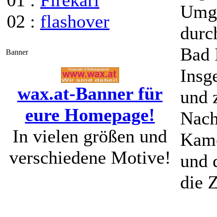
01 :
Firekarl
Umge
02 :
flashover
durc
Bad 
Banner
Insg
wax.at-Banner für
und 
eure Homepage!
Nach
In vielen größen und
Kame
verschiedene Motive!
und 
die 