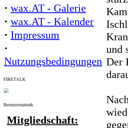
·
wax.AT - Galerie
Kame
·
wax.AT - Kalender
Isch
·
Impressum
Kran
·
und s
Nutzungsbedingungen
Der 
dara
FIRETALK
Nach
Benutzerstatistik
wied
Mitgliedschaft:
gege