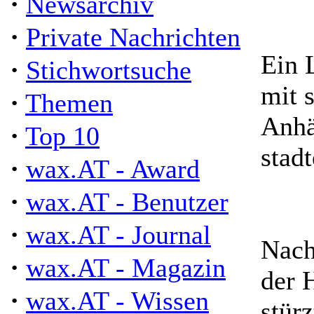
·
Newsarchiv
·
Private Nachrichten
Ein 
·
Stichwortsuche
mit 
·
Themen
Anhä
·
Top 10
stad
·
wax.AT - Award
·
wax.AT - Benutzer
·
wax.AT - Journal
Nach
·
wax.AT - Magazin
der 
·
wax.AT - Wissen
stür