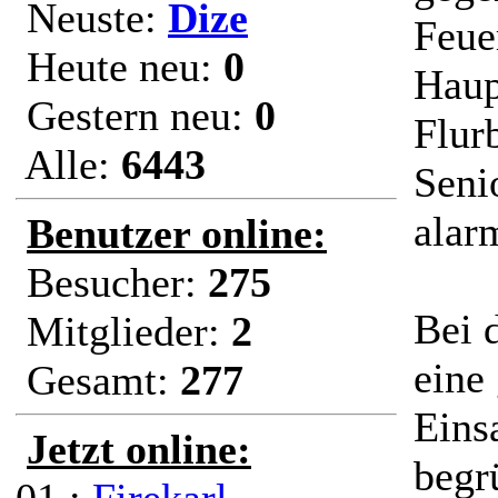
Neuste:
Dize
Feue
Heute neu:
0
Haup
Gestern neu:
0
Flur
Alle:
6443
Seni
alarm
Benutzer online:
Besucher:
275
Bei 
Mitglieder:
2
eine
Gesamt:
277
Eins
Jetzt online:
begr