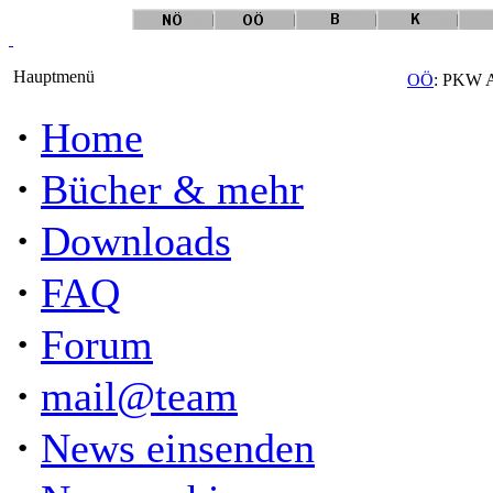
Hauptmenü
OÖ
: PKW A
·
Home
·
Bücher & mehr
·
Downloads
·
FAQ
·
Forum
·
mail@team
·
News einsenden