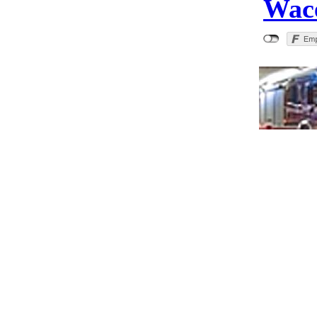
Wace
"PKW 