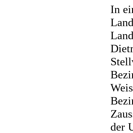
In e
Land
Land
Diet
Stel
Bezi
Weis
Bezi
Zaus
der 