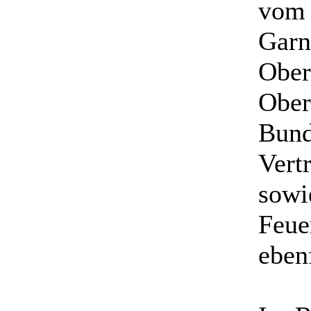
vom 
Garn
Ober
Ober
Bund
Vert
sowi
Feue
ebenf