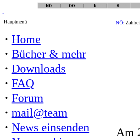
Hauptmenü
NÖ
: Zahlr
·
Home
·
Bücher & mehr
·
Downloads
·
FAQ
·
Forum
·
mail@team
·
News einsenden
Am 2