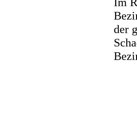
Im R
Bezi
der 
Scha
Bezi