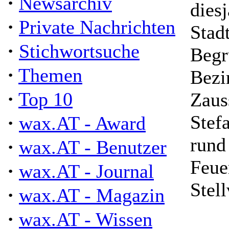
·
Newsarchiv
dies
·
Private Nachrichten
Stadt
·
Stichwortsuche
Begr
·
Themen
Bezi
·
Top 10
Zaus
·
Stef
wax.AT - Award
rund
·
wax.AT - Benutzer
Feue
·
wax.AT - Journal
Stell
·
wax.AT - Magazin
·
wax.AT - Wissen