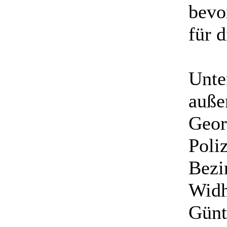
bevo
für 
Unte
auße
Geor
Poli
Bezi
Widh
Günt