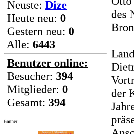
Otto
Neuste:
Dize
des 
Heute neu:
0
Bron
Gestern neu:
0
Alle:
6443
Land
Benutzer online:
Diet
Besucher:
394
Vort
Mitglieder:
0
der 
Gesamt:
394
Jahr
präs
Banner
Ansc