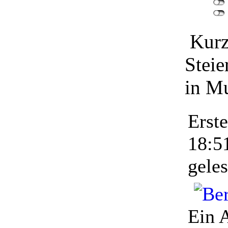
Kurz
Steie
in M
Erst
18:5
gele
Ein A