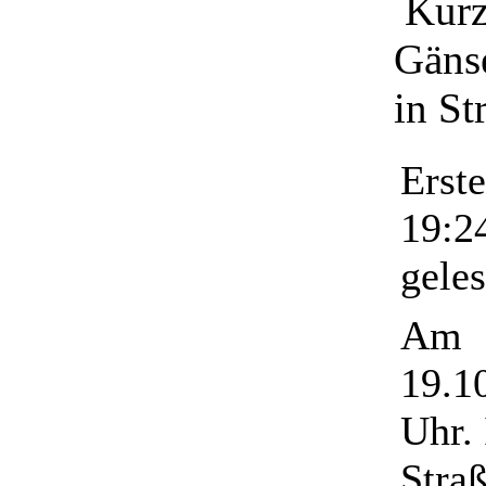
Kurz
Gäns
in St
Erst
19:2
gele
Am
19.1
Uhr. 
Stra