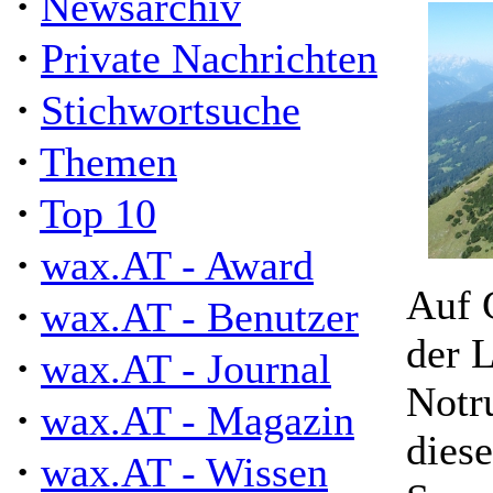
·
Newsarchiv
·
Private Nachrichten
·
Stichwortsuche
·
Themen
·
Top 10
·
wax.AT - Award
Auf 
·
wax.AT - Benutzer
der 
·
wax.AT - Journal
Notr
·
wax.AT - Magazin
dies
·
wax.AT - Wissen