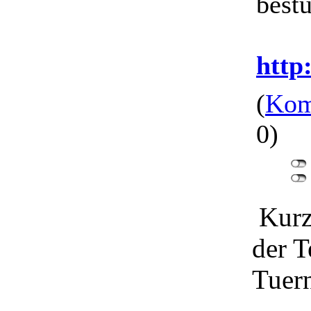
bestü
http
(
Kom
0)
Kurz
der T
Tuern