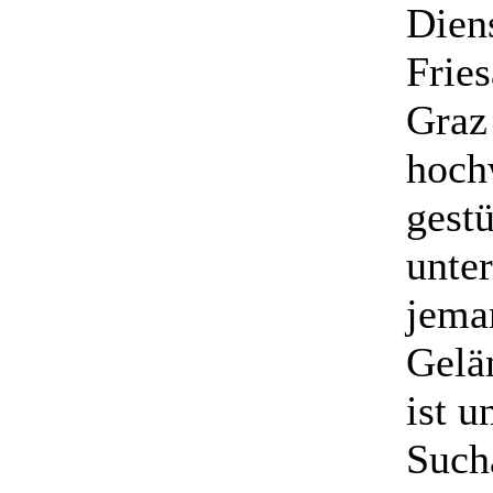
Dien
Frie
Graz 
hoch
gestü
unte
jema
Gelä
ist u
Such