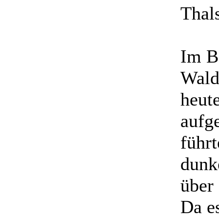
Thals
Im B
Wald
heut
aufg
führt
dunk
über 
Da e