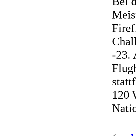
Bei 
Meis
Fire
Chal
-23.
Flug
stat
120 
Natio