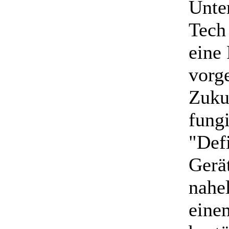
Unte
Tech
eine
vorge
Zukun
fung
"Defi
Gerä
nahel
einem