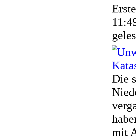
Erst
11:4
gele
Die 
Nied
verg
habe
mit 