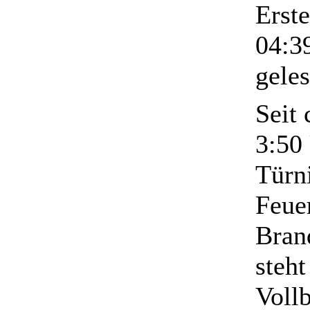
Erst
04:3
gele
Seit 
3:50
Türni
Feue
Bran
steht
Voll