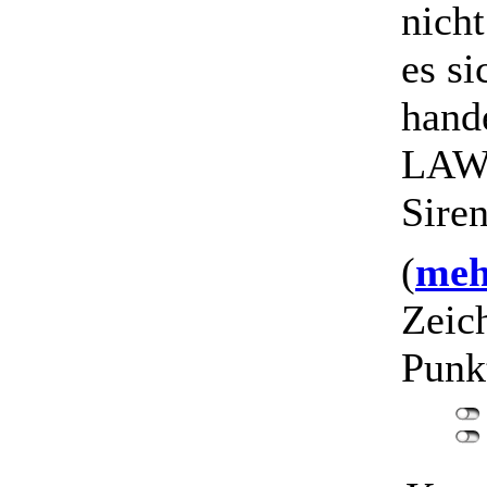
nich
es s
hand
LAW
Sire
(
mehr
Zeic
Punk