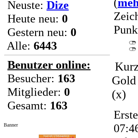
(
mehr
Neuste:
Dize
Zeic
Heute neu:
0
Punk
Gestern neu:
0
Alle:
6443
Benutzer online:
Kurz
Besucher:
163
Gold 
Mitglieder:
0
(x)
Gesamt:
163
Erst
07:4
Banner