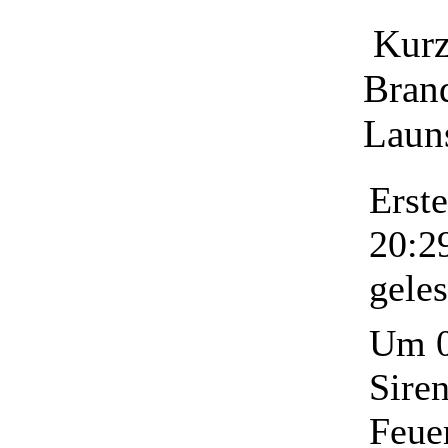
Kurz
Brand
Laun
Erst
20:2
gele
Um 0
Sire
Feue