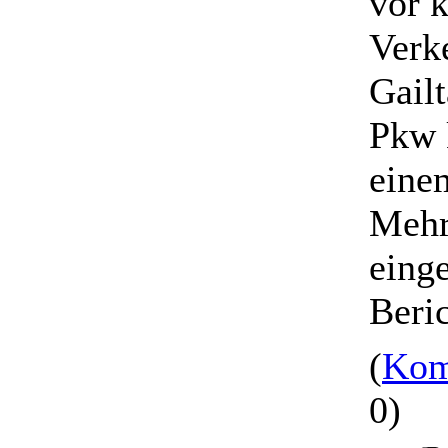
vor 
Verk
Gailt
Pkw k
eine
Mehr
eing
Beri
(
Kom
0)