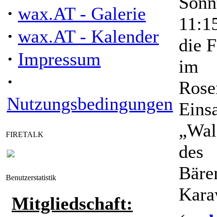
Sonn
·
wax.AT - Galerie
11:1
·
wax.AT - Kalender
die F
·
Impressum
im
·
Rosen
Nutzungsbedingungen
Eins
„Wal
FIRETALK
des
Bären
Benutzerstatistik
Kara
Mitgliedschaft: