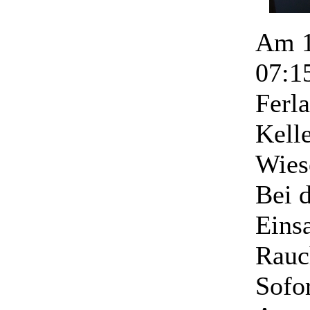
Am 1
07:1
Ferl
Kell
Wies
Bei 
Einsa
Rauc
Sofor