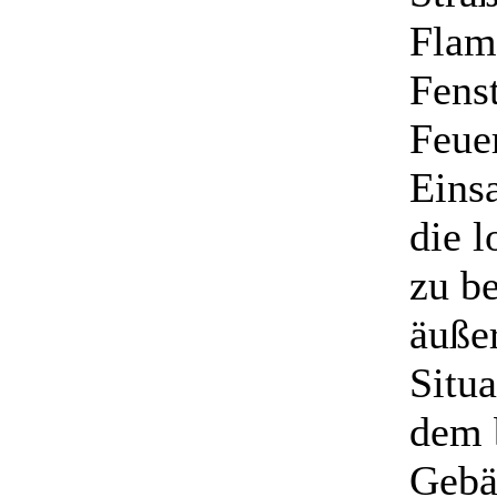
Flam
Fenst
Feue
Eins
die 
zu b
äußer
Situa
dem 
Gebä