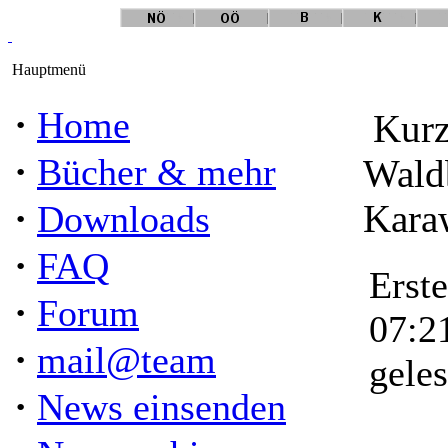
Hauptmenü
·
Home
Kurz
·
Bücher & mehr
Waldb
·
Kara
Downloads
·
FAQ
Erst
·
Forum
07:2
·
mail@team
gele
·
News einsenden