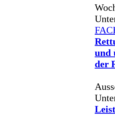
Woch
Unte
FAC
Rett
und 
der 
Auss
Unte
Leis