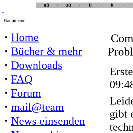
Hauptmenü
·
Home
Comu
·
Bücher & mehr
Probl
·
Downloads
Erst
·
FAQ
09:4
·
Forum
Leid
·
mail@team
gibt 
·
News einsenden
tech