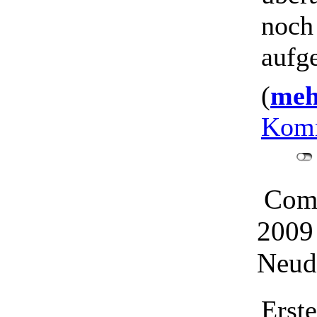
noch
aufg
(
mehr
Komm
Comu
2009
Neud
Erst