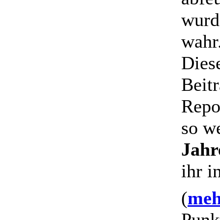
wurde
wahr.
Diese
Beitr
Repo
so w
Jahr
ihr 
(
mehr
Punk