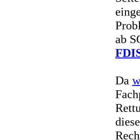
einge
Prob
ab S
FDI
Da
w
Fach
Rettu
dies
Rech