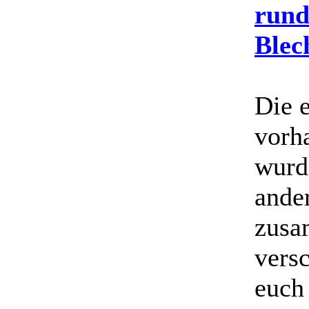
rund
Blec
Die 
vorh
wurd
ande
zusa
vers
euch