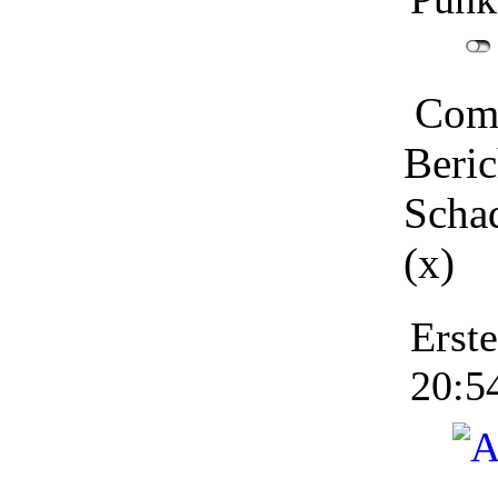
Comu
Beri
Schad
(x)
Erst
20:5