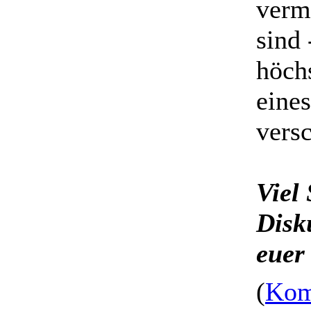
verm
sind 
höch
eine
vers
Viel
Disk
euer
(
Kom