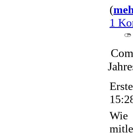
(
mehr
1 Ko
Comu
Jahre
Erst
15:2
Wie
mitle