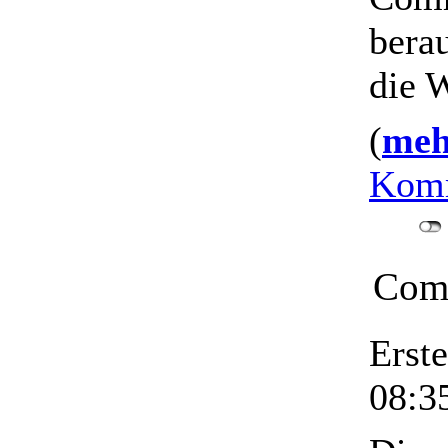
bera
die W
(
mehr
Komm
Comu
Erst
08:3