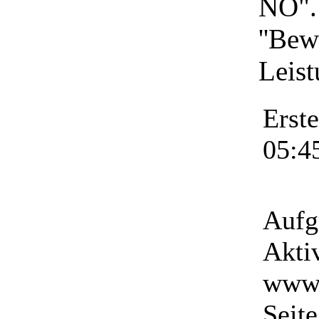
NÖ". 
''Be
Leist
Erst
05:4
Aufg
Akti
www.f
Seit