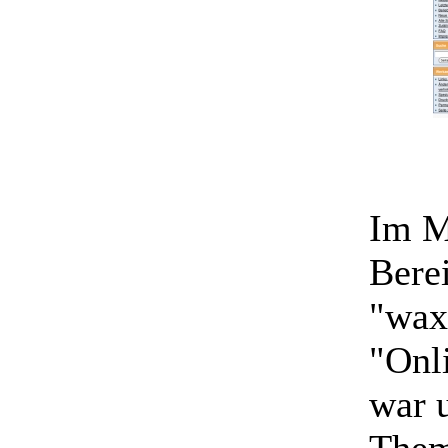
Im M
Bere
"wax.
"Onl
war u