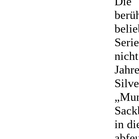
Die
berü
belie
Seri
nicht
Jahre
Silve
„Mun
Sackb
in d
abfeu