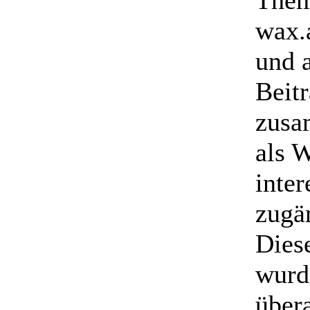
Them
wax.
und a
Beitr
zusa
als 
inter
zugä
Dies
wurd
übera