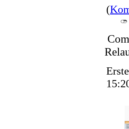
(
Kom
Comu
Relau
Erst
15:2