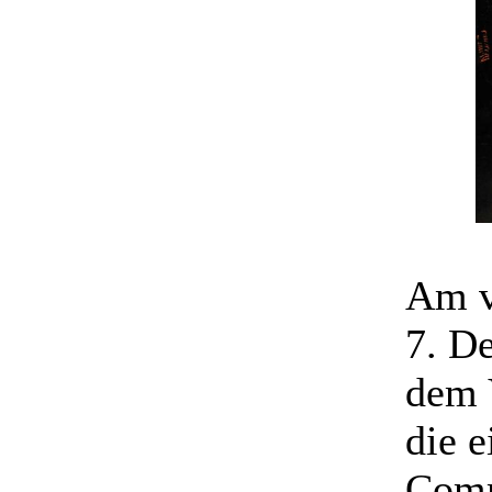
Am v
7. D
dem V
die 
Comm