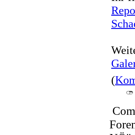
Repo
Scha
Weite
Gale
(
Kom
Comu
Fore