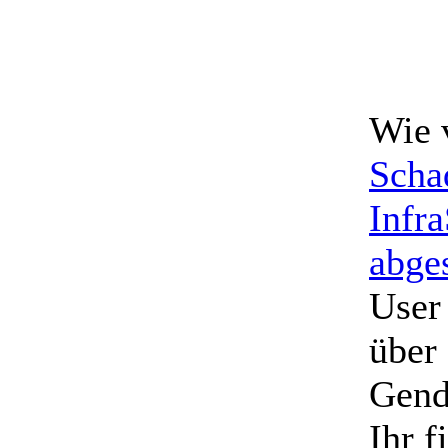
Wie 
Schad
Infr
abge
User
über 
Gend
Ihr f