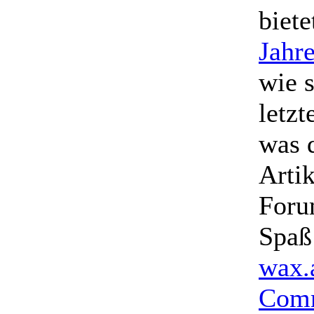
biete
Jahre
wie 
letzt
was 
Arti
Foru
Spaß
wax.
Com