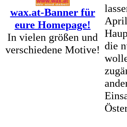
lass
wax.at-Banner für
April
eure Homepage!
Haup
In vielen größen und
die 
verschiedene Motive!
wolle
zugän
ande
Eins
Öster