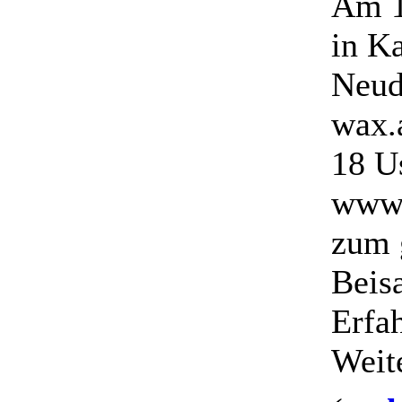
Am 1
in K
Neud
wax.
18 Us
www.
zum 
Beis
Erfa
Weit