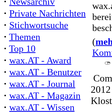
·
Newsarchiv
wax.
·
Private Nachrichten
bere
·
Stichwortsuche
besch
·
Themen
(
mehr
·
Top 10
Komm
·
wax.AT - Award
·
wax.AT - Benutzer
Com
·
wax.AT - Journal
2012 
·
wax.AT - Magazin
Klost
·
wax.AT - Wissen