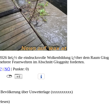
i 2026 lieï¿½ die eindrucksvolle Wolkenbildung ï¿½ber dem Raum Glogg
 mehrere Feuerwehren im Abschnitt Gloggnitz forderten.
?
|
NÖ
| Punkte: 0)
t Bevölkerung über Unwetterlage (xxxxxxxxxx)
elesen)