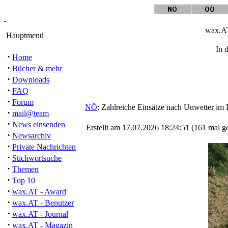
wax.AT
Hauptmenü
In 
·
Home
·
Bücher & mehr
·
Downloads
·
FAQ
·
Forum
NÖ
: Zahlreiche Einsätze nach Unwetter im
·
mail@team
·
News einsenden
Erstellt am 17.07.2026 18:24:51 (161 mal g
·
Newsarchiv
·
Private Nachrichten
·
Stichwortsuche
·
Themen
·
Top 10
·
wax.AT - Award
·
wax.AT - Benutzer
·
wax.AT - Journal
·
wax.AT - Magazin