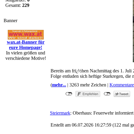
Gesamt:
229
Banner
wax.at-Banner für
eure Homepage!
In vielen größen und
verschiedene Motive!
Bereits am frï¿½hen Nachmittag des 1. Jul
Folge entluden sich heftige Starkregen, die
(
mehr...
| 3263 mehr Zeichen |
Kommentare
Steiermark
: Oberhaus: Feuerwehr informier
Erstellt am 06.07.2026 16:27:59 (122 mal g