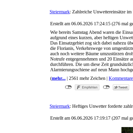
Steiermark
: Zahlreiche Unwettereinsätze im
Erstellt am 06.06.2026 17:24:15 (276 mal g
Wie bereits Samstag Abend waren die Einsa
aufgrund eines kurzen, aber heftigen Unwette
Das Einsatzgebiet zog sich dabei nahezu üb
die Florianis, Verkehrswege von umgestürzt
auch noch weitere Bäume umzustürzen drohe
Notrufe entgegennehmen und 20 Einsätze a
durchführen. Die um diese Zeit grundsätzli
Alarmierungsschiene auf neun Mann hochge
(
mehr...
| 2561 mehr Zeichen |
Kommentare
Steiermark
: Heftiges Unwetter forderte zah
Erstellt am 06.06.2026 17:19:17 (207 mal g