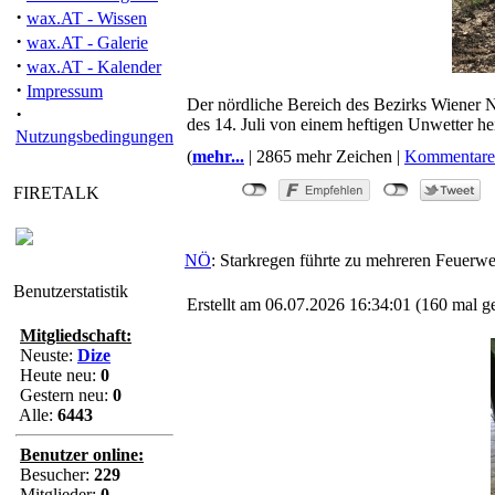
·
wax.AT - Wissen
·
wax.AT - Galerie
·
wax.AT - Kalender
·
Impressum
Der nördliche Bereich des Bezirks Wiener
·
des 14. Juli von einem heftigen Unwetter h
Nutzungsbedingungen
(
mehr...
| 2865 mehr Zeichen |
Kommentare
FIRETALK
NÖ
: Starkregen führte zu mehreren Feuerw
Benutzerstatistik
Erstellt am 06.07.2026 16:34:01 (160 mal g
Mitgliedschaft:
Neuste:
Dize
Heute neu:
0
Gestern neu:
0
Alle:
6443
Benutzer online:
Besucher:
229
Mitglieder:
0