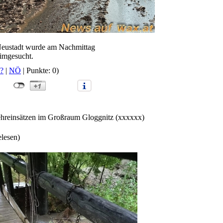
 Neustadt wurde am Nachmittag
eimgesucht.
?
|
NÖ
| Punkte: 0)
ehreinsätzen im Großraum Gloggnitz (xxxxxx)
elesen)