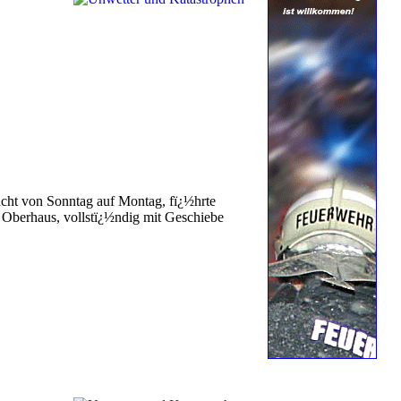
acht von Sonntag auf Montag, fï¿½hrte
 Oberhaus, vollstï¿½ndig mit Geschiebe