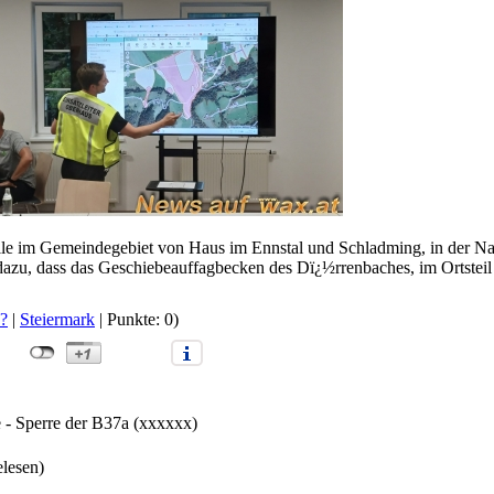
elle im Gemeindegebiet von Haus im Ennstal und Schladming, in der N
zu, dass das Geschiebeauffagbecken des Dï¿½rrenbaches, im Ortsteil
?
|
Steiermark
| Punkte: 0)
 - Sperre der B37a (xxxxxx)
elesen)