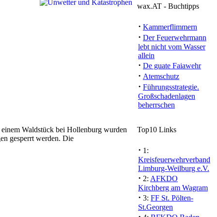
wax.AT - Buchtipps
·
Kammerflimmern
·
Der Feuerwehrmann
lebt nicht vom Wasser
allein
·
De guate Faiawehr
·
Atemschutz
·
Führungsstrategie.
Großschadenlagen
beherrschen
n einem Waldstück bei Hollenburg wurden
Top10 Links
en gesperrt werden. Die
·
1:
Kreisfeuerwehrverband
Limburg-Weilburg e.V.
·
2:
AFKDO
Kirchberg am Wagram
·
3:
FF St. Pölten-
St.Georgen
·