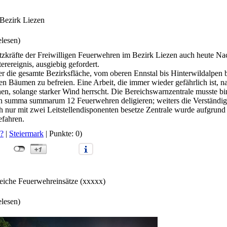
 Bezirk Liezen
elesen)
tzkräfte der Freiwilligen Feuerwehren im Bezirk Liezen auch heute Na
rereignis, ausgiebig gefordert.
er die gesamte Bezirksfläche, vom oberen Ennstal bis Hinterwildalpen
en Bäumen zu befreien. Eine Arbeit, die immer wieder gefährlich ist, 
n, solange starker Wind herrscht. Die Bereichswarnzentrale musste b
n summa summarum 12 Feuerwehren deligieren; weiters die Verständig
ch nur mit zwei Leitstellendisponenten besetze Zentrale wurde aufgrun
fahren.
?
|
Steiermark
| Punkte: 0)
lreiche Feuerwehreinsätze (xxxxx)
elesen)