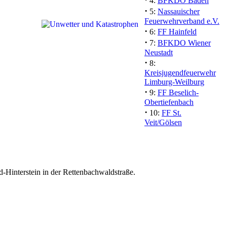
4:
BFKDO Baden
·
5:
Nassauischer
Feuerwehrverband e.V.
·
6:
FF Hainfeld
·
7:
BFKDO Wiener
Neustadt
·
8:
Kreisjugendfeuerwehr
Limburg-Weilburg
·
9:
FF Beselich-
Obertiefenbach
·
10:
FF St.
Veit/Gölsen
-Hinterstein in der Rettenbachwaldstraße.