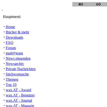
Hauptmenü
·
Home
·
Bücher & mehr
·
Downloads
·
FAQ
·
Forum
·
mail@team
·
News einsenden
·
Newsarchiv
·
Private Nachrichten
·
Stichwortsuche
·
Themen
·
Top 10
·
wax.AT - Award
·
wax.AT - Benutzer
·
wax.AT - Journal
·
wax.AT - Magazin