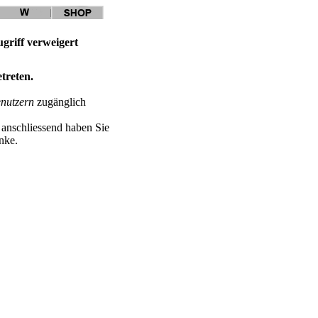
griff verweigert
etreten.
enutzern
zugänglich
, anschliessend haben Sie
nke.