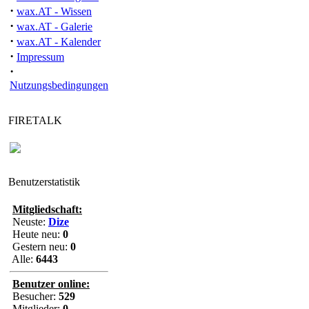
·
wax.AT - Wissen
·
wax.AT - Galerie
·
wax.AT - Kalender
·
Impressum
·
Nutzungsbedingungen
FIRETALK
Benutzerstatistik
Mitgliedschaft:
Neuste:
Dize
Heute neu:
0
Gestern neu:
0
Alle:
6443
Benutzer online:
Besucher:
529
Mitglieder:
0