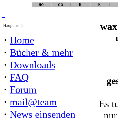
wax
Hauptmenü
·
Home
·
Bücher & mehr
·
Downloads
·
FAQ
ge
·
Forum
·
mail@team
Es t
·
News einsenden
nur