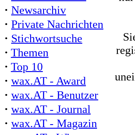
·
Newsarchiv
·
Private Nachrichten
Si
·
Stichwortsuche
regi
·
Themen
·
Top 10
unei
·
wax.AT - Award
·
wax.AT - Benutzer
·
wax.AT - Journal
·
wax.AT - Magazin