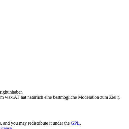
ightinhaber.
 um wax.AT hat natürlich eine bestmögliche Moderation zum Ziel!).
and you may redistribute it under the
GPL
.
license
.