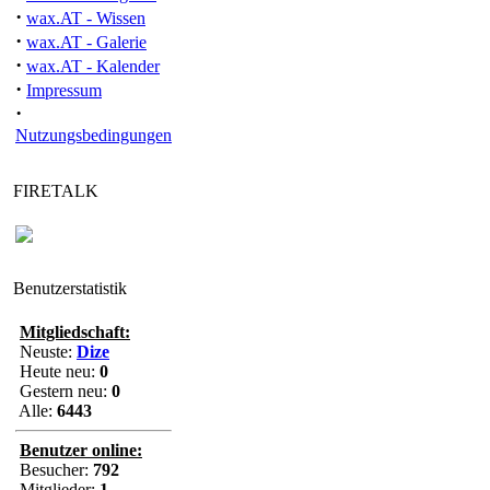
·
wax.AT - Wissen
·
wax.AT - Galerie
·
wax.AT - Kalender
·
Impressum
·
Nutzungsbedingungen
FIRETALK
Benutzerstatistik
Mitgliedschaft:
Neuste:
Dize
Heute neu:
0
Gestern neu:
0
Alle:
6443
Benutzer online:
Besucher:
792
Mitglieder:
1