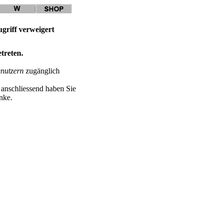
griff verweigert
etreten.
enutzern
zugänglich
, anschliessend haben Sie
nke.