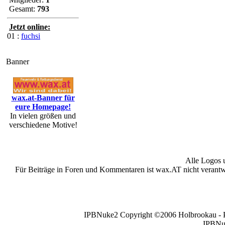
Gesamt:
793
Jetzt online:
01 :
fuchsi
Banner
wax.at-Banner für
eure Homepage!
In vielen größen und
verschiedene Motive!
Alle Logos 
Für Beiträge in Foren und Kommentaren ist wax.AT nicht verantwor
IPBNuke2 Copyright ©2006 Holbrookau - PHP
IPBNuk