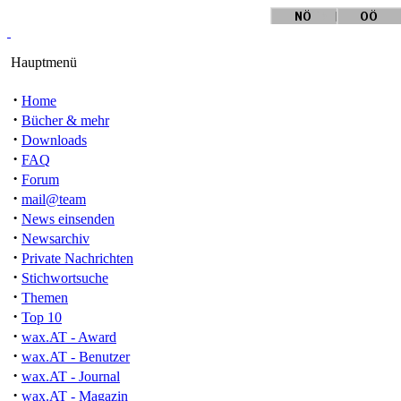
Hauptmenü
·
Home
·
Bücher & mehr
·
Downloads
·
FAQ
·
Forum
·
mail@team
·
News einsenden
·
Newsarchiv
·
Private Nachrichten
·
Stichwortsuche
·
Themen
·
Top 10
·
wax.AT - Award
·
wax.AT - Benutzer
·
wax.AT - Journal
·
wax.AT - Magazin