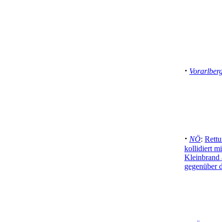
·
Vorarlber
·
NÖ
:
Rettu
kollidiert 
Kleinbrand 
gegenüber 