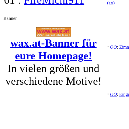
01 :
FireMichl911
(xx)
Banner
wax.at-Banner für
·
OÖ
:
Zimm
eure Homepage!
In vielen größen und
verschiedene Motive!
·
OÖ
:
Eing