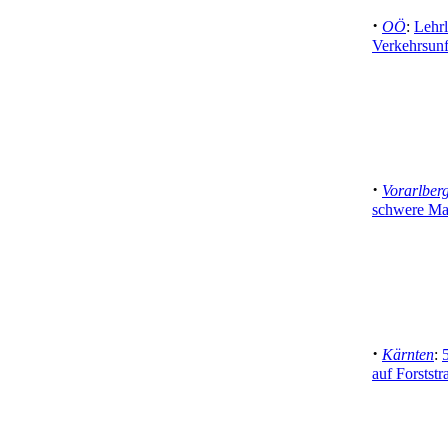
·
OÖ
:
Lehrl
Verkehrsunf
·
Vorarlber
schwere Ma
·
Kärnten
:
auf Forststr