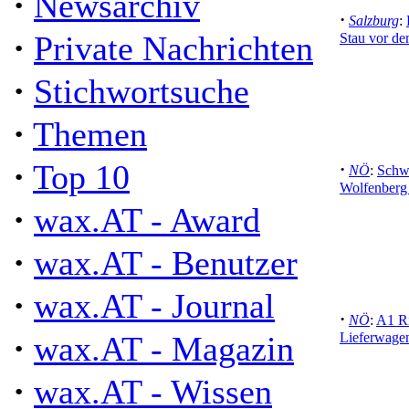
·
Newsarchiv
·
Salzburg
:
·
Private Nachrichten
Stau vor de
·
Stichwortsuche
·
Themen
·
Top 10
·
NÖ
:
Schwe
Wolfenberg 
·
wax.AT - Award
·
wax.AT - Benutzer
·
wax.AT - Journal
·
NÖ
:
A1 R
·
wax.AT - Magazin
Lieferwagen
·
wax.AT - Wissen