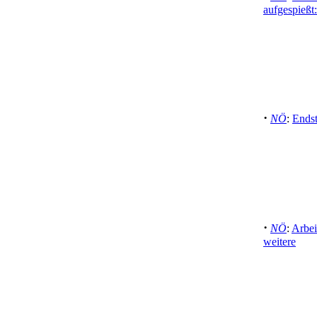
aufgespießt:
·
NÖ
:
Endst
·
NÖ
:
Arbei
weitere