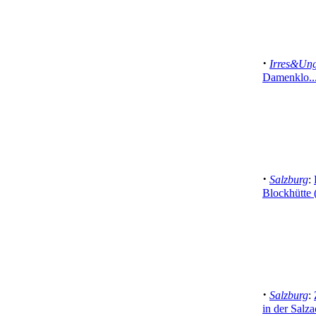
·
Irres&Ung
Damenklo..
·
Salzburg
:
Blockhütte 
·
Salzburg
:
in der Salz