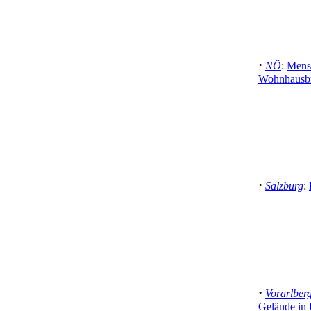
·
NÖ
:
Mensc
Wohnhausbr
·
Salzburg
:
·
Vorarlber
Gelände in 