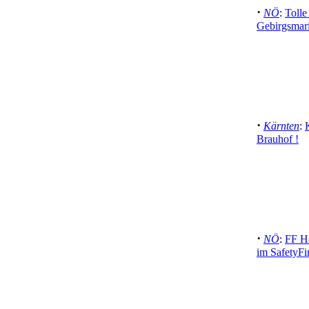
·
NÖ
:
Tolle
Gebirgsmari
·
Kärnten
:
Brauhof !
·
NÖ
:
FF Ho
im SafetyFi