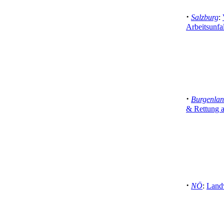
·
Salzburg
:
Arbeitsunfa
·
Burgenla
& Rettung a
·
NÖ
:
Landw