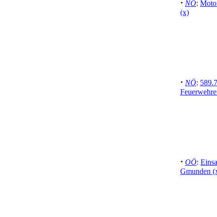
·
NÖ
:
Moto
(x)
·
NÖ
:
589.7
Feuerwehren
·
OÖ
:
Einsa
Gmunden (