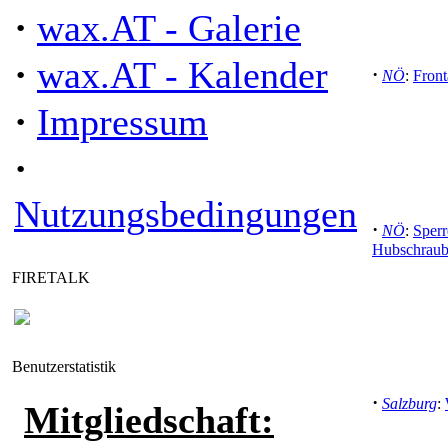
·
wax.AT - Galerie
·
wax.AT - Kalender
·
NÖ
:
Front
·
Impressum
·
Nutzungsbedingungen
·
NÖ
:
Sperr
Hubschraub
FIRETALK
Benutzerstatistik
·
Salzburg
:
Mitgliedschaft: