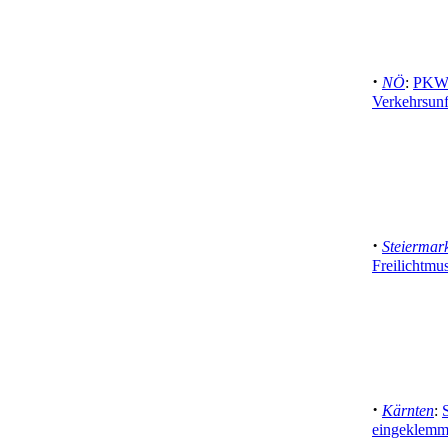
·
NÖ
:
PKW 
Verkehrsunf
·
Steiermar
Freilichtmu
·
Kärnten
:
eingeklemmt