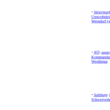
·
Steiermar
Umweltgleis
Werndorf (x
·
NÖ
:
unser
Kommandants
Werdinigg
·
Salzburg
:
Schwerverle