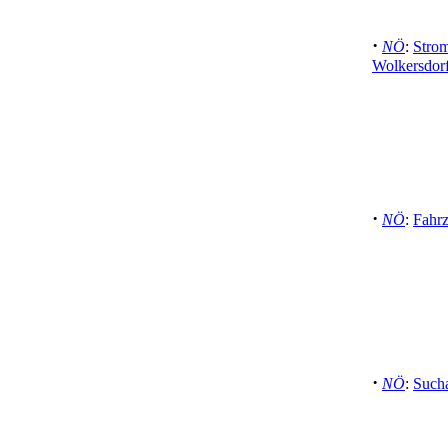
·
NÖ
:
Stro
Wolkersdor
·
NÖ
:
Fahrz
·
NÖ
:
Sucha