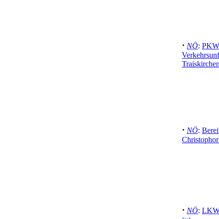
·
NÖ
:
PKW 
Verkehrsunfa
Traiskirchen
·
NÖ
:
Berei
Christophor
·
NÖ
:
LKW 