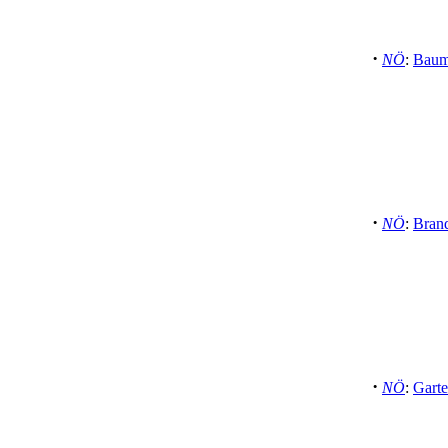
·
NÖ
:
Baum 
·
NÖ
:
Brand
·
NÖ
:
Garte