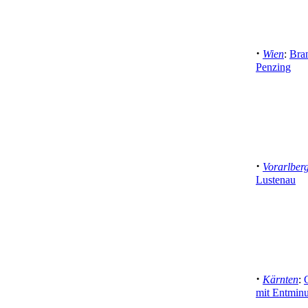
·
Wien
:
Bran
Penzing
·
Vorarlber
Lustenau
·
Kärnten
:
mit Entminu