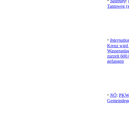
·
Salzburg
:
Tamsweg (x
·
Internatio
Kreuz wird 
Wasseranlag
zurzeit 60
gefangen
·
NÖ
:
PKW-
Gemeindege