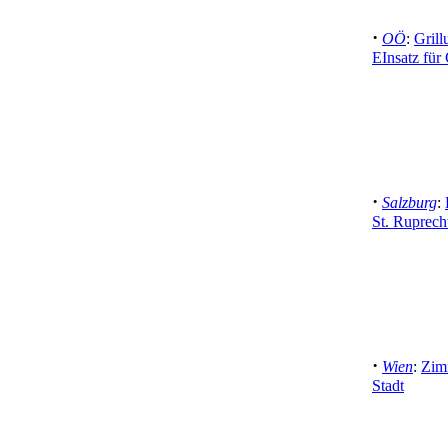
·
OÖ
:
Grill
EInsatz für
·
Salzburg
:
St. Ruprech
·
Wien
:
Zim
Stadt