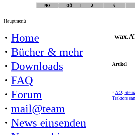
Hauptmenü
·
Home
wax.AT
·
Bücher & mehr
·
Downloads
Artikel
·
FAQ
·
Forum
·
NÖ
:
Stein
Traktors sa
·
mail@team
·
News einsenden