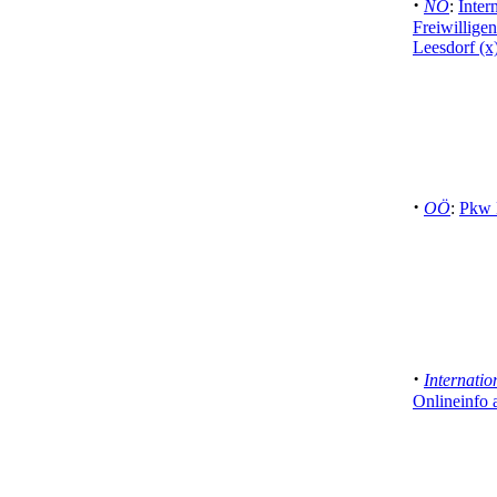
·
NÖ
:
Inter
Freiwillige
Leesdorf (x
·
OÖ
:
Pkw 
·
Internatio
Onlineinfo 