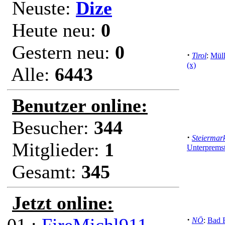
Neuste:
Dize
Heute neu:
0
Gestern neu:
0
·
Tirol
:
Müll
(x)
Alle:
6443
Benutzer online:
Besucher:
344
·
Steiermar
Mitglieder:
1
Unterpremst
Gesamt:
345
Jetzt online:
·
NÖ
:
Bad 