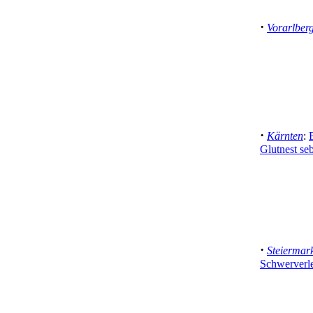
·
Vorarlber
·
Kärnten
:
Glutnest seb
·
Steiermar
Schwerverle