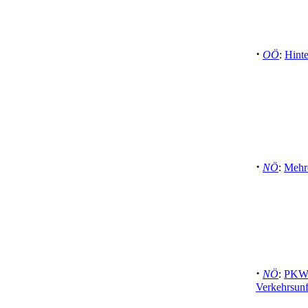
·
OÖ
:
Hinte
·
NÖ
:
Mehre
·
NÖ
:
PKW 
Verkehrsunf