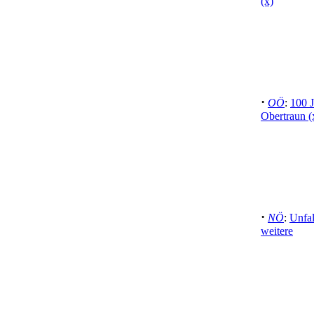
(x)
·
OÖ
:
100 J
Obertraun (
·
NÖ
:
Unfal
weitere