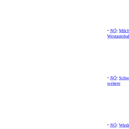
·
NÖ
:
Milch
Westautobah
·
NÖ
:
Schwe
weitere
·
NÖ
:
Wied