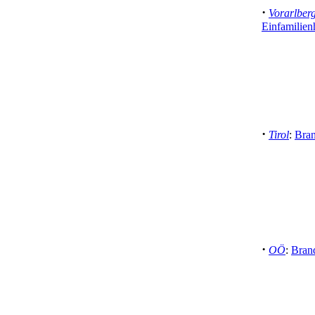
·
Vorarlber
Einfamilien
·
Tirol
:
Bran
·
OÖ
:
Bran