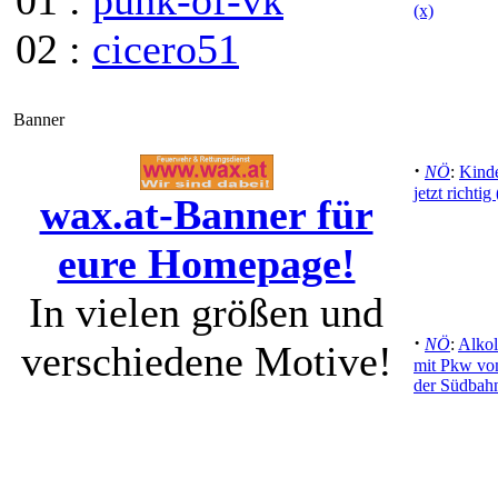
01 :
punk-of-vk
(x)
02 :
cicero51
Banner
·
NÖ
:
Kinde
jetzt richtig 
wax.at-Banner für
eure Homepage!
In vielen größen und
·
NÖ
:
Alkol
verschiedene Motive!
mit Pkw vom
der Südbah