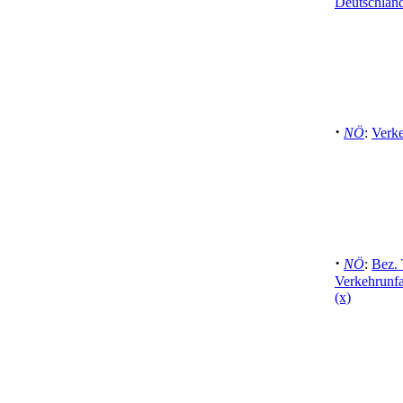
Deutschlan
·
NÖ
:
Verke
·
NÖ
:
Bez. 
Verkehrunfal
(x)