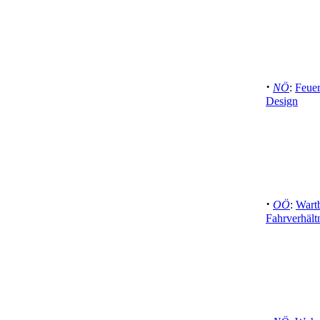
·
NÖ
:
Feue
Design
·
OÖ
:
Wartb
Fahrverhältn