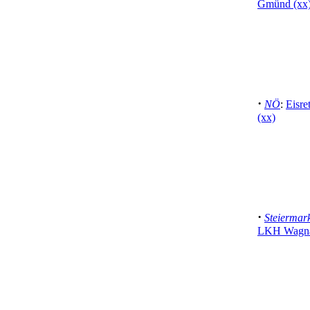
Gmünd (xx
·
NÖ
:
Eisre
(xx)
·
Steiermar
LKH Wagna