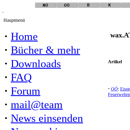
Hauptmenü
·
Home
wax.AT
·
Bücher & mehr
·
Downloads
Artikel
·
FAQ
·
Forum
·
OÖ
:
Eisst
Feuerwehrpf
·
mail@team
·
News einsenden