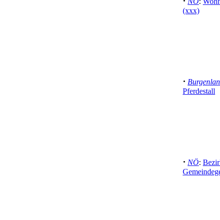
·
NÖ
:
Wohnu
(xxx)
·
Burgenla
Pferdestall
·
NÖ
:
Bezir
Gemeindege