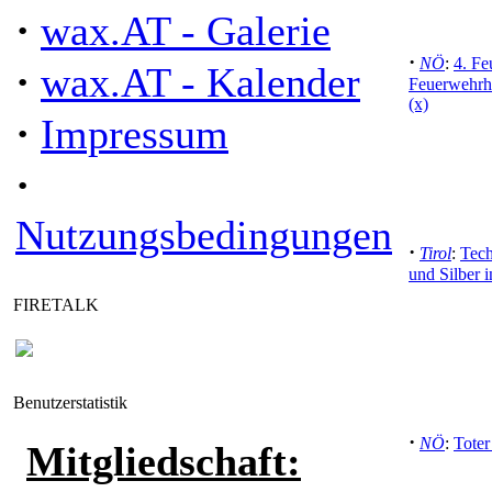
·
wax.AT - Galerie
·
NÖ
:
4. Fe
·
wax.AT - Kalender
Feuerwehrha
(x)
·
Impressum
·
Nutzungsbedingungen
·
Tirol
:
Tech
und Silber 
FIRETALK
Benutzerstatistik
·
NÖ
:
Toter
Mitgliedschaft: