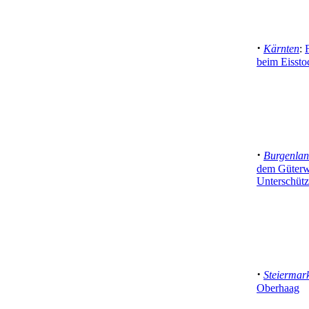
·
Kärnten
:
beim Eissto
·
Burgenla
dem Güterw
Unterschütz
·
Steiermar
Oberhaag