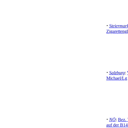
·
Steiermar
Zigaretteng
·
Salzburg
:
Michael/Lg
·
NÖ
:
Bez. 
auf der B14