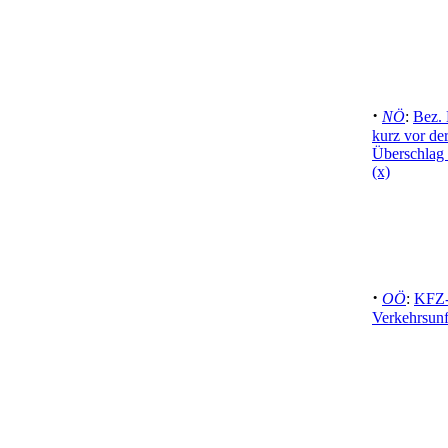
·
NÖ
:
Bez. 
kurz vor de
Überschlag 
(x)
·
OÖ
:
KFZ-
Verkehrsunfa