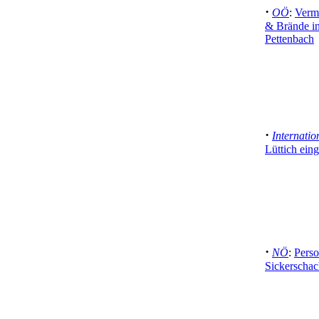
·
OÖ
:
Vermu
& Brände i
Pettenbach
·
Internatio
Lüttich eing
·
NÖ
:
Perso
Sickerschac