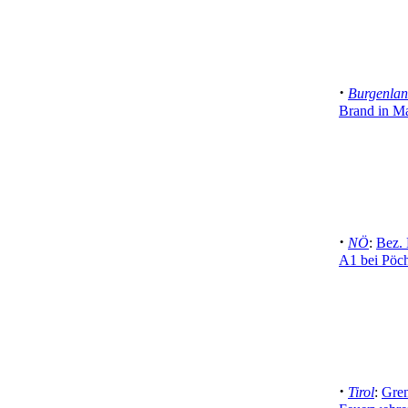
·
Burgenla
Brand in Ma
·
NÖ
:
Bez. 
A1 bei Pöch
·
Tirol
:
Gren