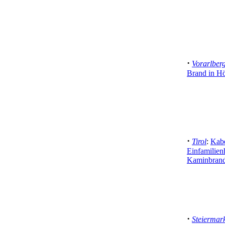
·
Vorarlber
Brand in H
·
Tirol
:
Kabe
Einfamilien
Kaminbrand
·
Steiermar