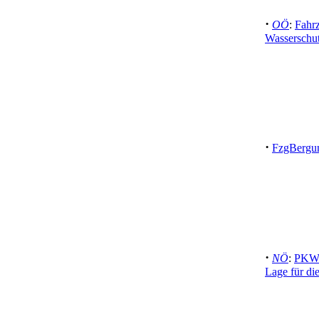
·
OÖ
:
Fahr
Wasserschut
·
FzgBergun
·
NÖ
:
PKW-
Lage für di