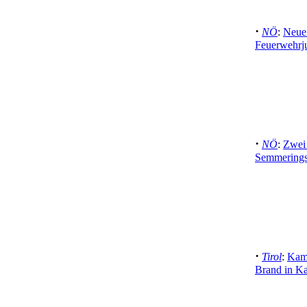
·
NÖ
:
Neue 
Feuerwehrju
·
NÖ
:
Zwei 
Semmeringsc
·
Tirol
:
Kami
Brand in K