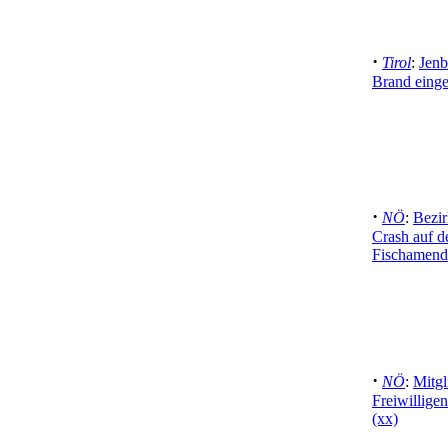
·
Tirol
:
Jenb
Brand einge
·
NÖ
:
Bezi
Crash auf d
Fischamend
·
NÖ
:
Mitgl
Freiwillige
(xx)