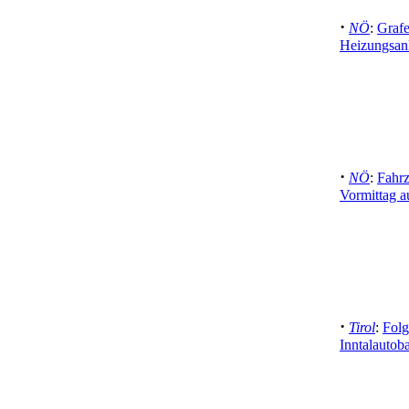
·
NÖ
:
Grafe
Heizungsanl
·
NÖ
:
Fahr
Vormittag a
·
Tirol
:
Folg
Inntalautob