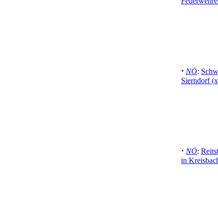
Feuerwehrei
·
NÖ
:
Schwe
Sierndorf (x
·
NÖ
:
Reits
in Kreisbac