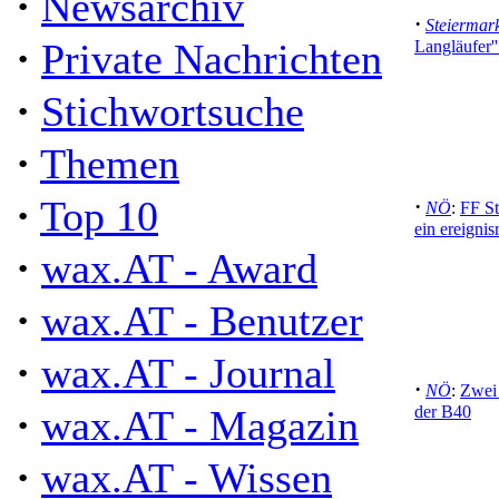
·
Newsarchiv
·
Steiermar
·
Private Nachrichten
Langläufer''
·
Stichwortsuche
·
Themen
·
Top 10
·
NÖ
:
FF St
ein ereignis
·
wax.AT - Award
·
wax.AT - Benutzer
·
wax.AT - Journal
·
NÖ
:
Zwei 
·
wax.AT - Magazin
der B40
·
wax.AT - Wissen