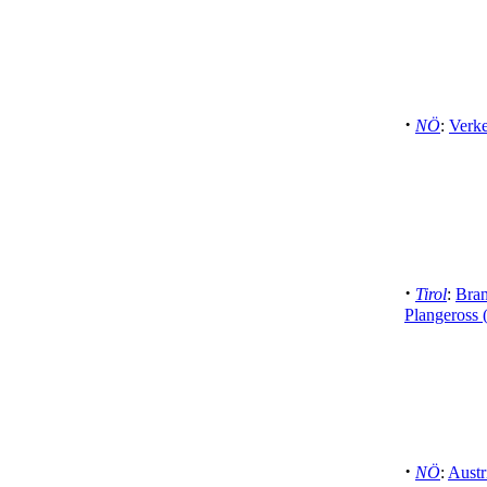
·
NÖ
:
Verke
·
Tirol
:
Bran
Plangeross 
·
NÖ
:
Austr