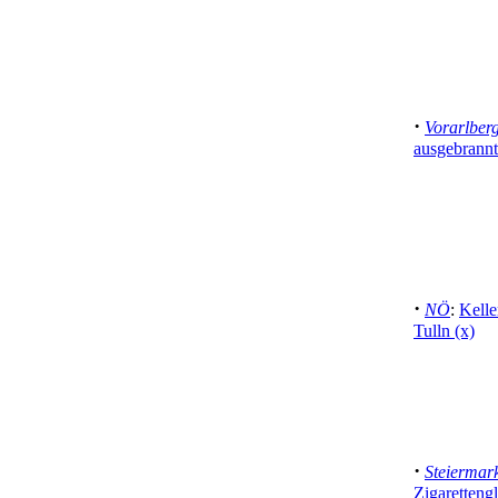
·
Vorarlber
ausgebrannt
·
NÖ
:
Kelle
Tulln (x)
·
Steiermar
Zigarettengl