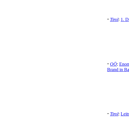
·
Tirol
:
1. D
·
OÖ
:
Enor
Brand in Ba
·
Tirol
:
Leit