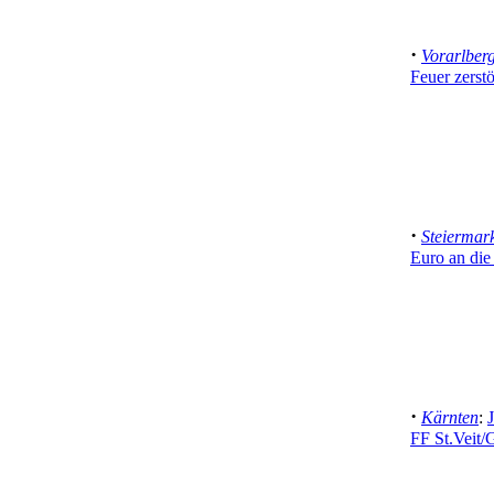
·
Vorarlber
Feuer zerstö
·
Steiermar
Euro an die
·
Kärnten
:
FF St.Veit/