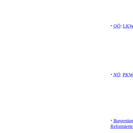
·
OÖ
:
LKW-
·
NÖ
:
PKW-
·
Burgenla
Reformierte