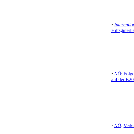
·
Internatio
Hilfsgüterli
·
NÖ
:
Folge
auf der B20
·
NÖ
:
Verke