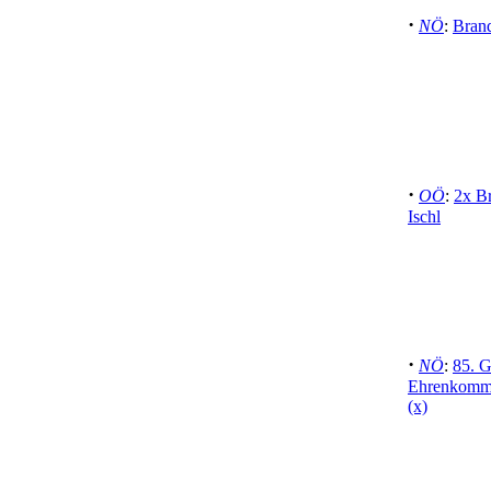
·
NÖ
:
Brand
·
OÖ
:
2x B
Ischl
·
NÖ
:
85. G
Ehrenkomma
(x)