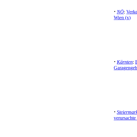
·
NÖ
:
Verke
Wien (x)
·
Kärnten
:
Garagenge
·
Steiermar
verursacht