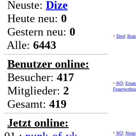
Neuste:
Dize
Heute neu:
0
Gestern neu:
0
·
Tirol
:
Brän
Alle:
6443
Benutzer online:
Besucher:
417
·
NÖ
:
Eisst
Mitglieder:
2
Feuerwehrab
Gesamt:
419
Jetzt online:
·
NÖ
:
Neue 