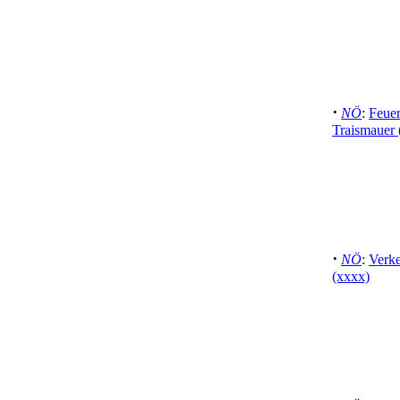
·
NÖ
:
Feuer
Traismauer 
·
NÖ
:
Verke
(xxxx)