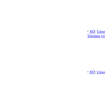
·
NÖ
:
Unwet
Triesting (
·
NÖ
:
Unwet