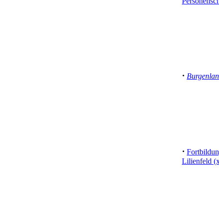
Personensc
·
Burgenla
·
Fortbildu
Lilienfeld (