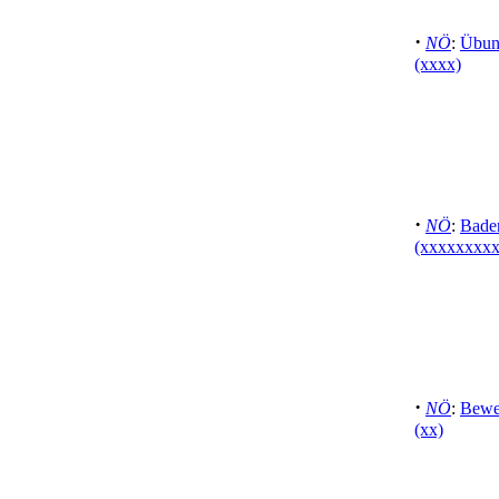
·
NÖ
:
Übun
(xxxx)
·
NÖ
:
Baden
(xxxxxxxxx
·
NÖ
:
Bewe
(xx)