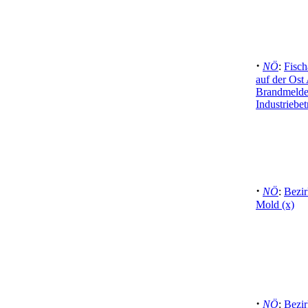
·
NÖ
:
Fisch
auf der Ost
Brandmelde
Industriebet
·
NÖ
:
Bezir
Mold (x)
·
NÖ
:
Bezir