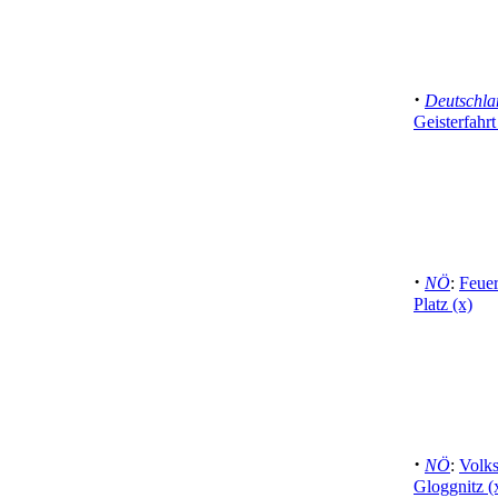
·
Deutschla
Geisterfahr
·
NÖ
:
Feuer
Platz (x)
·
NÖ
:
Volks
Gloggnitz (