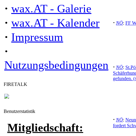
·
wax.AT - Galerie
·
wax.AT - Kalender
·
NÖ
:
FF W
·
Impressum
·
Nutzungsbedingungen
·
NÖ
:
St.Pö
Schäferhun
gefunden. (
FIRETALK
Benutzerstatistik
·
NÖ
:
Neunk
Mitgliedschaft:
fordert Sch