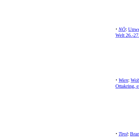
·
NÖ
:
Unwet
Welt 26.-27
·
Wien
:
Woh
Ottakring, e
·
Tirol
:
Bran