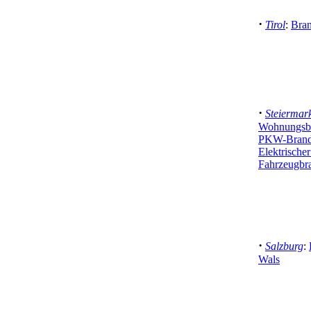
·
Tirol
:
Bran
·
Steiermar
Wohnungsbr
PKW-Brand 
Elektrische
Fahrzeugbr
·
Salzburg
:
Wals