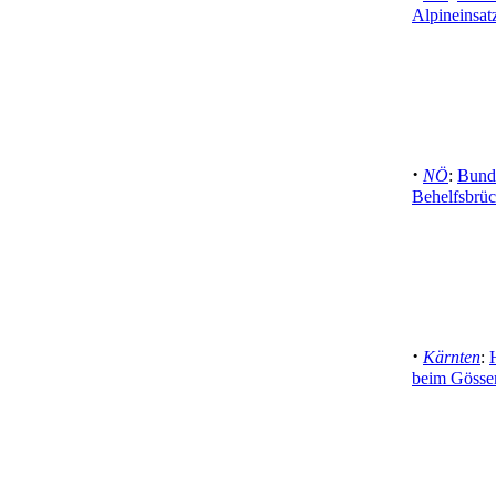
Alpineinsatz
·
NÖ
:
Bunde
Behelfsbrüc
·
Kärnten
:
beim Gösse