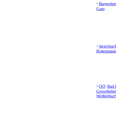
·
Burgenla
Gaas
·
Steiermar
Rottenman
·
OÖ
:
Bad I
Gewerbebet
Weißenbach