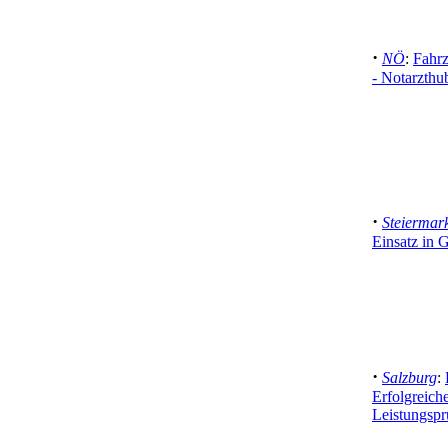
·
NÖ
:
Fahrz
- Notarzthu
·
Steiermar
Einsatz in 
·
Salzburg
:
Erfolgreich
Leistungsp