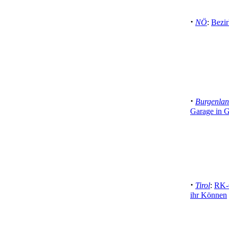
·
NÖ
:
Bezi
·
Burgenla
Garage in 
·
Tirol
:
RK-G
ihr Können