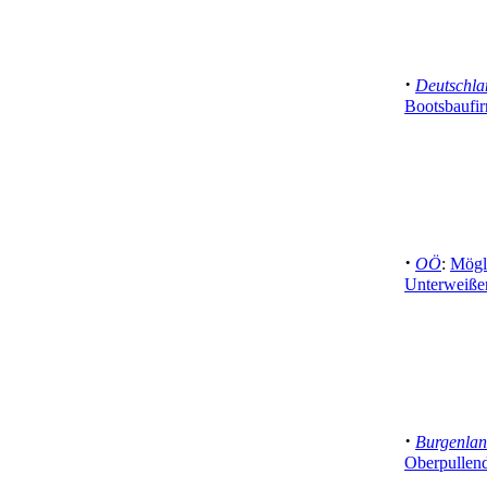
·
Deutschla
Bootsbaufi
·
OÖ
:
Mögli
Unterweiße
·
Burgenla
Oberpullend