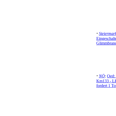
·
Steiermar
Eingeschalt
Glimmbran
·
NÖ
:
Oed: 
Km133 - LK
fordert 1 To