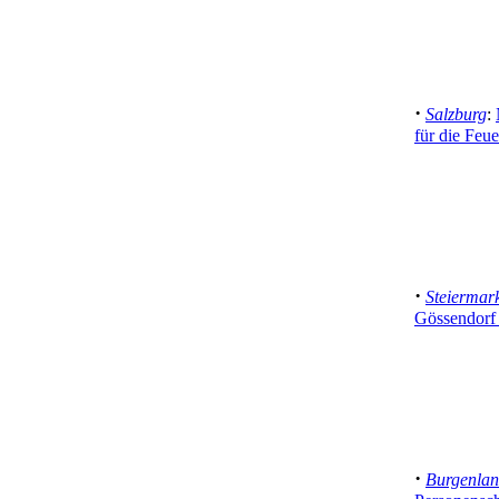
·
Salzburg
:
für die Feu
·
Steiermar
Gössendorf 
·
Burgenla