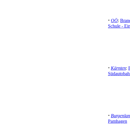
·
OÖ
:
Brand
Schule - Ein
·
Kärnten
:
Südautobahn
·
Burgenla
Pamhagen