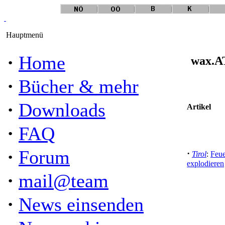
Hauptmenü
·
Home
wax.AT
·
Bücher & mehr
·
Downloads
Artikel
·
FAQ
·
Forum
·
Tirol
:
Feue
explodieren
·
mail@team
·
News einsenden