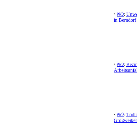
·
NÖ
:
Unwet
in Berndorf
·
NÖ
:
Bezir
Arbeitsunfal
·
NÖ
:
Tödli
Großweiker