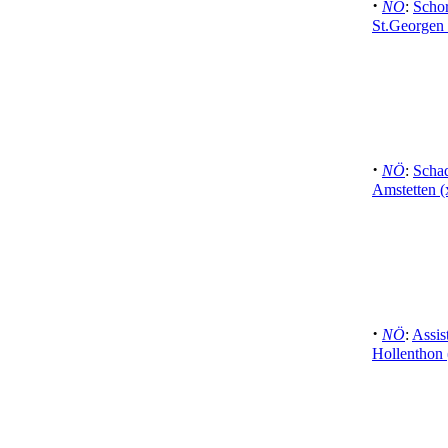
·
NÖ
:
Schor
St.Georgen
·
NÖ
:
Schad
Amstetten (
·
NÖ
:
Assis
Hollenthon