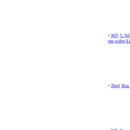
·
NÖ
:
5. NÖ
ein voller E
·
Tirol
:
Bus 