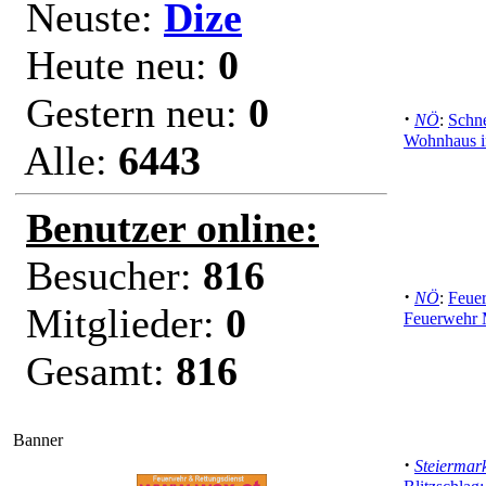
Neuste:
Dize
Heute neu:
0
Gestern neu:
0
·
NÖ
:
Schne
Wohnhaus i
Alle:
6443
Benutzer online:
Besucher:
816
·
NÖ
:
Feuer
Mitglieder:
0
Feuerwehr 
Gesamt:
816
Banner
·
Steiermar