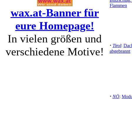
Blitzschlag
Flammen
wax.at-Banner für
eure Homepage!
In vielen größen und
·
Tirol
:
Dach
verschiedene Motive!
abgebrannt
·
NÖ
:
Modul