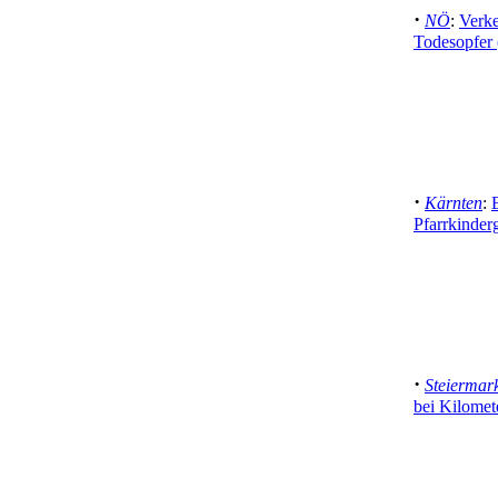
·
NÖ
:
Verke
Todesopfer 
·
Kärnten
:
Pfarrkinder
·
Steiermar
bei Kilomet