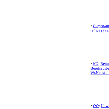
·
Burgenla
erfasst (xxx
·
NÖ
:
Rettu
Berufsausb
Wr.Neustadt
·
OÖ
:
Unwet