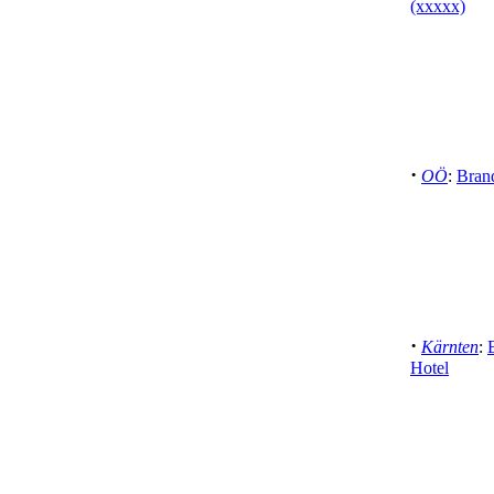
(xxxxx)
·
OÖ
:
Brand
·
Kärnten
:
Hotel