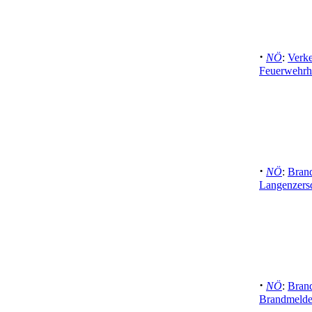
·
NÖ
:
Verke
Feuerwehrh
·
NÖ
:
Brand
Langenzersd
·
NÖ
:
Bran
Brandmelde