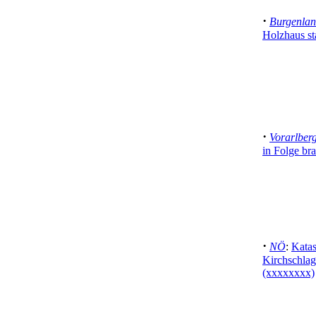
·
Burgenla
Holzhaus s
·
Vorarlber
in Folge br
·
NÖ
:
Katas
Kirchschlag
(xxxxxxxx)