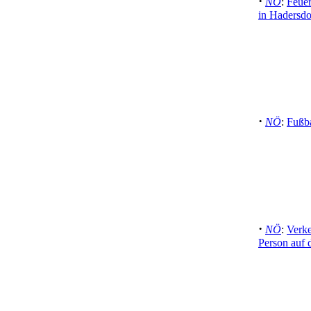
·
NÖ
:
Feue
in Hadersdo
·
NÖ
:
Fußba
·
NÖ
:
Verke
Person auf 