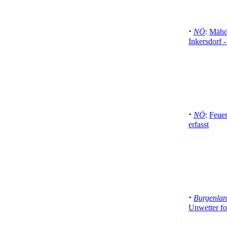
·
NÖ
:
Mähd
Inkersdorf 
·
NÖ
:
Feue
erfasst
·
Burgenla
Unwetter fo