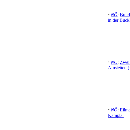
·
NÖ
:
Bunde
in der Buck
·
NÖ
:
Zwei 
Amstetten (
·
NÖ
:
Eilm
Kamptal