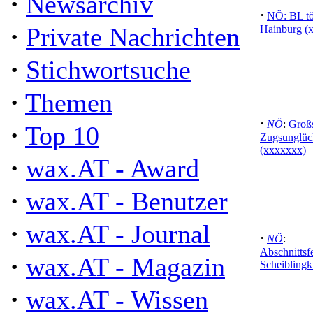
·
Newsarchiv
·
NÖ: BL tö
·
Private Nachrichten
Hainburg (
·
Stichwortsuche
·
Themen
·
NÖ
:
Groß
·
Top 10
Zugsunglüc
(xxxxxxx)
·
wax.AT - Award
·
wax.AT - Benutzer
·
wax.AT - Journal
·
NÖ
:
Abschnittsf
·
wax.AT - Magazin
Scheiblingk
·
wax.AT - Wissen