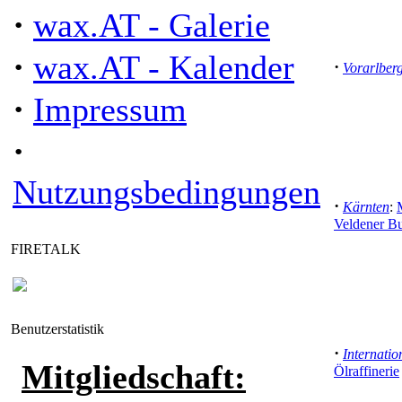
·
wax.AT - Galerie
·
wax.AT - Kalender
·
Vorarlber
·
Impressum
·
Nutzungsbedingungen
·
Kärnten
:
Veldener B
FIRETALK
Benutzerstatistik
·
Internatio
Mitgliedschaft:
Ölraffinerie