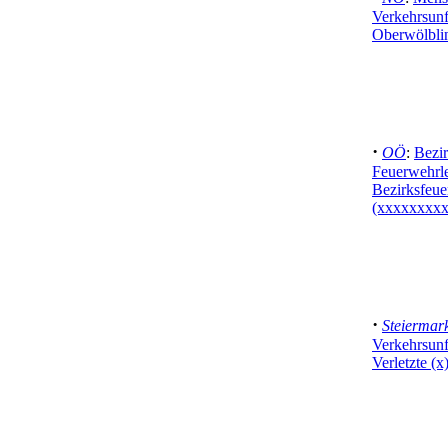
Verkehrsun
Oberwölbli
·
OÖ
:
Bezir
Feuerwehrle
Bezirksfe
(xxxxxxxxx
·
Steiermar
Verkehrsunf
Verletzte (x