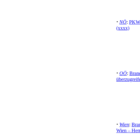
·
NÖ
:
PKW 
(xxxx)
·
OÖ
:
Brand
überzugreif
·
Wien
:
Bra
Wien – Her