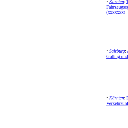
·
Kärnten
:
Fahrzeugse
(xxxxxxx)
·
Salzburg
:
Golling un
·
Kärnten
:
Verkehrsunf