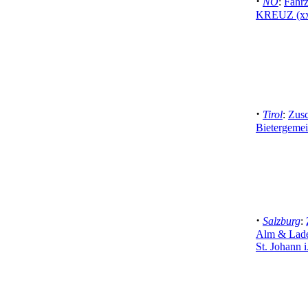
·
NÖ
:
Fahr
KREUZ (x
·
Tirol
:
Zusc
Bietergemei
·
Salzburg
:
Alm & Lade
St. Johann i