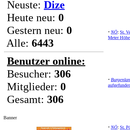
Neuste:
Dize
Heute neu:
0
Gestern neu:
0
·
NÖ
:
St. Ve
Meter Höhe
Alle:
6443
Benutzer online:
Besucher:
306
·
Burgenla
Mitglieder:
0
aufgefunden
Gesamt:
306
Banner
·
NÖ
:
St. P