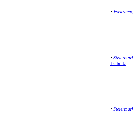
·
Vorarlber
·
Steiermar
Leibnitz
·
Steiermar