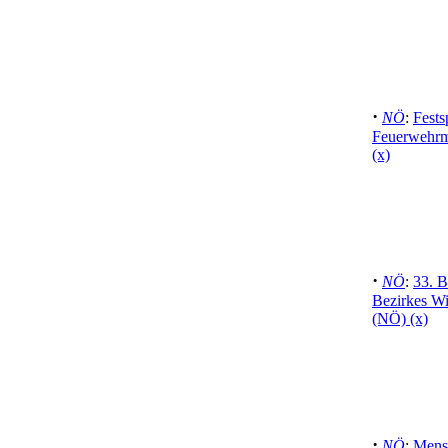
·
NÖ
:
Fests
Feuerwehrmi
(x)
·
NÖ
:
33. B
Bezirkes Wi
(NÖ) (x)
·
NÖ
:
Mens