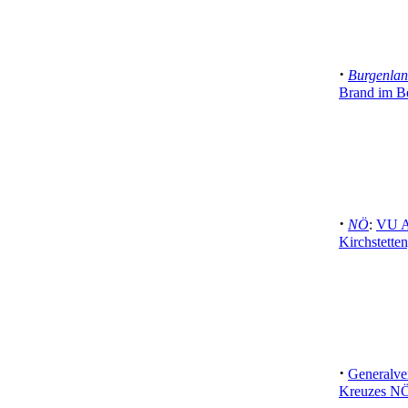
·
Burgenla
Brand im Be
·
NÖ
:
VU A
Kirchstetten
·
Generalve
Kreuzes NÖ