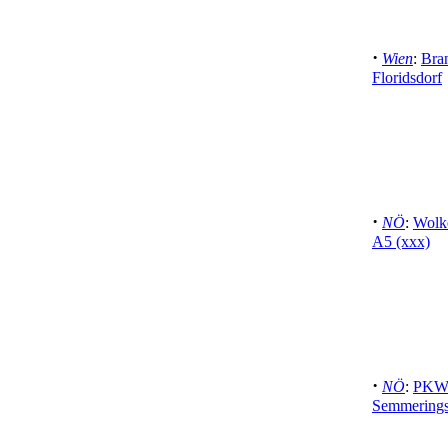
·
Wien
:
Bran
Floridsdorf
·
NÖ
:
Wolk
A5 (xxx)
·
NÖ
:
PKW 
Semmeringsc