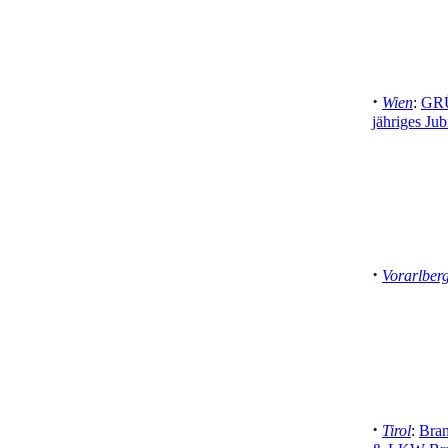
·
Wien
:
GRÜ
jähriges J
·
Vorarlber
·
Tirol
:
Bran