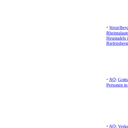
·
Vorarlber
Rheintalaut
Heustadels 
Riefensberg
·
NÖ
:
Gotts
Personen in
·
NÖ
:
Verke