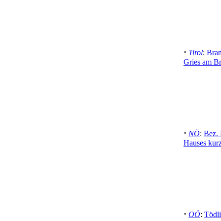
·
Tirol
:
Bran
Gries am B
·
NÖ
:
Bez. 
Hauses kurz
·
OÖ
:
Tödl