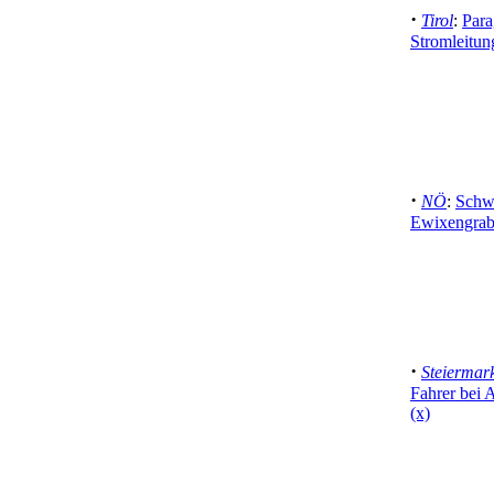
·
Tirol
:
Para
Stromleitun
·
NÖ
:
Schwe
Ewixengrab
·
Steiermar
Fahrer bei A
(x)