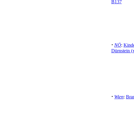
B137
·
NÖ
:
Kinde
Dürnstein (
·
Wien
:
Bran