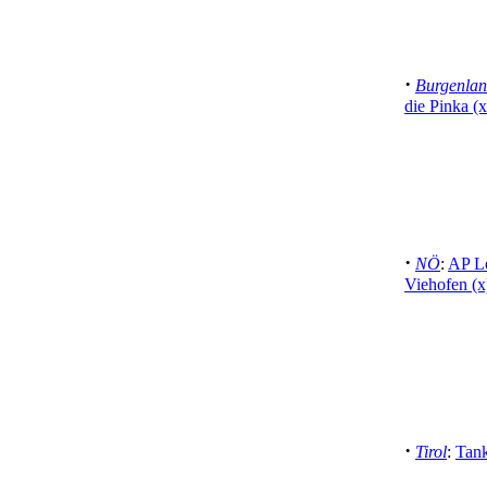
·
Burgenla
die Pinka (
·
NÖ
:
AP Lö
Viehofen (x
·
Tirol
:
Tank