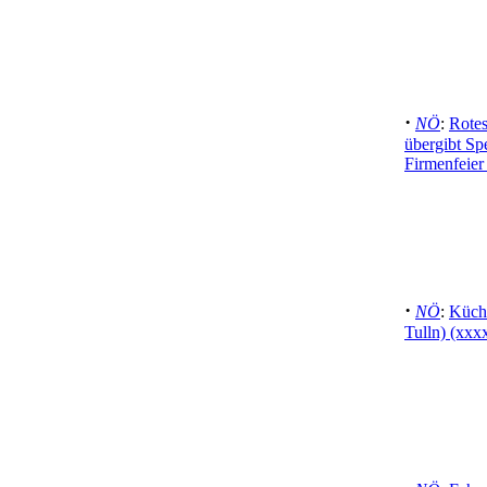
·
NÖ
:
Rote
übergibt Sp
Firmenfeier 
·
NÖ
:
Küche
Tulln) (xxx