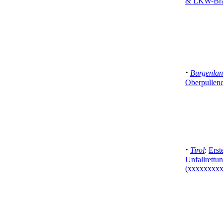
& LKW-Bran
·
Burgenla
Oberpullen
·
Tirol
:
Erst
Unfallrettun
(xxxxxxxx