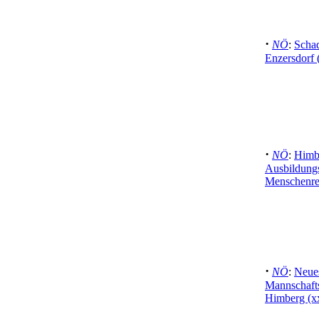
·
NÖ
:
Schad
Enzersdorf 
·
NÖ
:
Himb
Ausbildung
Menschenre
·
NÖ
:
Neue
Mannschafts
Himberg (x