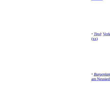
·
Tirol
:
Verk
(xx)
·
Burgenla
am Neusiedl