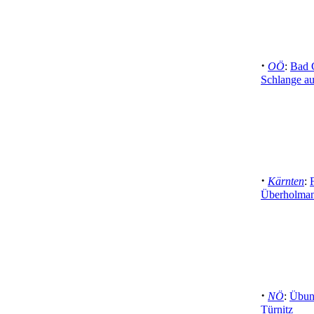
·
OÖ
:
Bad 
Schlange a
·
Kärnten
:
Überholman
·
NÖ
:
Übung
Türnitz