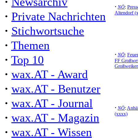
·
Newsarchiv
·
NÖ
:
Press
·
Private Nachrichten
Altendorf (
·
Stichwortsuche
·
Themen
·
NÖ
:
Feue
·
Top 10
FF Großweik
Großweiker
·
wax.AT - Award
·
wax.AT - Benutzer
·
wax.AT - Journal
·
NÖ
:
Anhä
·
wax.AT - Magazin
(xxxx)
·
wax.AT - Wissen