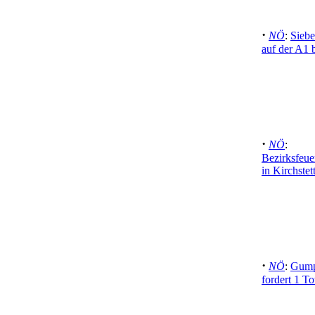
·
NÖ
:
Siebe
auf der A1 
·
NÖ
:
Bezirksfeu
in Kirchste
·
NÖ
:
Gump
fordert 1 T