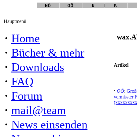
Hauptmenü
·
Home
wax.AT
·
Bücher & mehr
·
Downloads
Artikel
·
FAQ
·
OÖ
:
Groß
·
Forum
vermisster 
(xxxxxxxxx
·
mail@team
·
News einsenden