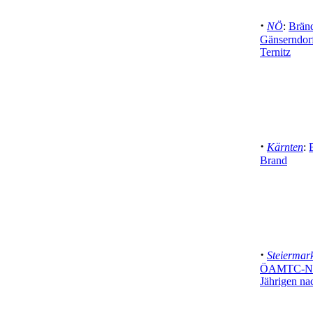
·
NÖ
:
Brän
Gänserndorf
Ternitz
·
Kärnten
:
Brand
·
Steiermar
ÖAMTC-Nota
Jährigen na