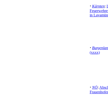
·
Kärnten
:
Feuerwehre
in Lavamün
·
Burgenla
(xxxx)
·
NÖ
:
Absch
Frauenhofen