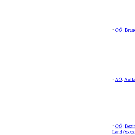
·
OÖ
:
Brand
·
NÖ
:
Auffa
·
OÖ
:
Bezi
Land (xxxx