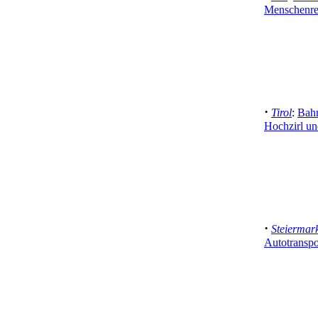
Menschenret
·
Tirol
:
Bah
Hochzirl un
·
Steiermar
Autotranspo