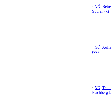
·
NÖ
:
Betre
Spuren (x)
·
NÖ
:
Auffa
(xx)
·
NÖ
:
Trak
Flachberg (