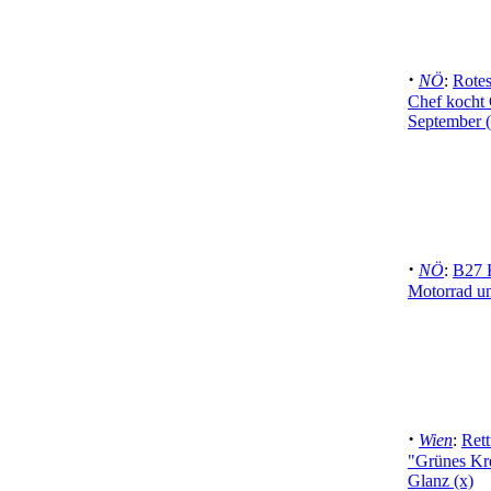
·
NÖ
:
Rote
Chef kocht C
September 
·
NÖ
:
B27 K
Motorrad u
·
Wien
:
Rett
"Grünes Kre
Glanz (x)