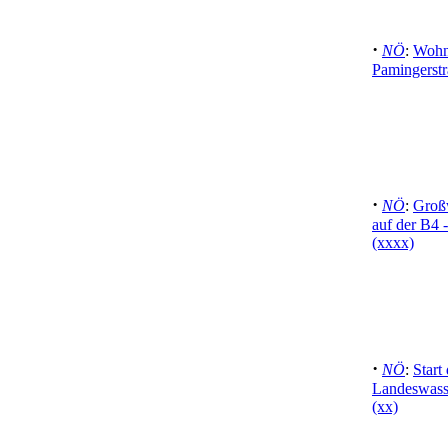
·
NÖ
:
Wohn
Pamingerst
·
NÖ
:
Groß
auf der B4 
(xxxx)
·
NÖ
:
Start
Landeswass
(xx)