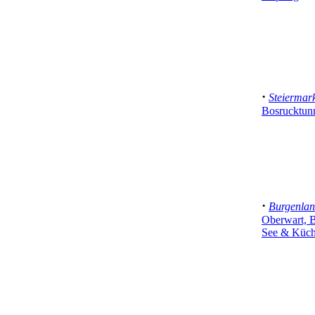
·
Steiermar
Bosrucktunn
·
Burgenla
Oberwart, 
See & Küche