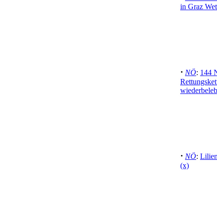
in Graz Wet
·
NÖ
:
144 
Rettungsket
wiederbeleb
·
NÖ
:
Lilie
(x)