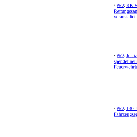
·
NÖ
:
RK W
Rettungssan
veranstaltet 
·
NÖ
:
Justi
spendet neu
Feuerwehrju
·
NÖ
:
130 J
Fahrzeugse