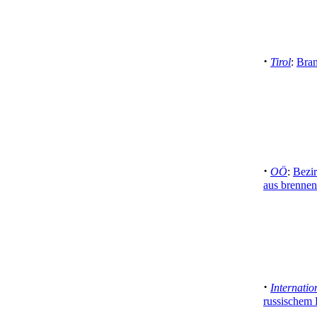
·
Tirol
:
Bran
·
OÖ
:
Bezir
aus brennen
·
Internatio
russischem 