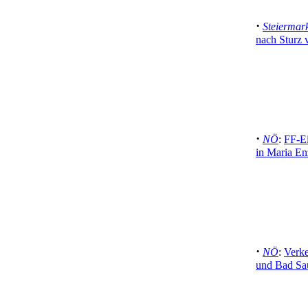
·
Steiermar
nach Sturz 
·
NÖ
:
FF-E
in Maria En
·
NÖ
:
Verke
und Bad Sa