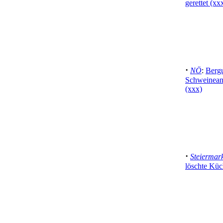
gerettet (xx
·
NÖ
:
Bergu
Schweinean
(xxx)
·
Steiermar
löschte Kü