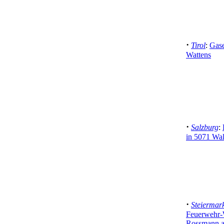
·
Tirol
:
Gase
Wattens
·
Salzburg
:
in 5071 Wa
·
Steiermar
Feuerwehr-
Rossmann a