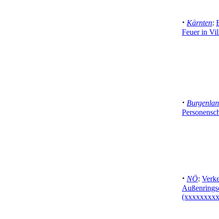
·
Kärnten
:
Feuer in Vil
·
Burgenla
Personensc
·
NÖ
:
Verke
Außenringsc
(xxxxxxxxx