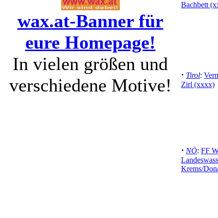
Bachbett (x
wax.at-Banner für
eure Homepage!
In vielen größen und
·
Tirol
:
Verm
verschiedene Motive!
Zirl (xxxx)
·
NÖ
:
FF W
Landeswasse
Krems/Dona