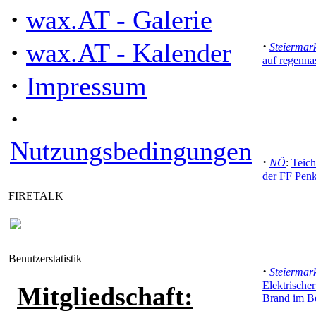
·
wax.AT - Galerie
·
wax.AT - Kalender
·
Steiermar
auf regenna
·
Impressum
·
Nutzungsbedingungen
·
NÖ
:
Teich
der FF Penk
FIRETALK
Benutzerstatistik
·
Steiermar
Elektrische
Mitgliedschaft:
Brand im B