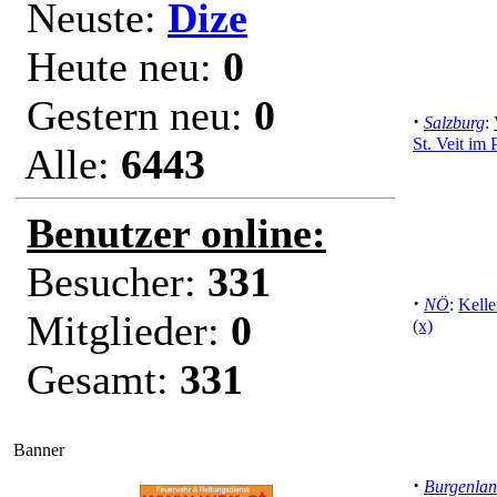
Neuste:
Dize
Heute neu:
0
Gestern neu:
0
·
Salzburg
:
St. Veit im
Alle:
6443
Benutzer online:
Besucher:
331
·
NÖ
:
Kelle
Mitglieder:
0
(x)
Gesamt:
331
Banner
·
Burgenla