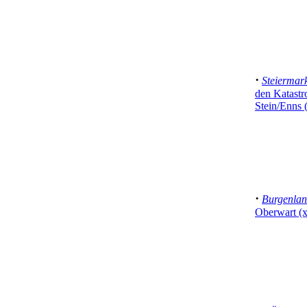
·
Steiermar
den Katast
Stein/Enns 
·
Burgenla
Oberwart (