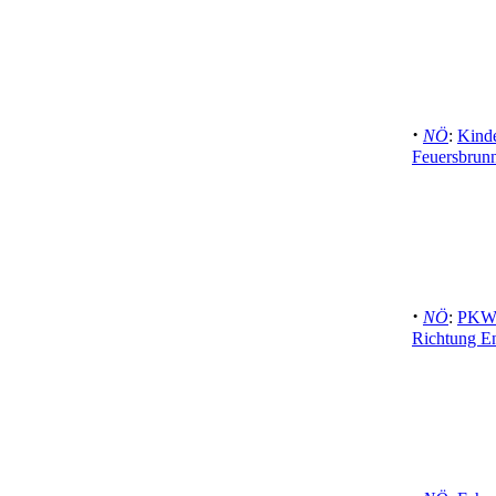
·
NÖ
:
Kind
Feuersbrunn
·
NÖ
:
PKW 
Richtung En