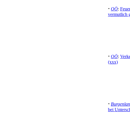
·
OÖ
:
Feuer
vermutlich 
·
OÖ
:
Verke
(xxx)
·
Burgenla
bei Unters