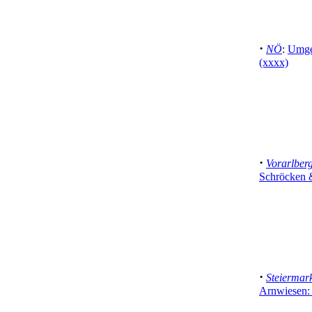
·
NÖ
:
Umge
(xxxx)
·
Vorarlber
Schröcken &
·
Steiermar
Arnwiesen: 