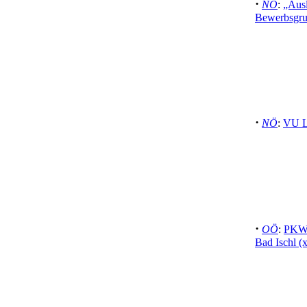
·
NÖ
:
„Ausl
Bewerbsgru
·
NÖ
:
VU L
·
OÖ
:
PKW 
Bad Ischl (x