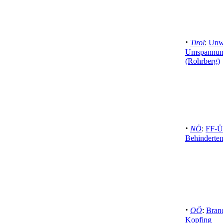
·
Tirol
:
Unwe
Umspannung
(Rohrberg)
·
NÖ
:
FF-Ü
Behinderte
·
OÖ
:
Brand
Kopfing