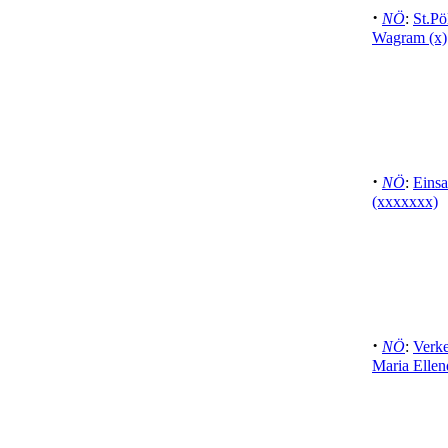
·
NÖ
:
St.Pö
Wagram (x)
·
NÖ
:
Einsa
(xxxxxxx)
·
NÖ
:
Verke
Maria Ellen