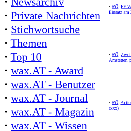
·
Newsarchiv
·
NÖ
:
FF We
·
Private Nachrichten
Einsatz am 
·
Stichwortsuche
·
Themen
·
Top 10
·
NÖ
:
Zwei 
Amstetten (
·
wax.AT - Award
·
wax.AT - Benutzer
·
wax.AT - Journal
·
NÖ
:
Actio
·
wax.AT - Magazin
(xxx)
·
wax.AT - Wissen