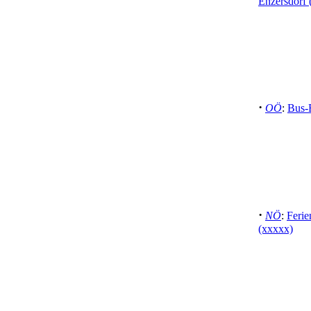
Enzersdorf 
·
OÖ
:
Bus-B
·
NÖ
:
Ferie
(xxxxx)