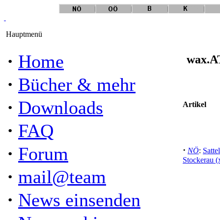
Hauptmenü
·
Home
wax.AT
·
Bücher & mehr
·
Downloads
Artikel
·
FAQ
·
Forum
·
NÖ
:
Satt
Stockerau (
·
mail@team
·
News einsenden