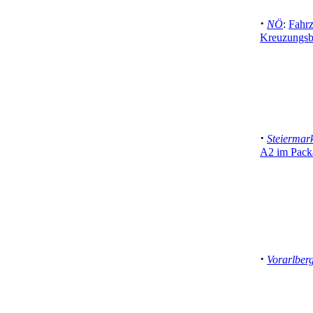
·
NÖ
:
Fahr
Kreuzungsb
·
Steiermar
A2 im Packa
·
Vorarlber