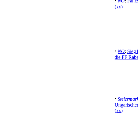
·
NÖ
:
Fahr
(xx)
·
NÖ
:
Sieg
die FF Rabe
·
Steiermar
Ungarischer
(xx)