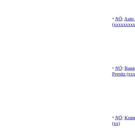
·
NÖ
:
Auto 
(xxxxxxxxx
·
NÖ
:
Bagge
Pernitz (xx
·
NÖ
:
Krane
(xx)