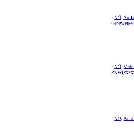
·
NÖ
:
Auffa
Großweiker
·
NÖ
:
Verke
PKW(xxxx
·
NÖ
:
Kind 