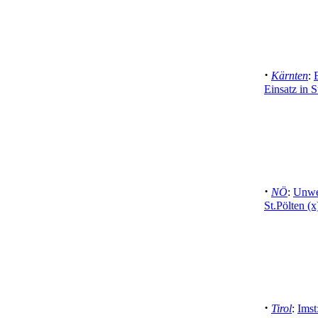
·
Kärnten
:
Einsatz in S
·
NÖ
:
Unwet
St.Pölten (x
·
Tirol
:
Imst