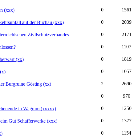
0
1561
en (xxx)
0
2039
kehrsunfall auf der Buchau (xxx)
0
2171
terreichischen Zivilschutzverbandes
0
1107
hlossen?
0
1819
berwart (xx)
0
1057
(x)
2
2690
der Burgruine Gösting (xx)
0
970
0
1250
chenende in Wagram (xxxxx)
0
1377
beim Gut Schafferwerke (xxx)
0
1154
x)