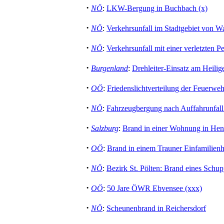
·
NÖ
:
LKW-Bergung in Buchbach (x)
·
NÖ
:
Verkehrsunfall im Stadtgebiet von W
·
NÖ
:
Verkehrsunfall mit einer verletzten P
·
Burgenland
:
Drehleiter-Einsatz am Heili
·
OÖ
:
Friedenslichtverteilung der Feuerwe
·
NÖ
:
Fahrzeugbergung nach Auffahrunfall 
·
Salzburg
:
Brand in einer Wohnung in Hen
·
OÖ
:
Brand in einem Trauner Einfamilien
·
NÖ
:
Bezirk St. Pölten: Brand eines Schupp
·
OÖ
:
50 Jare ÖWR Ebvensee (xxx)
·
NÖ
:
Scheunenbrand in Reichersdorf