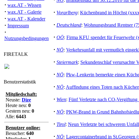
NÖ
:
Brandeinsatz am 30.12.2010 für die 
·
wax.AT - Wissen
·
·
wax.AT - Galerie
Vorarlberg
:
Küchenbrand in Höchst (xxx
·
wax.AT - Kalender
·
·
Deutschland
:
Wohnungsbrand Rentner (75)
Impressum
·
·
OÖ
:
Firma KFU spendet für Feuerwehr (
Nutzungsbedingungen
·
NÖ
:
Verkehrsunfall mit vermutlich einge
FIRETALK
·
Steiermark
:
Sekundenschlaf verursachte V
·
NÖ
:
Pkw-Lenkerin bemerkte einen Küch
Benutzerstatistik
·
NÖ
:
Auffindung eines Toten nach Küche
Mitgliedschaft:
·
Wien
:
Fünf Verletzte nach CO-Vergiftung
Neuste:
Dize
Heute neu:
0
Gestern neu:
0
·
NÖ
:
PKW-Brand in Grund Bahnhofsiedlu
Alle:
6443
·
Tirol
:
Neun Verletzte bei schwerem Unfal
Benutzer online:
Besucher:
640
·
NÖ
:
Lagercontainerbrand in St.Georgen (
Mitglieder:
1