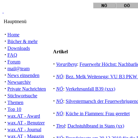
Hauptmenü
·
Home
·
Bücher & mehr
·
Downloads
Artikel
·
FAQ
·
Forum
·
Vorarlberg
:
Feuerwehr Höchst: Nachbarlic
·
mail@team
·
News einsenden
·
NÖ
:
Bez. Melk Weitenegg: VU B3 PKW g
·
Newsarchiv
·
·
Private Nachrichten
NÖ
:
Verkehrsunfall B39 (xxx)
·
Stichwortsuche
·
NÖ
:
Silvestermarsch der Feuerwehrjugen
·
Themen
·
Top 10
·
NÖ
:
Küche in Flammen: Frau gerettet
·
wax.AT - Award
·
wax.AT - Benutzer
·
Tirol
:
Dachstuhlbrand in Stans (xx)
·
wax.AT - Journal
·
wax.AT - Magazin
·