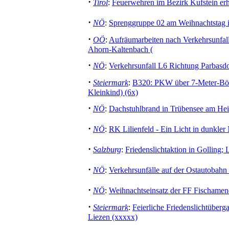
·
Tirol
:
Feuerwehren im Bezirk Kufstein erh
·
NÖ
:
Sprenggruppe 02 am Weihnachtstag 
·
OÖ
:
Aufräumarbeiten nach Verkehrsunfall
Ahorn-Kaltenbach (
·
NÖ
:
Verkehrsunfall L6 Richtung Parbasdo
·
Steiermark
:
B320: PKW über 7-Meter-Bösch
Kleinkind) (6x)
·
NÖ
:
Dachstuhlbrand in Trübensee am He
·
NÖ
:
RK Lilienfeld - Ein Licht in dunkler 
·
Salzburg
:
Friedenslichtaktion in Golling
·
NÖ
:
Verkehrsunfälle auf der Ostautobah
·
NÖ
:
Weihnachtseinsatz der FF Fischamen
·
Steiermark
:
Feierliche Friedenslichtüber
Liezen (xxxxx)