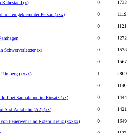
0
1732
en Ruhestand (x)
0
1119
ll mit eingeklemmter Person (xxx)
0
1121
0
1272
n Pamhagen
0
1538
n Schwerverletzter (x)
0
1567
1
2869
r Himberg (xxxx)
0
1146
0
1444
dorf bei Saunabrand im Einsatz (xx)
0
1421
uf Süd-Autobahn (A2) (xx)
0
1649
 von Feuerwehr und Rotem Kreuz (xxxxx)
0
1123