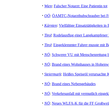
·
Wien
:
Falscher Notarzt: Eine Patientin tot
·
OÖ
:
ÖAMTC-Notarzthubschrauber bei Fors
·
Kärnten
:
Vielfältige Einsatztätigkeiten in
·
Tirol
:
Rodelausflug einer Langkampfener F
·
Tirol
:
Eingeklemmter Fahrer musste mit Be
·
NÖ
:
Schwerer VU mit Menschenrettung b
·
NÖ
:
Brand eines Wohnhauses in Hohenwe
·
Steiermark
:
Heißes Speiseöl verursachte
·
NÖ
:
Brand eines Nebengebäudes
·
NÖ
:
Verkehrsunfall mit vermutlich einge
·
NÖ
:
Neues WLFA-K für die FF Großweik