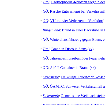
·
Tirol
:
Christophorus 4-Notarzt fliegt in d
·
NÖ
:
Rasche Entwarnung bei Verkehrsunfa
·
OÖ
:
VU mit vier Verletzten in Vorchdorf
·
Burgenland
:
Brand in einer Backstube i
·
NÖ
:
Winterdienstfahrzeug gegen Baum, ei
·
Tirol
:
Brand in Disco in Stans (xx)
·
NÖ
:
Jahresabschlussübung der Feuerweh
·
OÖ
:
Abfall Container in Brand (xx)
·
Steiermark
:
Freiwillige Feuerwehr Gössen
·
NÖ
:
ÖAMTC: Schwerer Verkehrsunfall a
·
Steiermark
:
Gemeinsame Weihnachtsfeier
·