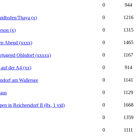
0
944
0
1216
aidhofen/Thaya (x)
0
1315
erson (x)
0
1465
gen Abend (xxxx)
0
1167
hrjugend Ohlsdorf (xxxxx)
0
914
auf der A4 (xx)
0
1141
ndorf am Wallersee
0
1129
haus
0
1668
en in Reichersdorf II (8x, 1 vid)
0
1359
0
1111