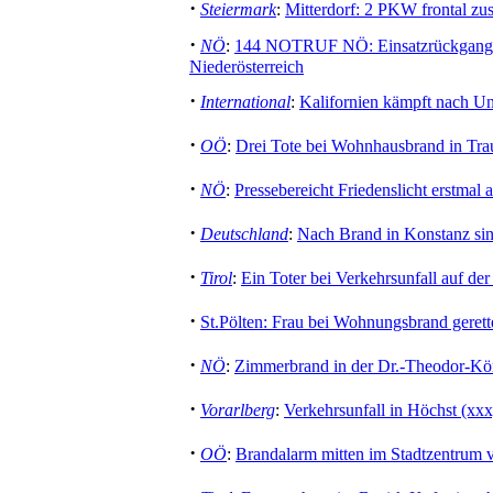
·
Steiermark
:
Mitterdorf: 2 PKW frontal zu
·
NÖ
:
144 NOTRUF NÖ: Einsatzrückgang a
Niederösterreich
·
International
:
Kalifornien kämpft nach U
·
OÖ
:
Drei Tote bei Wohnhausbrand in Tra
·
NÖ
:
Pressebereicht Friedenslicht erstmal a
·
Deutschland
:
Nach Brand in Konstanz si
·
Tirol
:
Ein Toter bei Verkehrsunfall auf de
·
St.Pölten: Frau bei Wohnungsbrand gerette
·
NÖ
:
Zimmerbrand in der Dr.-Theodor-Kör
·
Vorarlberg
:
Verkehrsunfall in Höchst (xxx
·
OÖ
:
Brandalarm mitten im Stadtzentrum 