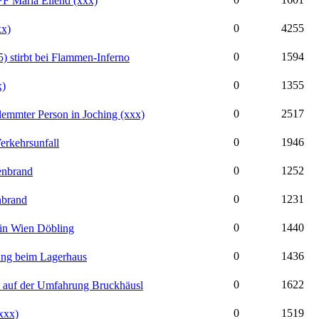
FF Maria Ellend (xxx)
0
4255
xx)
0
1594
 stirbt bei Flammen-Inferno
0
1355
x)
0
2517
klemmter Person in Joching (xxx)
0
1946
erkehrsunfall
0
1252
enbrand
0
1231
nbrand
0
1440
 in Wien Döbling
0
1436
ng beim Lagerhaus
0
1622
l auf der Umfahrung Bruckhäusl
0
1519
xxx)