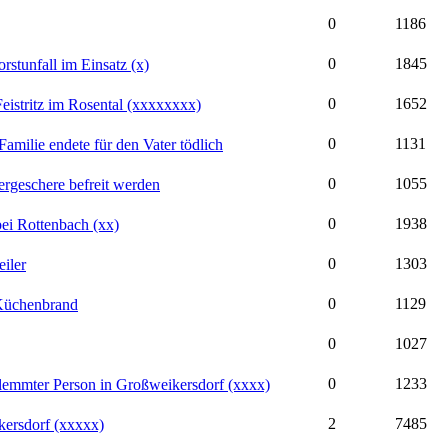
0
1186
0
1845
tunfall im Einsatz (x)
0
1652
 Feistritz im Rosental (xxxxxxxx)
0
1131
amilie endete für den Vater tödlich
0
1055
rgeschere befreit werden
0
1938
ei Rottenbach (xx)
0
1303
iler
0
1129
 Küchenbrand
0
1027
0
1233
klemmter Person in Großweikersdorf (xxxx)
2
7485
ersdorf (xxxxx)