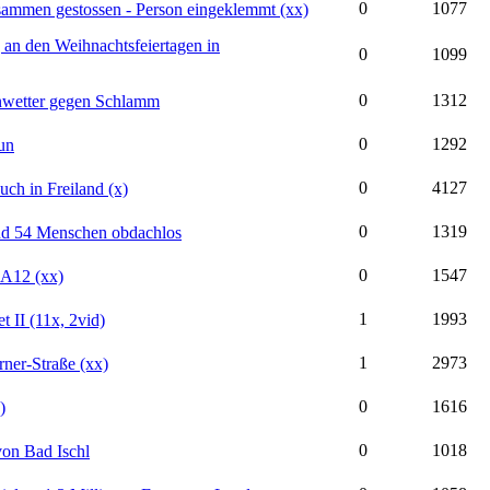
0
1077
sammen gestossen - Person eingeklemmt (xx)
n den Weihnachtsfeiertagen in
0
1099
0
1312
nwetter gegen Schlamm
0
1292
un
0
4127
uch in Freiland (x)
0
1319
nd 54 Menschen obdachlos
0
1547
r A12 (xx)
1
1993
t II (11x, 2vid)
1
2973
ner-Straße (xx)
0
1616
)
0
1018
von Bad Ischl