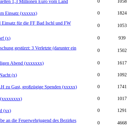
0
1058
ielten 1,3 Millionen Euro vom Land
0
1824
im Einsatz (xxxxxx)
 Einsatz für die FF Bad Ischl und FW
0
1053
0
939
rf (x)
ung gestürzt: 3 Verletzte (darunter ein
0
1502
0
1617
iligen Abend (xxxxxxx)
0
1092
Nacht (x)
0
1741
; LH zu Gast, großzügige Spenden (xxxxx)
0
1017
n (xxxxxxxx)
0
1291
d (xx)
gabe an die Feuerwehrjugend des Bezirkes
0
4668