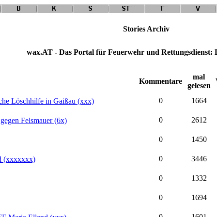
Stories Archiv
wax.AT - Das Portal für Feuerwehr und Rettungsdienst:
mal
Kommentare
gelesen
0
1664
he Löschhilfe in Gaißau (xxx)
0
2612
egen Felsmauer (6x)
0
1450
0
3446
d (xxxxxxx)
0
1332
0
1694
0
1601