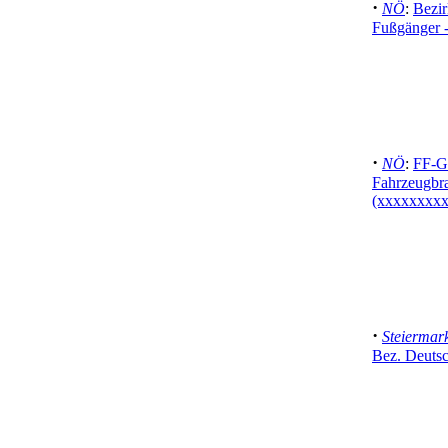
·
NÖ
:
Bezir
Fußgänger -
·
NÖ
:
FF-G
Fahrzeugbr
(xxxxxxxxx
·
Steiermar
Bez. Deuts