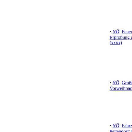
·
NÖ
:
Feuer
Erprobung u
(xxxx)
·
NÖ
:
Große
Vorweihnach
·
NÖ
:
Fahrz
Pettendorf: