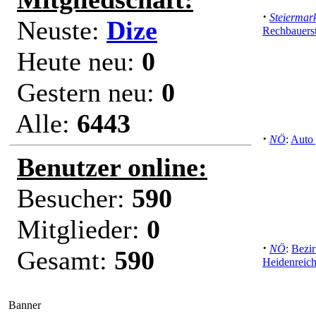
·
Steiermar
Neuste:
Dize
Rechbauerst
Heute neu:
0
Gestern neu:
0
Alle:
6443
·
NÖ
:
Auto
Benutzer online:
Besucher:
590
Mitglieder:
0
·
NÖ
:
Bezir
Gesamt:
590
Heidenreich
Banner