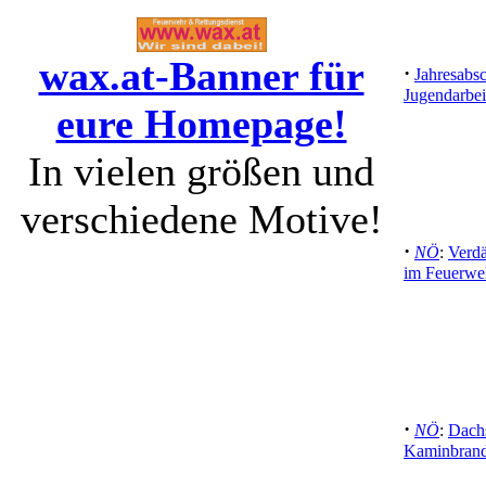
wax.at-Banner für
·
Jahresabsc
Jugendarbei
eure Homepage!
In vielen größen und
verschiedene Motive!
·
NÖ
:
Verdä
im Feuerwe
·
NÖ
:
Dachs
Kaminbrand