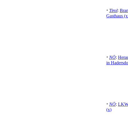
·
Tirol
:
Bran
Gasthaus (x
·
NÖ
:
Hera
in Hadersdo
·
NÖ
:
LKW 
(x)