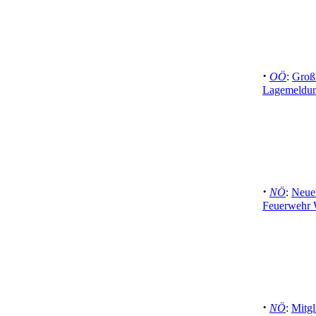
·
OÖ
:
Groß
Lagemeldun
·
NÖ
:
Neuer
Feuerwehr 
·
NÖ
:
Mitgl