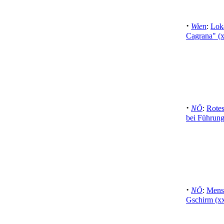
·
Wien
:
Lok
Cagrana" (
·
NÖ
:
Rote
bei Führung
·
NÖ
:
Mens
Gschirm (x