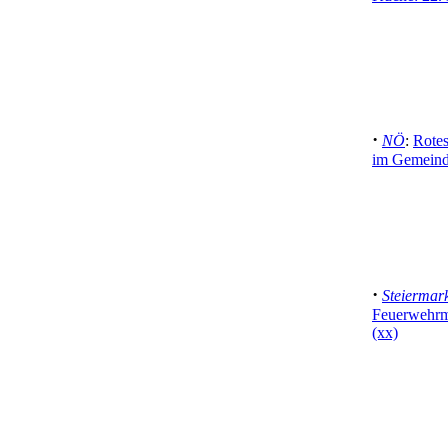
·
NÖ
:
Rotes
im Gemeind
·
Steiermar
Feuerwehrmä
(xx)