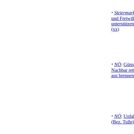
·
Steiermar
und Freiwil
unterstütze
(xx)
·
NÖ
:
Günse
Nachbar ret
aus brenne
·
NÖ
:
Unfal
(Bez. Tulln