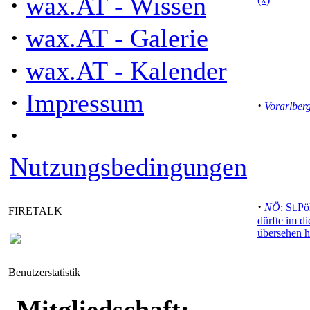
·
wax.AT - Wissen
·
wax.AT - Galerie
·
wax.AT - Kalender
·
Impressum
·
Vorarlber
·
Nutzungsbedingungen
·
NÖ
:
St.P
FIRETALK
dürfte im d
übersehen h
Benutzerstatistik
Mitgliedschaft: