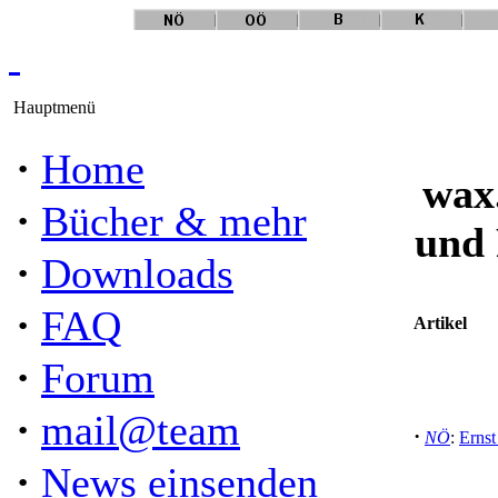
Hauptmenü
·
Home
wax
·
Bücher & mehr
und 
·
Downloads
·
FAQ
Artikel
·
Forum
·
mail@team
·
NÖ
:
Erns
·
News einsenden