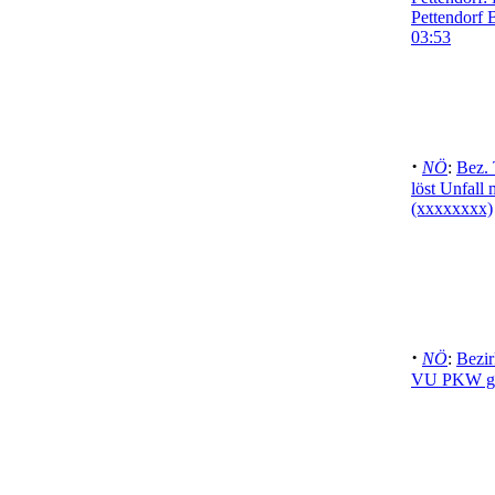
Pettendorf
03:53
·
NÖ
:
Bez. 
löst Unfall 
(xxxxxxxx)
·
NÖ
:
Bezir
VU PKW ge