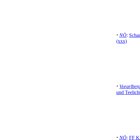
·
NÖ
:
Schad
(xxx)
·
Vorarlber
und Teelich
·
NÖ
:
FF Kr