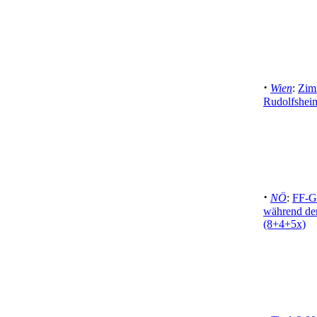
·
Wien
:
Zim
Rudolfshei
·
NÖ
:
FF-Gr
während der
(8+4+5x)