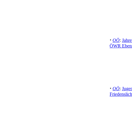
·
OÖ
:
Jahr
ÖWR Ebense
·
OÖ
:
Jugen
Friedenslich