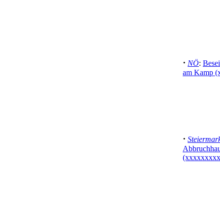
·
NÖ
:
Besei
am Kamp (
·
Steiermar
Abbruchhau
(xxxxxxxxx