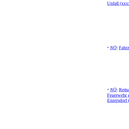
Unfall (xxx
·
NÖ
:
Fahr
·
NÖ
:
Rettu
Feuerwehr g
Enzersdorf 