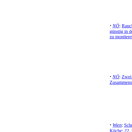
·
NÖ
:
Rauch
günstig in 
zu montiere
·
NÖ
:
Zwei
Zusammenst
·
Wien
:
Sch
Küche: 22.