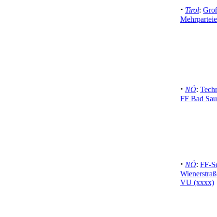
·
Tirol
:
Groß
Mehrpartei
·
NÖ
:
Techn
FF Bad Sau
·
NÖ
:
FF-S
Wienerstraß
VU (xxxx)