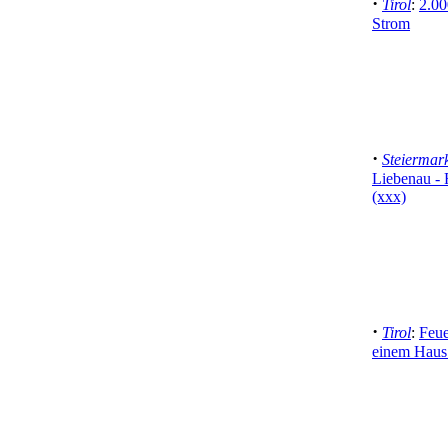
·
Tirol
:
2.00
Strom
·
Steiermar
Liebenau - 
(xxx)
·
Tirol
:
Feue
einem Haus