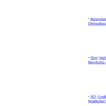
·
Burgenla
Oberpullend
·
Tirol
:
Wirb
Mayrhofen g
·
NÖ
:
Groß
Waidhofen/