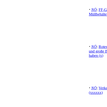
·
NÖ
:
FF-Gr
Müllbehält
·
NÖ
:
Rote
und große 
haben (x)
·
NÖ
:
Verke
(xxxxxx)