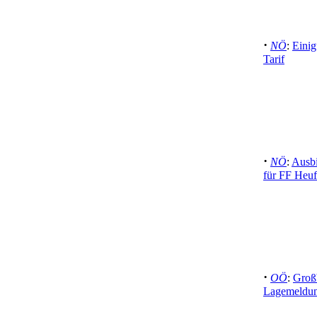
·
NÖ
:
Einig
Tarif
·
NÖ
:
Ausbi
für FF Heuf
·
OÖ
:
Groß
Lagemeldun