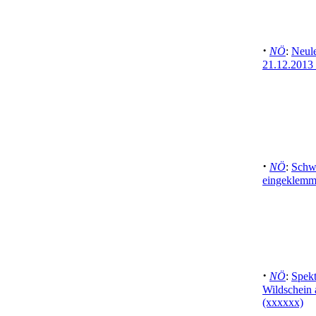
·
NÖ
:
Neul
21.12.2013 
·
NÖ
:
Schwe
eingeklemm
·
NÖ
:
Spekt
Wildschein 
(xxxxxx)