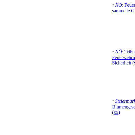
·
NÖ
:
Feuer
sammelte Ge
·
NÖ
:
Tribu
Feuerwehrma
Sicherheit (
·
Steiermar
Blumengesch
(xx)