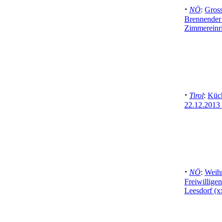
·
NÖ
:
Gross
Brennender 
Zimmereinri
·
Tirol
:
Küch
22.12.2013
·
NÖ
:
Weihn
Freiwillige
Leesdorf (x