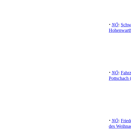
·
NÖ
:
Schwe
Hohenwarth
·
NÖ
:
Fahrz
Pottschach 
·
NÖ
:
Fried
des Weihnac