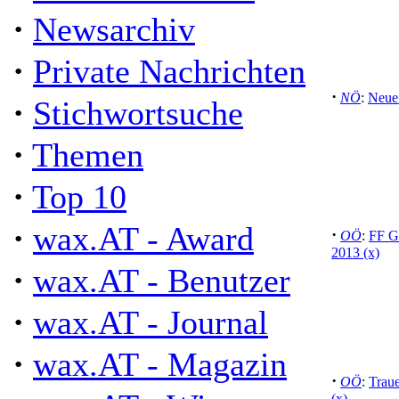
·
Newsarchiv
·
Private Nachrichten
·
NÖ
:
Neue 
·
Stichwortsuche
·
Themen
·
Top 10
·
wax.AT - Award
·
OÖ
:
FF Gu
2013 (x)
·
wax.AT - Benutzer
·
wax.AT - Journal
·
wax.AT - Magazin
·
OÖ
:
Trau
(x)