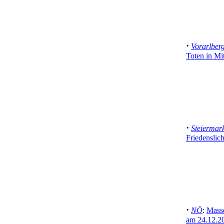
·
Vorarlber
Toten in Mit
·
Steiermar
Friedenslic
·
NÖ
:
Mass
am 24.12.2