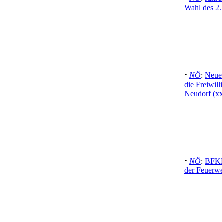
Wahl des 2.
·
NÖ
:
Neues
die Freiwil
Neudorf (x
·
NÖ
:
BFKD
der Feuerw