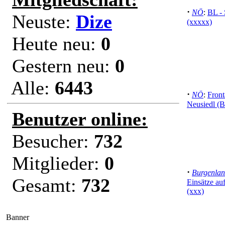
·
NÖ
:
BL -
Neuste:
Dize
(xxxxx)
Heute neu:
0
Gestern neu:
0
Alle:
6443
·
NÖ
:
Front
Neusiedl (B
Benutzer online:
Besucher:
732
Mitglieder:
0
·
Burgenla
Gesamt:
732
Einsätze au
(xxx)
Banner