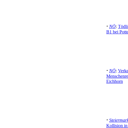
·
NÖ
:
Tödli
B1 bei Pott
·
NÖ
:
Verke
Menschenret
Eichhorn
·
Steiermar
Kollision i