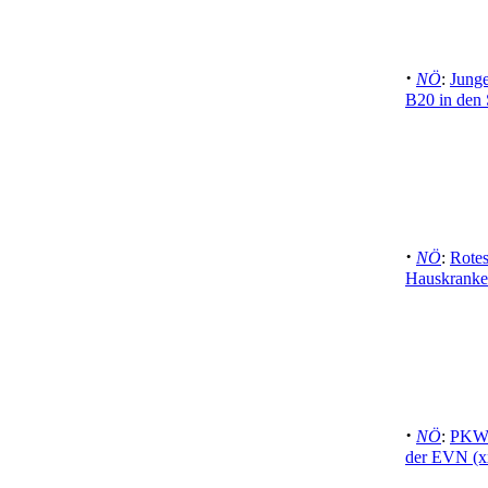
·
NÖ
:
Junge
B20 in den
·
NÖ
:
Rotes
Hauskranken
·
NÖ
:
PKW k
der EVN (x