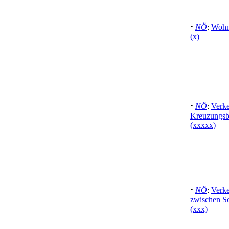
·
NÖ
:
Wohn
(x)
·
NÖ
:
Verke
Kreuzungsbe
(xxxxx)
·
NÖ
:
Verke
zwischen S
(xxx)