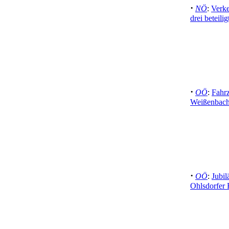
·
NÖ
:
Verke
drei beteili
·
OÖ
:
Fahr
Weißenbacht
·
OÖ
:
Jubi
Ohlsdorfer 