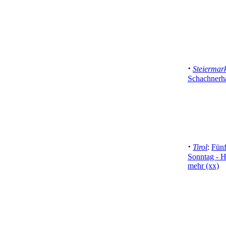
·
Steiermar
Schachnerh
·
Tirol
:
Fünf
Sonntag - H
mehr (xx)