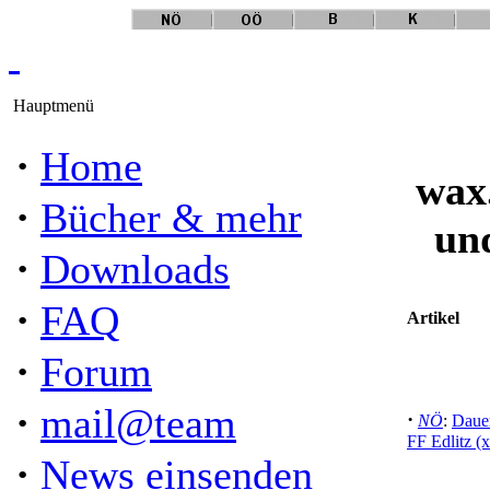
Hauptmenü
·
Home
wax
·
Bücher & mehr
un
·
Downloads
·
FAQ
Artikel
·
Forum
·
mail@team
·
NÖ
:
Dauer
FF Edlitz (
·
News einsenden