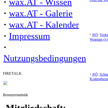
·
wax.AT - Wissen
·
wax.AT - Galerie
·
wax.AT - Kalender
·
Impressum
·
NÖ
:
Verke
Wagram (x)
·
Nutzungsbedingungen
FIRETALK
·
NÖ
:
Schu
Kottingbru
Benutzerstatistik
Mitgliedschaft: