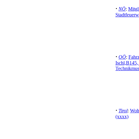
·
NÖ
:
Mitgl
Stadtfeuerw
·
OÖ
:
Fahr
Ischl,B145
Technikmus
·
Tirol
:
Woh
(xxxx)