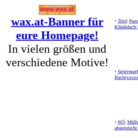
wax.at-Banner für
·
Tirol
:
Pann
Klinikdach
eure Homepage!
In vielen größen und
verschiedene Motive!
·
Steiermar
Bach(xxxx
·
NÖ
:
Müll
abgerutscht