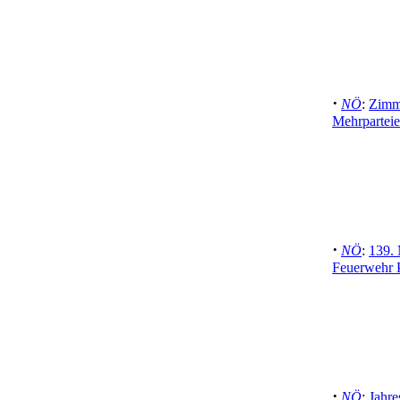
·
NÖ
:
Zimme
Mehrparteie
·
NÖ
:
139. 
Feuerwehr 
·
NÖ
:
Jahr