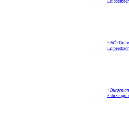
Loipersbach
·
NÖ
:
Brand
Loipersbach
·
Burgenla
Fahrzeugübe