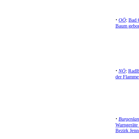
·
OÖ
:
Bad G
Baum gebor
·
NÖ
:
Radlb
der Flamme
·
Burgenla
Warngeräte 
Bezirk Jenn