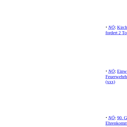
·
NÖ
:
Kirc
fordert 2 To
·
NÖ
:
Einw
Feuerwehrh
(xxx)
·
NÖ
:
90. G
Ehrenkomma