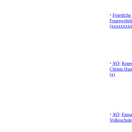
·
Feierliche
Feuerwehrha
(xxxxxxxxx
·
NÖ
:
Rotes
Christa Ham
(x)
·
NÖ
:
Einsa
Volksschule