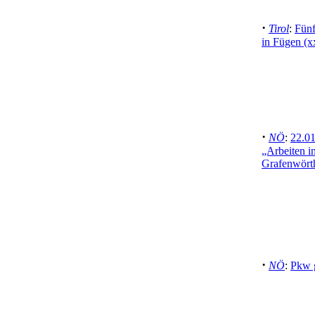
·
Tirol
:
Fünf
in Fügen (
·
NÖ
:
22.01
„Arbeiten in
Grafenwörth
·
NÖ
:
Pkw g