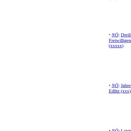
·
NÖ
:
Dreif
Freiwillige
(xxxxx)
·
NÖ
:
Jahr
Edlitz (xxx)
·
NÖ
:
Leist