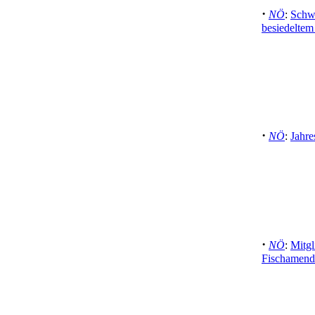
·
NÖ
:
Schwe
besiedeltem
·
NÖ
:
Jahre
·
NÖ
:
Mitgl
Fischamend