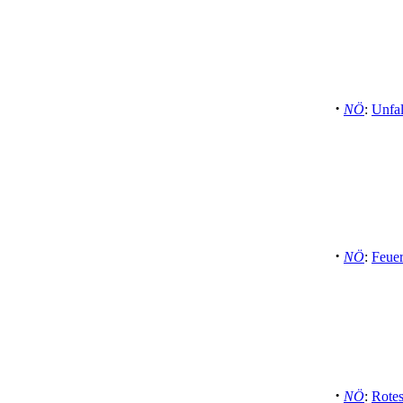
·
NÖ
:
Unfal
·
NÖ
:
Feue
·
NÖ
:
Rotes