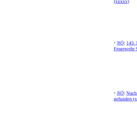
(xxxxx)
·
NÖ
:
143. 
Feuerwehr S
·
NÖ
:
Nach
gefunden (x