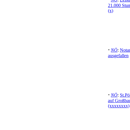
21.000 Stun
(x)
·
NÖ
:
Nota
ausgefallen
·
NÖ
:
St.Pö
auf Großbaus
(xxxxxxxx)