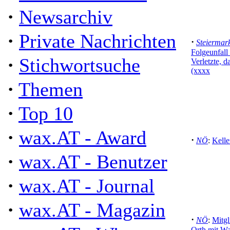
·
Newsarchiv
·
Private Nachrichten
·
Steiermar
Folgeunfall
·
Stichwortsuche
Verletzte, 
(xxxx
·
Themen
·
Top 10
·
wax.AT - Award
·
NÖ
:
Kelle
·
wax.AT - Benutzer
·
wax.AT - Journal
·
wax.AT - Magazin
·
NÖ
:
Mitgl
Orth mit Wa