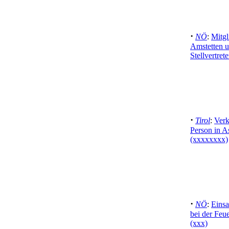
·
NÖ
:
Mitgl
Amstetten 
Stellvertrete
·
Tirol
:
Verk
Person in As
(xxxxxxxx)
·
NÖ
:
Einsa
bei der Fe
(xxx)