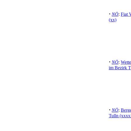
·
NÖ
:
Fiat 
(xx)
·
NÖ
:
Wette
im Bezirk T
·
NÖ
:
Berge
Tulln (xxxx