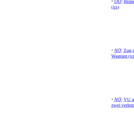
·
OÖ
:
Bran
(xx)
·
NÖ
:
Zug 
Wagram (xx
·
NÖ
:
VU au
zwei verlet