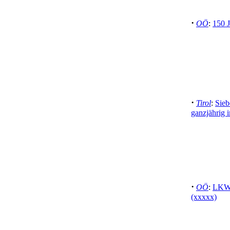
·
OÖ
:
150 
·
Tirol
:
Sieb
ganzjährig 
·
OÖ
:
LKW 
(xxxxx)