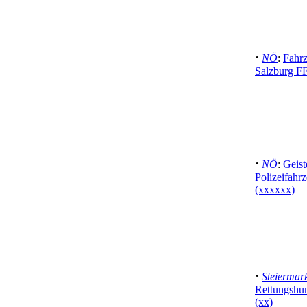
·
NÖ
:
Fahr
Salzburg FF
·
NÖ
:
Geiste
Polizeifahr
(xxxxxx)
·
Steiermar
Rettungshun
(xx)