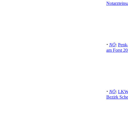
Notarzteins
·
NÖ
:
Penk-
am Forst 20
·
NÖ
:
LKW 
Bezirk Sche