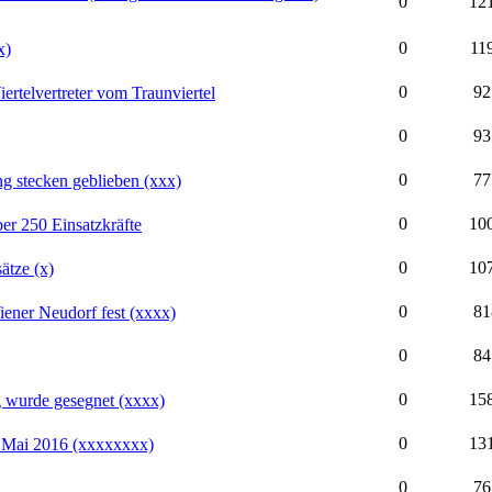
0
12
0
11
x)
0
92
ertelvertreter vom Traunviertel
0
93
0
77
 stecken geblieben (xxx)
0
10
er 250 Einsatzkräfte
0
10
ätze (x)
0
81
ener Neudorf fest (xxxx)
0
84
0
15
 wurde gesegnet (xxxx)
0
13
. Mai 2016 (xxxxxxxx)
0
76