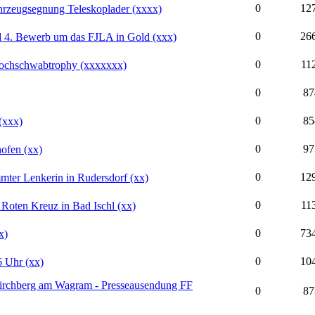
0
12
rzeugsegnung Teleskoplader (xxxx)
0
26
 4. Bewerb um das FJLA in Gold (xxx)
0
11
Hochschwabtrophy (xxxxxxx)
0
87
0
85
(xxx)
0
97
ofen (xx)
0
12
mmter Lenkerin in Rudersdorf (xx)
0
11
Roten Kreuz in Bad Ischl (xx)
0
73
x)
0
10
 Uhr (xx)
irchberg am Wagram - Presseausendung FF
0
87