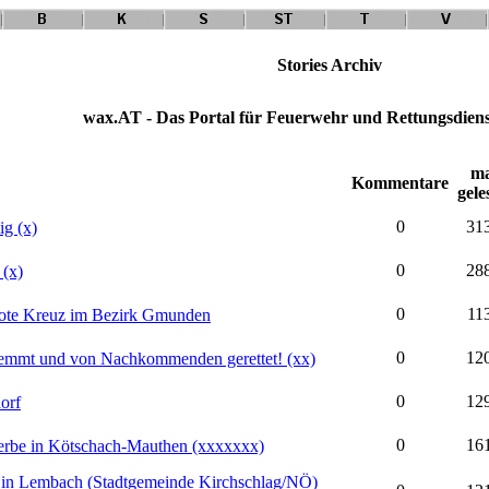
Stories Archiv
wax.AT - Das Portal für Feuerwehr und Rettungsdiens
ma
Kommentare
gele
0
31
ig (x)
0
28
 (x)
0
11
 Rote Kreuz im Bezirk Gmunden
0
12
emmt und von Nachkommenden gerettet! (xx)
0
12
orf
0
16
erbe in Kötschach-Mauthen (xxxxxxx)
 in Lembach (Stadtgemeinde Kirchschlag/NÖ)