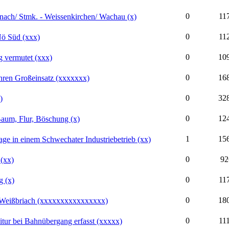
0
11
inach/ Stmk. - Weissenkirchen/ Wachau (x)
0
11
Nö Süd (xxx)
0
10
 vermutet (xxx)
0
16
hren Großeinsatz (xxxxxxx)
0
32
)
0
12
Baum, Flur, Böschung (x)
1
15
ge in einem Schwechater Industriebetrieb (xx)
0
92
(xx)
0
11
 (x)
0
18
n Weißbriach (xxxxxxxxxxxxxxxx)
0
11
ur bei Bahnübergang erfasst (xxxxx)