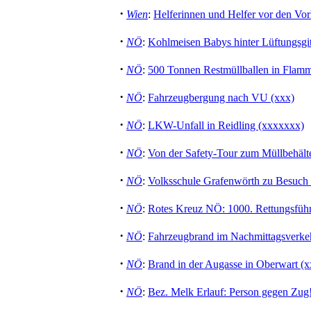
·
Wien
:
Helferinnen und Helfer vor den Vor
·
NÖ
:
Kohlmeisen Babys hinter Lüftungsgit
·
NÖ
:
500 Tonnen Restmüllballen in Flam
·
NÖ
:
Fahrzeugbergung nach VU (xxx)
·
NÖ
:
LKW-Unfall in Reidling (xxxxxxx)
·
NÖ
:
Von der Safety-Tour zum Müllbehält
·
NÖ
:
Volksschule Grafenwörth zu Besuch 
·
NÖ
:
Rotes Kreuz NÖ: 1000. Rettungsführe
·
NÖ
:
Fahrzeugbrand im Nachmittagsverkeh
·
NÖ
:
Brand in der Augasse in Oberwart 
·
NÖ
:
Bez. Melk Erlauf: Person gegen Zug!