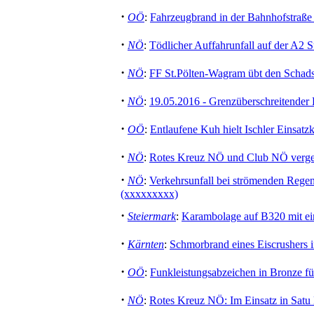
·
OÖ
:
Fahrzeugbrand in der Bahnhofstraße 
·
NÖ
:
Tödlicher Auffahrunfall auf der A2
·
NÖ
:
FF St.Pölten-Wagram übt den Schads
·
NÖ
:
19.05.2016 - Grenzüberschreitender E
·
OÖ
:
Entlaufene Kuh hielt Ischler Einsatzk
·
NÖ
:
Rotes Kreuz NÖ und Club NÖ vergeben
·
NÖ
:
Verkehrsunfall bei strömenden Rege
(xxxxxxxxx)
·
Steiermark
:
Karambolage auf B320 mit ei
·
Kärnten
:
Schmorbrand eines Eiscrushers i
·
OÖ
:
Funkleistungsabzeichen in Bronze f
·
NÖ
:
Rotes Kreuz NÖ: Im Einsatz in Satu