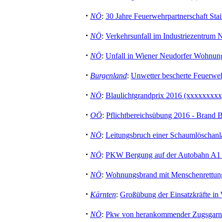
·
NÖ
:
30 Jahre Feuerwehrpartnerschaft Sta
·
NÖ
:
Verkehrsunfall im Industriezentrum 
·
NÖ
:
Unfall in Wiener Neudorfer Wohnung
·
Burgenland
:
Unwetter bescherte Feuerwe
·
NÖ
:
Blaulichtgrandprix 2016 (xxxxxxxxx
·
OÖ
:
Pflichtbereichsübung 2016 - Brand 
·
NÖ
:
Leitungsbruch einer Schaumlöschanla
·
NÖ
:
PKW Bergung auf der Autobahn A1 
·
NÖ
:
Wohnungsbrand mit Menschenrettung
·
Kärnten
:
Großübung der Einsatzkräfte i
·
NÖ
:
Pkw von herankommender Zugsgarnit