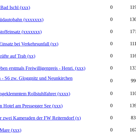
0
11
Bad Ischl (xxx)
0
13
 Südautobahn (xxxxxxx)
0
17
toffeinsatz (xxxxxxx)
0
11
insatz bei Verkehrsunfall (xx)
0
11
räfte auf Trab (xx)
0
13
 erstmals Freiwilligenpreis - Henri. (xxx)
n - S6 zw. Gloggnitz und Neunkirchen
0
99
0
11
ngeklemmtem Rollstuhlfahrer (xxxx)
0
13
n Hotel am Pressegger See (xxx)
0
83
ür zwei Kameraden der FW Reiterndorf (x)
0
16
 Mare (xxx)