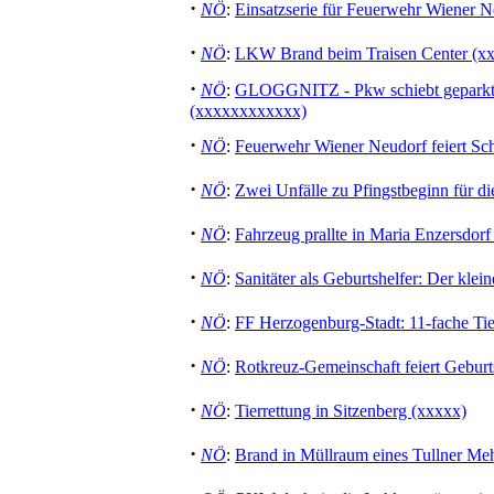
·
NÖ
:
Einsatzserie für Feuerwehr Wiener N
·
NÖ
:
LKW Brand beim Traisen Center (xx
·
NÖ
:
GLOGGNITZ - Pkw schiebt geparkten
(xxxxxxxxxxxx)
·
NÖ
:
Feuerwehr Wiener Neudorf feiert Sch
·
NÖ
:
Zwei Unfälle zu Pfingstbeginn für 
·
NÖ
:
Fahrzeug prallte in Maria Enzersdor
·
NÖ
:
Sanitäter als Geburtshelfer: Der kle
·
NÖ
:
FF Herzogenburg-Stadt: 11-fache Tie
·
NÖ
:
Rotkreuz-Gemeinschaft feiert Geburt
·
NÖ
:
Tierrettung in Sitzenberg (xxxxx)
·
NÖ
:
Brand in Müllraum eines Tullner Me