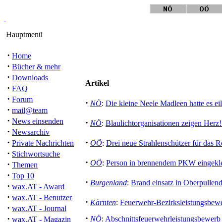
Hauptmenü
·
Home
·
Bücher & mehr
·
Downloads
Artikel
·
FAQ
·
Forum
·
NÖ
:
Die kleine Neele Madleen hatte es eil
·
mail@team
·
News einsenden
·
NÖ
:
Blaulichtorganisationen zeigen Herz!
·
Newsarchiv
·
·
Private Nachrichten
OÖ
:
Drei neue Strahlenschützer für das
·
Stichwortsuche
·
OÖ
:
Person in brennendem PKW eingekl
·
Themen
·
Top 10
·
Burgenland
:
Brand einsatz in Oberpullend
·
wax.AT - Award
·
wax.AT - Benutzer
·
Kärnten
:
Feuerwehr-Bezirksleistungsbew
·
wax.AT - Journal
·
·
NÖ
:
Abschnittsfeuerwehrleistungsbewerb
wax.AT - Magazin