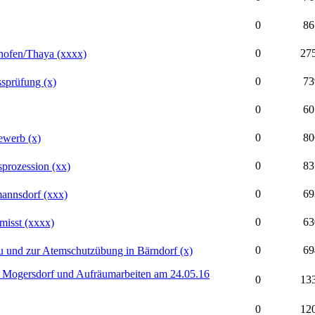
0
86
0
27
hofen/Thaya (xxxx)
0
73
sprüfung (x)
0
60
0
80
ewerb (x)
0
83
prozession (xx)
0
69
mannsdorf (xxx)
0
63
misst (xxxx)
0
69
 und zur Atemschutzübung in Bärndorf (x)
z Mogersdorf und Aufräumarbeiten am 24.05.16
0
13
0
12