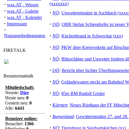
(xxxxxxx)
·
wax.AT - Wissen
·
wax.AT - Galerie
·
NÖ
:
Unwettereinsätze in Aschbach (xxxx
·
wax.AT - Kalender
·
·
Impressum
OÖ
:
OBR Stefan Schiendorfer ist neuer Vi
·
·
Nutzungsbedingungen
NÖ
:
Küchenbrand in Schwechat (xxx)
·
NÖ
:
PKW über Kreisverkehr auf Böschung
FIRETALK
·
NÖ
:
Blitzschläge und Unwetter fordern üb
·
OÖ
:
Bericht über Ischler Überflutungseins
Benutzerstatistik
·
NÖ
:
Geländewagen steckt am Bahnhof Wi
Mitgliedschaft:
Neuste:
Dize
·
NÖ
:
85er BM Rudolf Gösler
Heute neu:
0
Gestern neu:
0
·
Kärnten
:
Neues Rüsthaus der FF Mitschig
Alle:
6443
·
Burgenland
:
Gewittereinsätze 27. und 28
Benutzer online:
Besucher:
1366
·
NÖ
:
Tierrettung in Sieghartskirchen (xx)
Mitglieder:
0