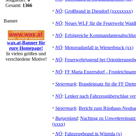
Gesamt:
1366
·
NÖ
:
Großbrand in Diendorf (xxxxxxxx)
Banner
·
NÖ
:
Neues WLF für die Feuerwehr Waid
·
NÖ
:
Erfolgreiche Kommandantenabschlus
wax.at-Banner für
·
NÖ
:
Motorradunfall in Wienerbruck (xx)
eure Homepage!
In vielen größen und
·
verschiedene Motive!
NÖ
:
Feuerwehrjugend bei Orientierungsb
·
NÖ
:
FF Maria Enzersdorf - Fronleichnams
·
Steiermark
:
Brandeinsatz für die FF Diet
·
NÖ
:
Lenker nach Fahrzeugüberschlag ver
·
Steiermark
:
Bericht zum Rüsthaus-Neubau
·
Burgenland
:
Nachtrag zu Unwettereinsat
(xxxx)
·
NÖ
:
Fahrzeugbrand in Würmla (x)