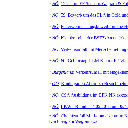
·
NÖ
:
125 Jahre FF Seebarn/Wagram & Fah
·
NÖ
:
59. Bewerb um das FLA in Gold und
·
NÖ
:
Feuerwehrleistungsbewerb um die 
·
NÖ
:
Kleinbrand in der BSFZ-Arena (x)
·
NÖ
:
Verkehrsunfall mit Menschenrettung 
·
NÖ
:
60. Geburtstag HLM Klein - FF Vieh
·
Burgenland
:
Verkehrsunfall mit eingekle
·
OÖ
:
Kindergarten Ahorn zu Besuch beim 
·
NÖ
:
CSA Ausbildung im BFK NK (xxxx
·
NÖ
:
LKW - Brand - 14.05.2016 um 06:46
·
NÖ
:
Chemieunfall Müllsammelzentrum K
Kirchberg am Wagram (xx