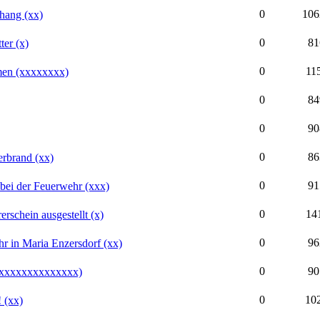
0
106
hang (xx)
0
81
ter (x)
0
11
men (xxxxxxxx)
0
84
0
90
0
86
erbrand (xx)
0
91
bei der Feuerwehr (xxx)
0
14
rschein ausgestellt (x)
0
96
r in Maria Enzersdorf (xx)
0
90
(xxxxxxxxxxxxxxx)
0
10
 (xx)