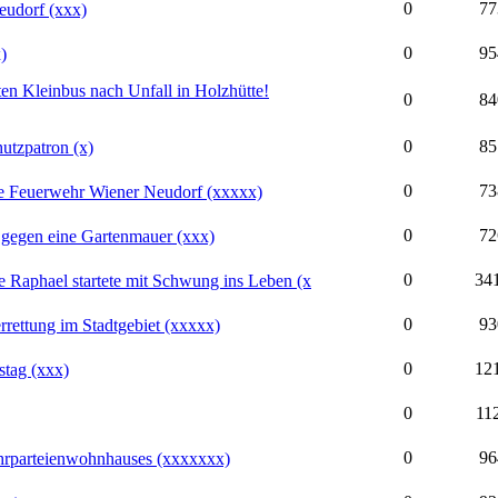
0
77
eudorf (xxx)
0
95
)
 Kleinbus nach Unfall in Holzhütte!
0
84
0
85
utzpatron (x)
0
73
die Feuerwehr Wiener Neudorf (xxxxx)
0
72
f gegen eine Gartenmauer (xxx)
0
34
ine Raphael startete mit Schwung ins Leben (x
0
93
rrettung im Stadtgebiet (xxxxx)
0
12
stag (xxx)
0
11
0
96
hrparteienwohnhauses (xxxxxxx)