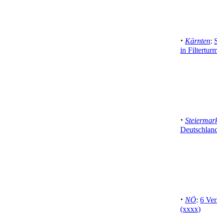
·
Kärnten
:
in Filtertur
·
Steiermar
Deutschlan
·
NÖ
:
6 Ver
(xxxx)