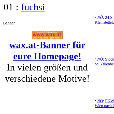
01 :
fuchsi
·
NÖ
:
24 St
Kleinstette
Banner
wax.at-Banner für
eure Homepage!
·
NÖ
:
Stock
In vielen größen und
bei Zillenb
verschiedene Motive!
·
NÖ
:
PKW-
Wien nach 