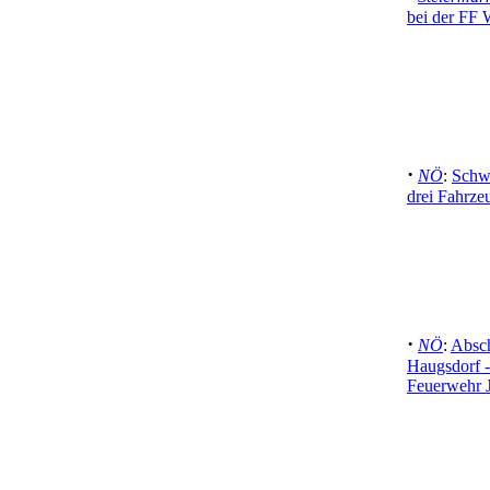
bei der FF
·
NÖ
:
Schwe
drei Fahrz
·
NÖ
:
Absch
Haugsdorf -
Feuerwehr J