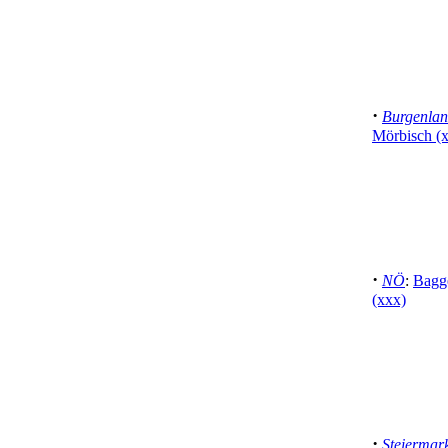
·
Burgenla
Mörbisch (x
·
NÖ
:
Bagge
(xxx)
·
Steiermar