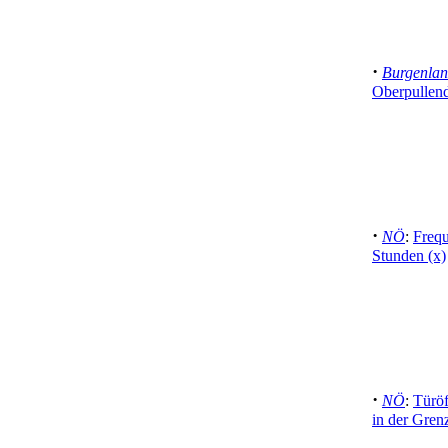
·
Burgenla
Oberpullend
·
NÖ
:
Frequ
Stunden (x)
·
NÖ
:
Türöf
in der Gren