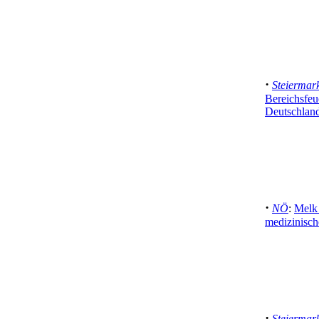
·
Steiermar
Bereichsfe
Deutschlan
·
NÖ
:
Melk 
medizinisch
·
Steiermar