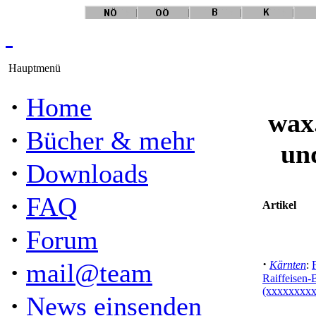
Hauptmenü
·
Home
wax
·
Bücher & mehr
un
·
Downloads
·
FAQ
Artikel
·
Forum
·
·
mail@team
Kärnten
:
Raiffeisen-
(xxxxxxxxx
·
News einsenden