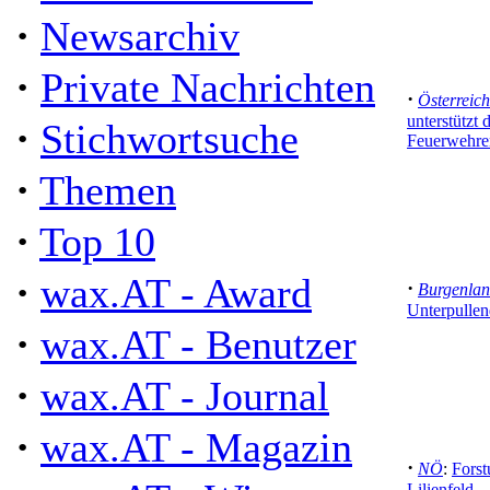
·
Newsarchiv
·
Private Nachrichten
·
Österreich
unterstützt 
·
Stichwortsuche
Feuerwehre
·
Themen
·
Top 10
·
wax.AT - Award
·
Burgenla
Unterpullen
·
wax.AT - Benutzer
·
wax.AT - Journal
·
wax.AT - Magazin
·
NÖ
:
Forst
Lilienfeld