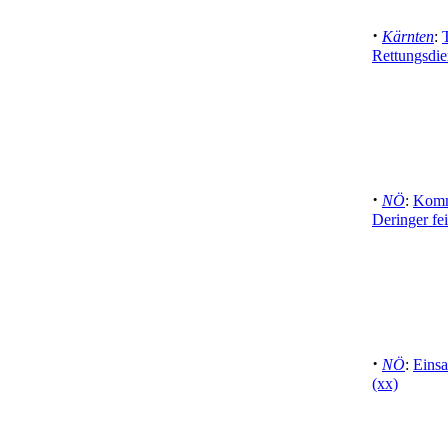
·
Kärnten
:
Rettungsdien
·
NÖ
:
Komm
Deringer fei
·
NÖ
:
Eins
(xx)