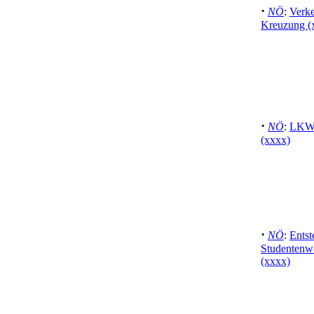
·
NÖ
:
Verke
Kreuzung (
·
NÖ
:
LKW 
(xxxx)
·
NÖ
:
Entst
Studentenw
(xxxx)