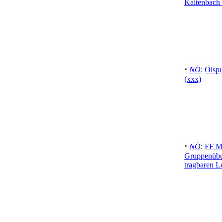
Kaltenbach 
·
NÖ
:
Ölspu
(xxx)
·
NÖ
:
FF Ma
Gruppenübu
tragbaren L