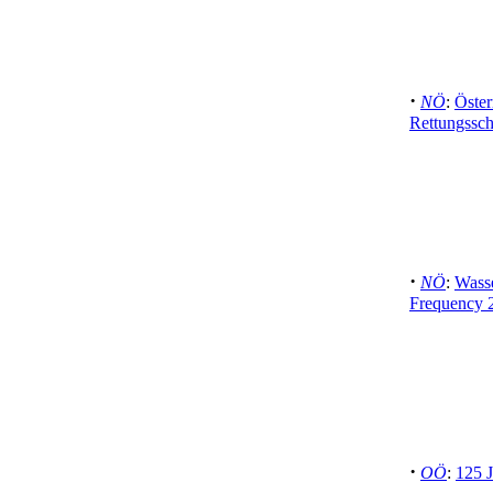
·
NÖ
:
Öster
Rettungssc
·
NÖ
:
Wass
Frequency 
·
OÖ
:
125 J