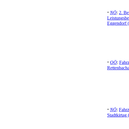
·
NÖ
:
2. Be
Leistungsbe
Eggendorf 
·
OÖ
:
Fahr
Rettenbacha
·
NÖ
:
Fahr
Stadtkirtag 