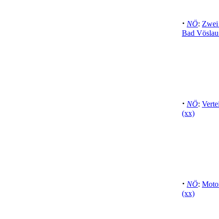
·
NÖ
:
Zwei 
Bad Vöslau
·
NÖ
:
Verte
(xx)
·
NÖ
:
Moto
(xx)