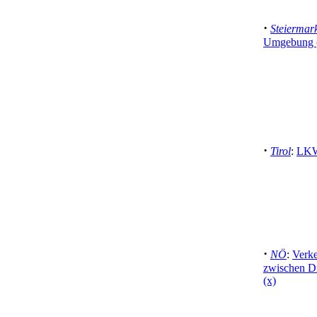
·
Steiermar
Umgebung 
·
Tirol
:
LKW 
·
NÖ
:
Verke
zwischen Dr
(x)