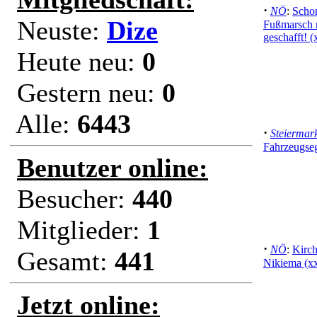
·
NÖ
:
Scho
Neuste:
Dize
Fußmarsch m
geschafft! (
Heute neu:
0
Gestern neu:
0
Alle:
6443
·
Steiermar
Fahrzeugse
Benutzer online:
Besucher:
440
Mitglieder:
1
·
NÖ
:
Kirch
Gesamt:
441
Nikiema (x
Jetzt online: