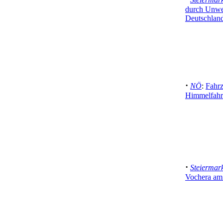
durch Unwet
Deutschlan
·
NÖ
:
Fahr
Himmelfahrt
·
Steiermar
Vochera am