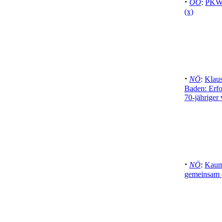
·
OÖ
:
PKW-
(x)
·
NÖ
:
Klaus
Baden: Erfo
70-jähriger 
·
NÖ
:
Kaumb
gemeinsam 