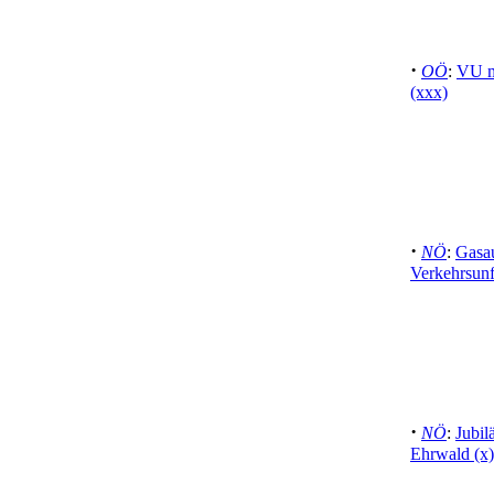
·
OÖ
:
VU m
(xxx)
·
NÖ
:
Gasau
Verkehrsunf
·
NÖ
:
Jubi
Ehrwald (x)