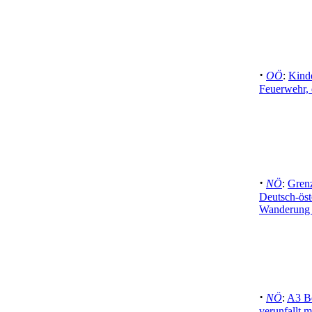
·
OÖ
:
Kind
Feuerwehr, d
·
NÖ
:
Grenz
Deutsch-öst
Wanderung 
·
NÖ
:
A3 Be
verunfallt 