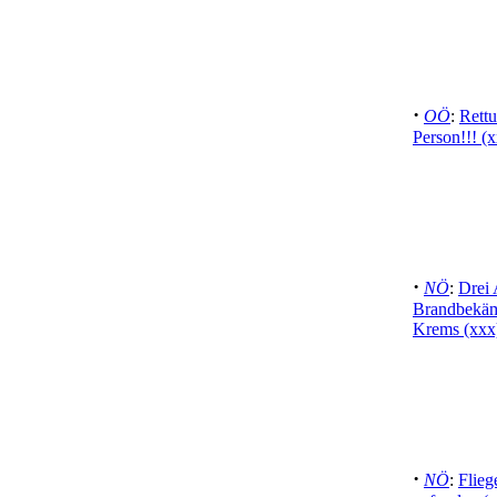
·
OÖ
:
Rettu
Person!!! (
·
NÖ
:
Drei 
Brandbekäm
Krems (xxx
·
NÖ
:
Flieg