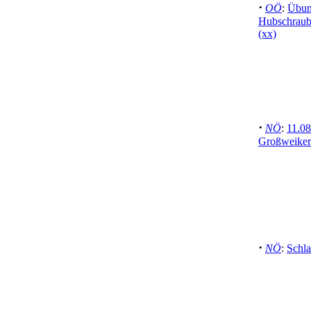
·
OÖ
:
Übun
Hubschraub
(xx)
·
NÖ
:
11.08
Großweiker
·
NÖ
:
Schla