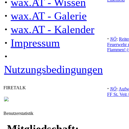
·
wax.AT - Wissen
·
wax.AT - Galerie
·
wax.AT - Kalender
·
·
NÖ
:
Reite
Impressum
Feuerwehr r
Flammen! (
·
Nutzungsbedingungen
FIRETALK
·
NÖ
:
Aufwe
FF St. Veit /
Benutzerstatistik
Mitgliedschaft: