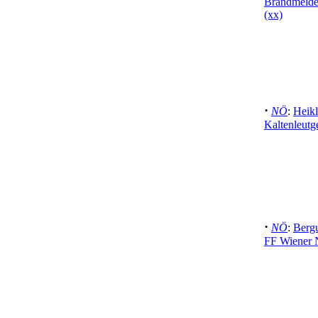
Brandmelde
(xx)
·
NÖ
:
Heik
Kaltenleutg
·
NÖ
:
Berg
FF Wiener 