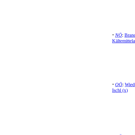
·
NÖ
:
Bran
Kältemittela
·
OÖ
:
Wied
Ischl (x)