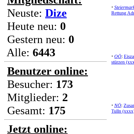
·
Steiermar
Neuste:
Dize
Rettung Ad
Heute neu:
0
Gestern neu:
0
Alle:
6443
·
OÖ
:
Eisza
stürzen (xx
Benutzer online:
Besucher:
173
Mitglieder:
2
·
NÖ
:
Zusa
Gesamt:
175
Tulln (xxxx
Jetzt online: