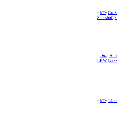
·
NÖ
:
Große
Strasshof (
·
Tirol
:
Herz
LKW (xxxx
·
NÖ
:
Jahre