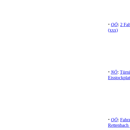
·
OÖ
:
2 Fa
(xxx)
·
NÖ
:
Türn
Eisstockplat
·
OÖ
:
Fahr
Rettenbach 