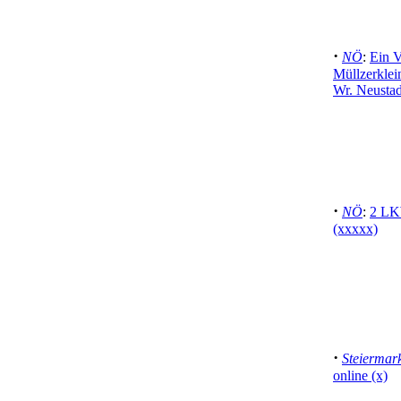
·
NÖ
:
Ein V
Müllzerkle
Wr. Neusta
·
NÖ
:
2 LK
(xxxxx)
·
Steiermar
online (x)