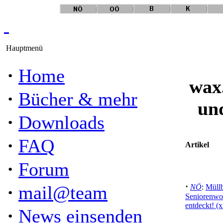
Hauptmenü
·
Home
wax
·
Bücher & mehr
un
·
Downloads
·
FAQ
Artikel
·
Forum
·
·
mail@team
NÖ
:
Müllb
Seniorenwoh
entdeckt! (
·
News einsenden