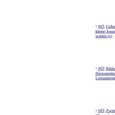
·
NÖ
:
Gebur
kleine Jona
warten (x)
·
NÖ
:
Bildu
Herzogenbur
Lernunterst
·
NÖ
:
Zweit