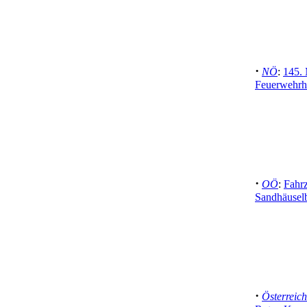
·
NÖ
:
145. 
Feuerwehrh
·
OÖ
:
Fahr
Sandhäuselb
·
Österreich