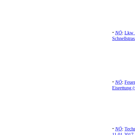
·
NÖ
:
Lkw 
Schnellstra
·
NÖ
:
Feuer
Eisrettung (
·
NÖ
:
Techn
11.01.2017,