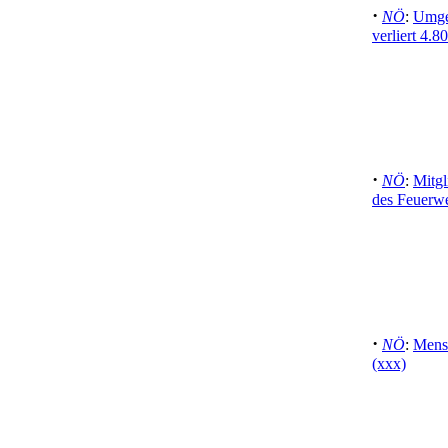
·
NÖ
:
Umges
verliert 4.
·
NÖ
:
Mitg
des Feuerw
·
NÖ
:
Mensc
(xxx)