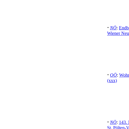
·
NÖ
:
Endb
Wiener Neu
·
OÖ
:
Wohn
(xxx)
·
NÖ
:
143.
St. Pölten-