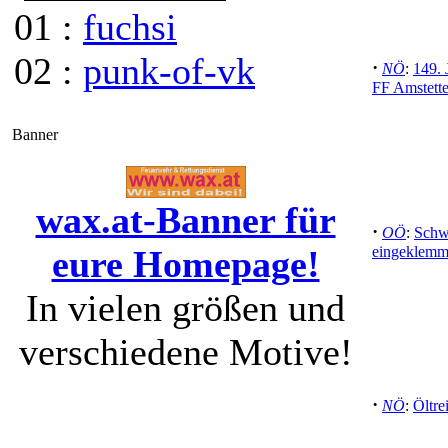
01 :
fuchsi
02 :
punk-of-vk
·
NÖ
:
149. 
FF Amstette
Banner
wax.at-Banner für
·
OÖ
:
Schwe
eure Homepage!
eingeklemmt
In vielen größen und
verschiedene Motive!
·
NÖ
:
Öltre