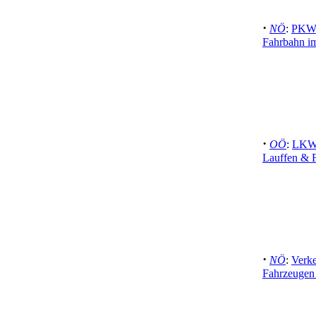
·
NÖ
:
PKW l
Fahrbahn im
·
OÖ
:
LKW-
Lauffen & F
·
NÖ
:
Verke
Fahrzeugen