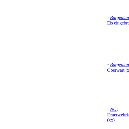
·
Burgenla
Eis eingebr
·
Burgenla
Oberwart (
·
NÖ
:
Feuerwehrk
(xx)