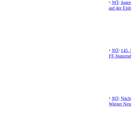
·
NÖ
:
Jugen
auf der Eis
·
NÖ
:
145. 
FF-Statzend
·
NÖ
:
Nächt
Wiener Neu