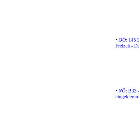
·
OÖ
:
145 
Freizeit - D
·
NÖ
:
B33 -
eingeklemm