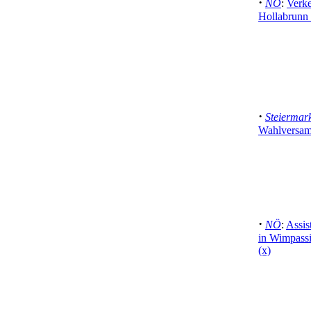
·
NÖ
:
Verke
Hollabrunn 
·
Steiermar
Wahlversam
·
NÖ
:
Assis
in Wimpassi
(x)