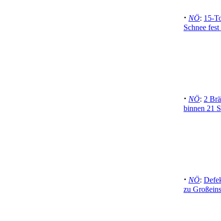
·
NÖ
:
15-T
Schnee fest
·
NÖ
:
2 Brä
binnen 21 
·
NÖ
:
Defek
zu Großeins