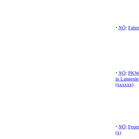
·
NÖ
:
Fahr
·
NÖ
:
PKW 
in Langenle
(xxxxxx)
·
NÖ
:
Feuer
(x)