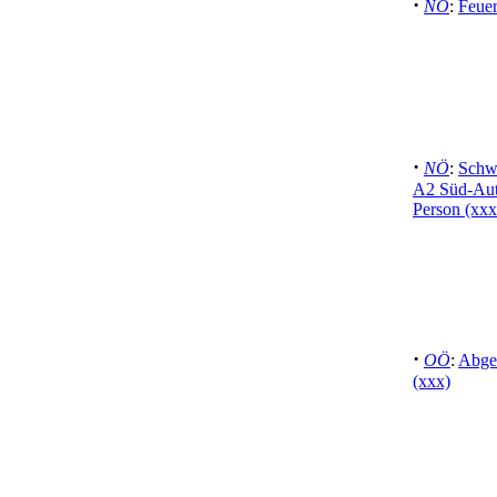
·
NÖ
:
Feue
·
NÖ
:
Schwe
A2 Süd-Aut
Person (xx
·
OÖ
:
Abge
(xxx)