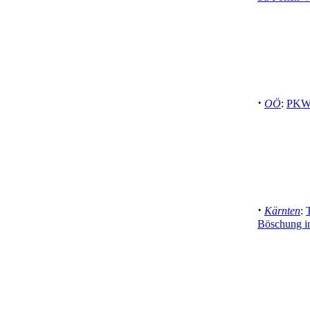
·
OÖ
:
PKW 
·
Kärnten
:
Böschung i