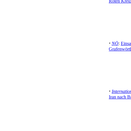
Roten Kreu
·
NÖ
:
Einsa
Grafenwörth
·
Internatio
Iran nach B