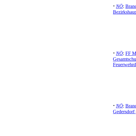
·
NÖ
:
Bran
Bezirkshaup
·
NÖ
:
FF Ma
Gesamtschul
Feuerwehrdi
·
NÖ
:
Brand
Gedersdorf 