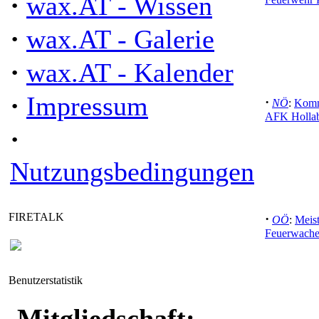
·
wax.AT - Wissen
·
wax.AT - Galerie
·
wax.AT - Kalender
·
Impressum
·
NÖ
:
Komm
AFK Hollab
·
Nutzungsbedingungen
FIRETALK
·
OÖ
:
Meist
Feuerwache
Benutzerstatistik
Mitgliedschaft: