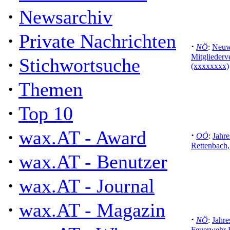
·
Newsarchiv
·
Private Nachrichten
·
NÖ
:
Neuwa
Mitglieder
·
Stichwortsuche
(xxxxxxxx)
·
Themen
·
Top 10
·
wax.AT - Award
·
OÖ
:
Jahr
Rettenbach,
·
wax.AT - Benutzer
·
wax.AT - Journal
·
wax.AT - Magazin
·
NÖ
:
Jahr
Feuerwehr 