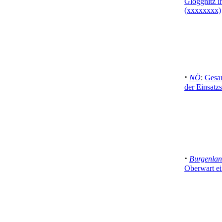
Gloggnitz i
(xxxxxxxx)
·
NÖ
:
Gesam
der Einsatzs
·
Burgenla
Oberwart ei