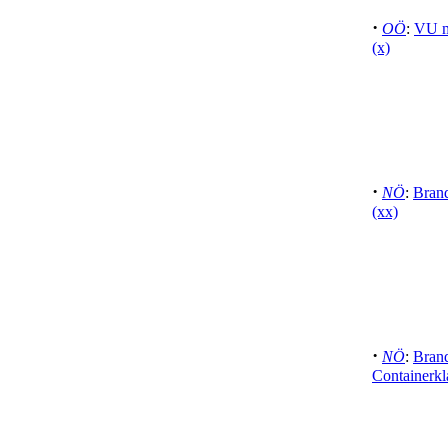
·
OÖ
:
VU mi
(x)
·
NÖ
:
Brand
(xx)
·
NÖ
:
Brand
Containerkl