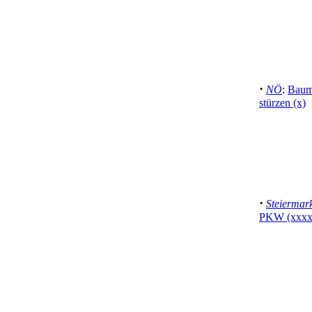
·
NÖ
:
Baum
stürzen (x)
·
Steiermar
PKW (xxxx