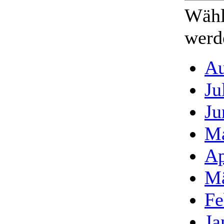
Wähl
werde
Au
Ju
Ju
Ma
Ap
Mä
Fe
Ja