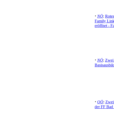
·
NÖ
:
Rote
Family Link
eröffnet -
·
NÖ
:
Zwei
Basisausbil
·
OÖ
:
Zweit
der FF Bad 