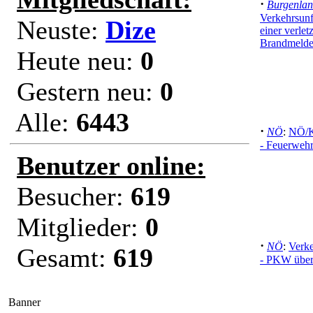
·
Burgenla
Verkehrsunf
Neuste:
Dize
einer verlet
Brandmelde
Heute neu:
0
Gestern neu:
0
Alle:
6443
·
NÖ
:
NÖ/K
- Feuerwehr
Benutzer online:
Besucher:
619
Mitglieder:
0
·
NÖ
:
Verke
Gesamt:
619
- PKW über
Banner