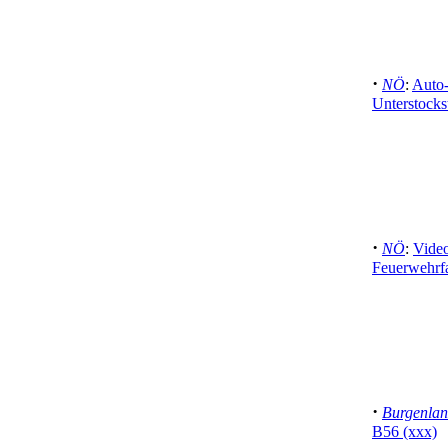
·
NÖ
:
Auto-
Unterstocks
·
NÖ
:
Vide
Feuerwehrfa
·
Burgenla
B56 (xxx)