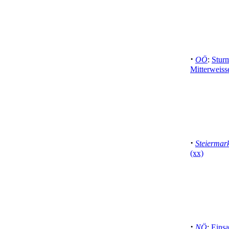
·
OÖ
:
Stur
Mitterweiss
·
Steiermar
(xx)
·
NÖ
:
Eins