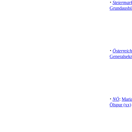
·
Steiermar
Grundausbi
·
Österreich
Generalsekr
·
NÖ
:
Maria
Ölspur (xx)