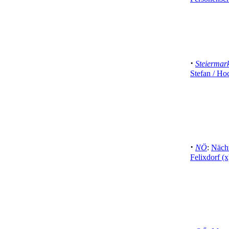
·
Steiermar
Stefan / Ho
·
NÖ
:
Nächt
Felixdorf (x