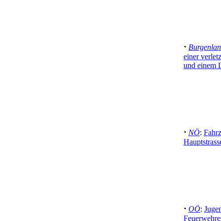
·
Burgenla
einer verl
und einem 
·
NÖ
:
Fahr
Hauptstrass
·
OÖ
:
Jugen
Feuerwehren