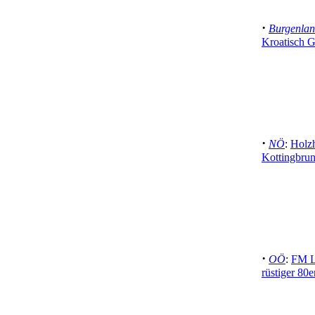
·
Burgenla
Kroatisch G
·
NÖ
:
Holzh
Kottingbru
·
OÖ
:
FM L
rüstiger 80e