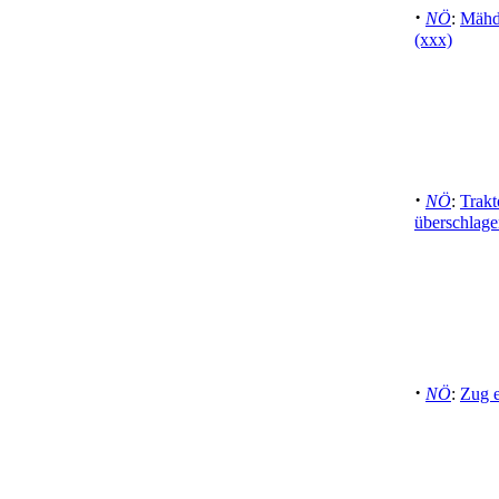
·
NÖ
:
Mähdr
(xxx)
·
NÖ
:
Trakt
überschlage
·
NÖ
:
Zug 