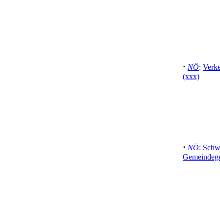
·
NÖ
:
Verke
(xxx)
·
NÖ
:
Schwe
Gemeindegeb