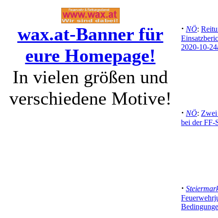
·
wax.at-Banner für
NÖ
:
Reitu
Einsatzberi
2020-10-24
eure Homepage!
In vielen größen und
verschiedene Motive!
·
NÖ
:
Zwei 
bei der FF-S
·
Steiermar
Feuerwehrju
Bedingunge