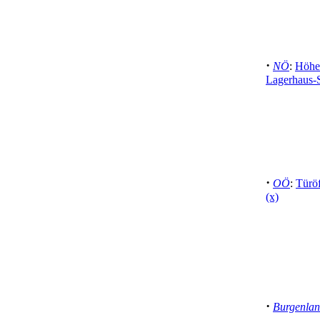
·
NÖ
:
Höhen
Lagerhaus-S
·
OÖ
:
Türö
(x)
·
Burgenla