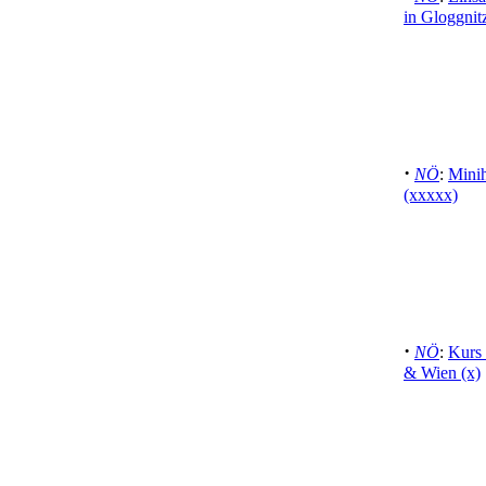
in Gloggni
·
NÖ
:
Mini
(xxxxx)
·
NÖ
:
Kurs 
& Wien (x)