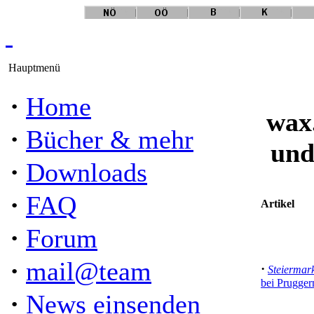
Hauptmenü
·
Home
wax
·
Bücher & mehr
und
·
Downloads
·
FAQ
Artikel
·
Forum
·
mail@team
·
Steiermar
bei Prugger
·
News einsenden