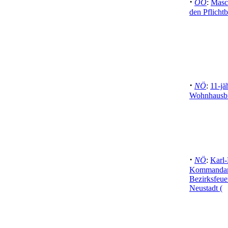
·
OÖ
:
Masch
den Pflichtb
·
NÖ
:
11-jä
Wohnhausbr
·
NÖ
:
Karl-
Kommandant-
Bezirksfeu
Neustadt (