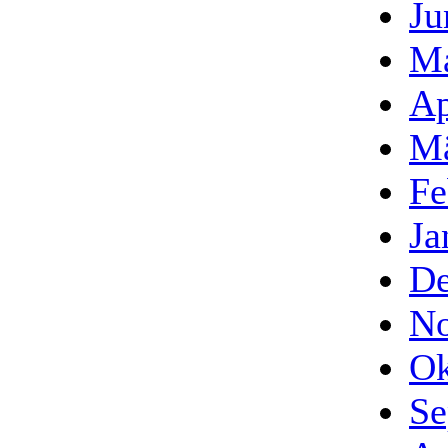
Ju
Ma
Ap
Mä
Fe
Ja
De
No
Ok
Se