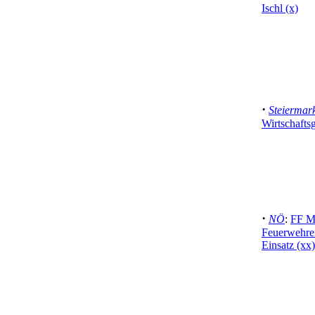
Ischl (x)
·
Steiermar
Wirtschafts
·
NÖ
:
FF Ma
Feuerwehren
Einsatz (xx)