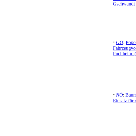
Gschwandt 
·
OÖ
:
Popco
Fahrzeugvo
Puchheim. 
·
NÖ
:
Baum 
Einsatz für