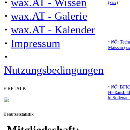
·
wax.AT - Wissen
(xxx)
·
wax.AT - Galerie
·
wax.AT - Kalender
·
Impressum
·
NÖ
:
Tech
Maissau (xx
·
Nutzungsbedingungen
·
NÖ
:
BFKD
FIRETALK
Heißausbild
in Sollenau 
Benutzerstatistik
Mitgliedschaft: