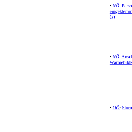
·
NÖ
:
Perso
eingeklemm
(x)
·
NÖ
:
Ansch
Wärmebildk
·
OÖ
:
Sturm