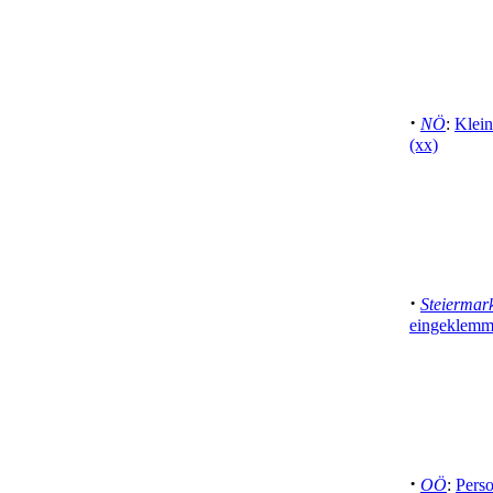
·
NÖ
:
Klein
(xx)
·
Steiermar
eingeklemm
·
OÖ
:
Perso