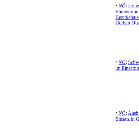
·
NÖ
:
Hohe
Ehrenkomm
Bezirksfeu
Herbert Obe
·
NÖ
:
Schwe
im Einsatz 
·
NÖ
:
Ausbi
Einsatz in 