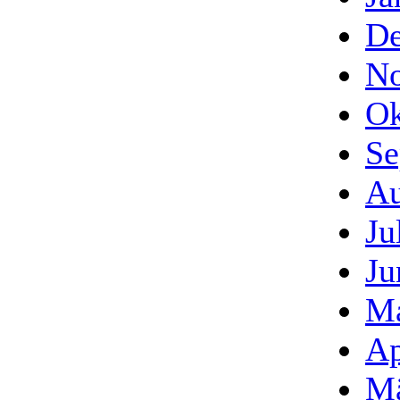
De
No
Ok
Se
Au
Ju
Ju
Ma
Ap
Mä