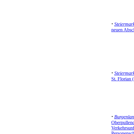
·
Steiermar
neuen Absc
·
Steiermar
St. Florian 
·
Burgenla
Oberpullend
Verkehrsunf
Personensc