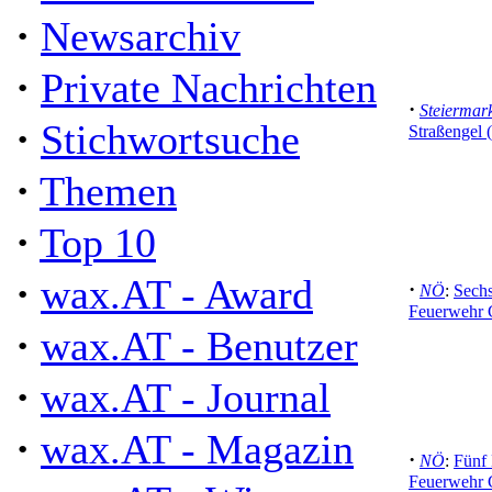
·
Newsarchiv
·
Private Nachrichten
·
Steiermar
·
Stichwortsuche
Straßengel 
·
Themen
·
Top 10
·
wax.AT - Award
·
NÖ
:
Sechs
Feuerwehr 
·
wax.AT - Benutzer
·
wax.AT - Journal
·
wax.AT - Magazin
·
NÖ
:
Fünf 
Feuerwehr 