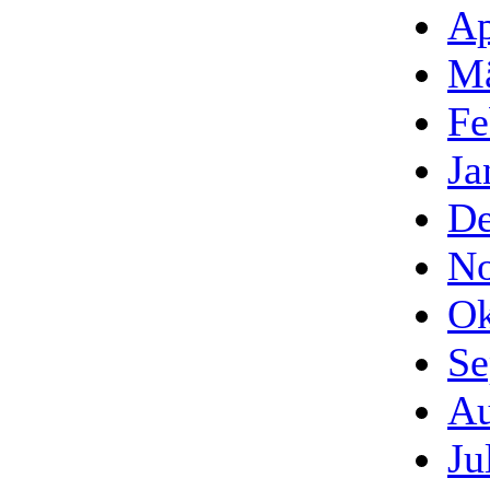
Ap
Mä
Fe
Ja
De
No
Ok
Se
Au
Ju