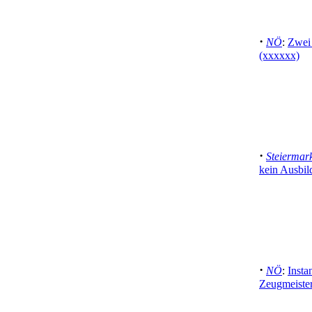
·
NÖ
:
Zwei 
(xxxxxx)
·
Steiermar
kein Ausbil
·
NÖ
:
Insta
Zeugmeister