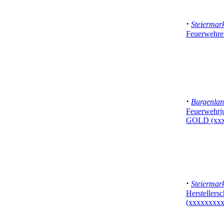
·
Steiermar
Feuerwehre
·
Burgenla
Feuerwehrj
GOLD (xxx
·
Steiermar
Herstellers
(xxxxxxxxx